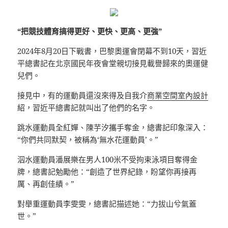
“把競技體育搞得更好、更快、更高、更強”
2024年8月20日下戰書，巴黎奧運會閉幕不到10天，習近
平總書記在北京國民年夜會堂親切接見載譽歸來的奧運健
兒們。
接見中，有的運動員還沒來得及自我介
商業空間室內設計
紹，習近平總書記就叫出了他們的名字。
跳水運動員全紅嬋、陳芋汐攜手奪金，總書記印象深入：
“你們共同默契，被稱為‘無水花運動員’。”
泅水運動員潘展樂在男人100米不受拘束泳項目奪得金
牌，總書記勉勵他：“創造了世界紀錄，盼望你再接再
厲、再創佳績。”
對舉重運動員李雯雯，總書記描述她：“力拔山兮氣蓋
世。”