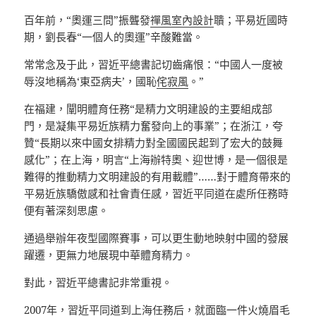
百年前，“奧運三問”振聾發
禪風室內設計
聵；平易近國時
期，劉長春“一個人的奧運”辛酸難當。
常常念及于此，習近平總書記切齒痛恨：“中國人一度被
辱沒地稱為‘東亞病夫’，國恥
侘寂風
。”
在福建，闡明體育任務“是精力文明建設的主要組成部
門，是凝集平易近族精力奮發向上的事業”；在浙江，夸
贊“長期以來中國女排精力對全國國民起到了宏大的鼓舞
感化”；在上海，明言“上海辦特奧、迎世博，是一個很是
難得的推動精力文明建設的有用載體”……對于體育帶來的
平易近族驕傲感和社會責任感，習近平同道在處所任務時
便有著深刻思慮。
通過舉辦年夜型國際賽事，可以更生動地映射中國的發展
躍遷，更無力地展現中華體育精力。
對此，習近平總書記非常重視。
2007年，習近平同道到上海任務后，就面臨一件火燒眉毛