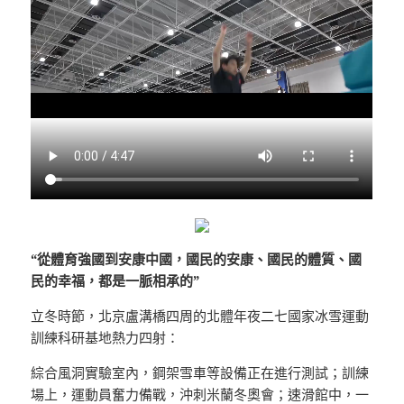
“從體育強國到安康中國，國民的安康、國民的體質、國
民的幸福，都是一脈相承的”
立冬時節，北京盧溝橋四周的北體年夜二七國家冰雪運動
訓練科研基地熱力四射：
綜合風洞實驗室內，鋼架雪車等設備正在進行測試；訓練
場上，運動員奮力備戰，沖刺米蘭冬奧會；速滑館中，一