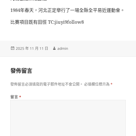
1984年春天，河北正定舉行了一場全縣全平易近運動會。
比賽項目既有田徑 TC:jiuyi9follow8
發
作
2025 年 11 月 11 日
admin
佈
者
日
期:
發佈留言
發佈留言必須填寫的電子郵件地址不會公開。
必填欄位標示為
*
留言
*