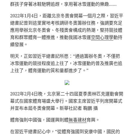
群孩子穿著冰鞋馳騁追趕，享用著冰雪運動的樂趣……
2022年1月4日，距離北京冬奧會開幕一個月之際，習近平
總書記曾到這里實地考核調研冬奧籌辦任務，強調要充足
應用舉辦北京冬奧會、冬殘奧會構成的熱潮，堅持競技體
育和群眾體育一體推進，推動我國冰雪運
空間心理學
動持
續發展。
明天，正如習近平總書記所愿：“通過籌辦冬奧，不僅把
冰雪運動的競技程度追上往了，冰雪運動的普及推廣也追
上往了，體育運動的質和量都進步了。”
2022年2月4日晚，北京第二十四屆夏季奧林匹克運動會開
幕式在國家體育場盛大舉行。國家主席習近平列席開幕式
并宣布本屆冬奧會開幕。新華社記者 鞠鵬 攝
體育強則中國強，國運興則體
無毒建材
育興。
在習近平總書記心中，“從體育強國到安康中國，國民的