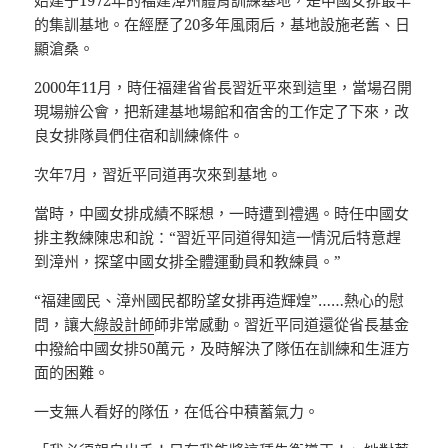
始建于1972年的福建漳州體育訓練基地，是中國女排最早
的集訓基地。在經歷了20多年風雨后，基地設施老舊、日
顯滄桑。
2000年11月，時任福建省省長習近平來到這里，當場召開
現場辦公會，把新建基地場館和宿舍的工作定了下來，改
良女排隊員們住宿和訓練條件。
次年7月，習近平同道再次來到基地。
當時，中國女排成績不睬想，一時遭到禮遇。時任中國女
排主教練陳忠和說：“習近平同道得知這一情況后特意趕
到漳州，探望中國女排全體運動員和教練員。”
“福建國民、漳州國民都盼望女排再造輝煌”……熱心的慰
問，讓大
綠設計師
師非常感動。習近平同道還從省長基金
中撥給中國女排50萬元，及時解決了隊伍在訓練和生涯方
面的困難。
一支無人看好的隊伍，在低谷中積蓄氣力。