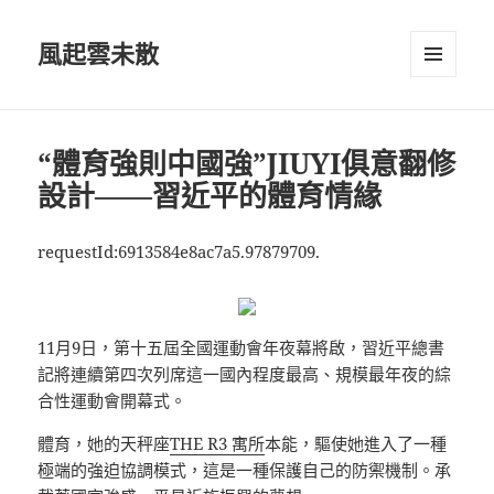
風起雲未散
選單及
小工具
“體育強則中國強”JIUYI俱意翻修
設計——習近平的體育情緣
requestId:6913584e8ac7a5.97879709.
11月9日，第十五屆全國運動會年夜幕將啟，習近平總書
記將連續第四次列席這一國內程度最高、規模最年夜的綜
合性運動會開幕式。
體育，她的天秤座
THE R3 寓所
本能，驅使她進入了一種
極端的強迫協調模式，這是一種保護自己的防禦機制。承