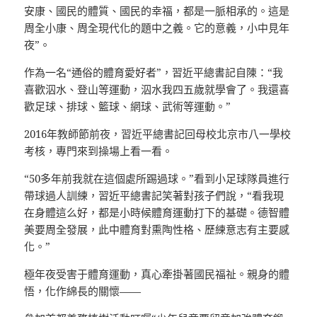
安康、國民的體質、國民的幸福，都是一脈相承的。這是
周全小康、周全現代化的題中之義。它的意義，小中見年
夜”。
作為一名“通俗的體育愛好者”，習近平總書記自陳：“我
喜歡泅水、登山等運動，泅水我四五歲就學會了。我還喜
歡足球、排球、籃球、網球、武術等運動。”
2016年教師節前夜，習近平總書記回母校北京市八一學校
考核，專門來到操場上看一看。
“50多年前我就在這個處所踢過球。”看到小足球隊員進行
帶球過人訓練，習近平總書記笑著對孩子們說，“看我現
在身體這么好，都是小時候體育運動打下的基礎。德智體
美要周全發展，此中體育對熏陶性格、歷練意志有主要感
化。”
極年夜受害于體育運動，真心牽掛著國民福祉。親身的體
悟，化作綿長的關懷——