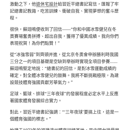
激動之下，他
退休宅設計
給習近平總書記寫信，匯報了牢
記總書記教誨，吃苦訓練、衝破自我、實現夢想的奮斗歷
程。
很快，蘇翊鳴便收到了回信——“你和中國冰雪健兒在冬
奧賽場奮勇拼搏、超出自我，獲得了優異成績。我向你們
表現祝賀！為你們點贊！”
從“冰強雪弱”到齊頭并進，從北京冬奧會申辦勝利時我國
三分之一的項目基礎是空缺到舉辦時實現全項目參賽……
蘇翊鳴堅定地說：“總書記的回信，是對冰雪運動成績的
確定，對全體冰雪健兒的鼓舞。我將不斷挑戰極限，為建
設競技體育強國貢獻芳華氣力。”
足球、籃球、排球“三年夜球”的發展程度必定水平上反應
著國家體育發展綜合實力。
對此，習近平總書記強調：“‘三年夜球’要搞上往，這是一
個體育強國的標志。”