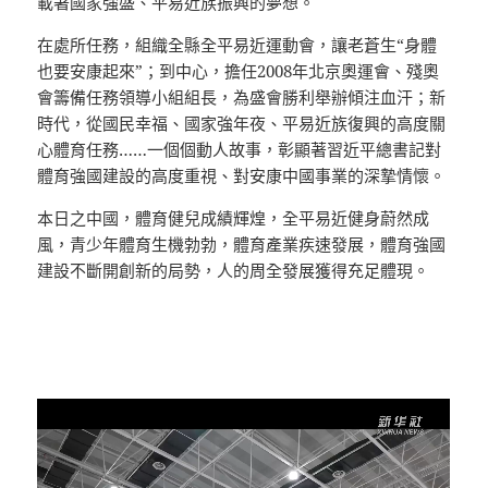
載著國家強盛、平易近族振興的夢想。
在處所任務，組織全縣全平易近運動會，讓老蒼生“身體
也要安康起來”；到中心，擔任2008年北京奧運會、殘奧
會籌備任務領導小組組長，為盛會勝利舉辦傾注血汗；新
時代，從國民幸福、國家強年夜、平易近族復興的高度關
心體育任務……一個個動人故事，彰顯著習近平總書記對
體育強國建設的高度重視、對安康中國事業的深摯情懷。
本日之中國，體育健兒成績輝煌，全平易近健身蔚然成
風，青少年體育生機勃勃，體育產業疾速發展，體育強國
建設不斷開創新的局勢，人的周全發展獲得充足體現。