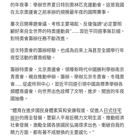
的年夜事：舉辦世界夏日特別奧林匹克運動會。這是我國
在北京奧運會之前承辦的規模最年夜的國際賽事。
屢次召開專題會議、考核主要場館、反復強調“必定要照
顧好來自全世界的特奧運動員”……習近平同道事無巨細，
對特奧會籌辦任務不斷改進。
這次特奧會的籌辦經驗，也成為后來上海甚至全國舉行年
夜型活動的寶貴經驗。
籌辦特奧會、北京奧運會，領導新時代中國勝利舉辦南京
青奧會，親自推動申辦、籌辦、舉辦北京冬奧會、冬殘奧
會……從處所到中心，習近平同道引領中國高標準舉辦各
類體育盛會，向世界出色詮釋了文明、進步、開放的年夜
國抽像。
“體育在進步國民身體素質和安康程度、促進人
日式住宅
設計
的周全發展，豐窮人平易近精力文明生涯、推動經濟
社會發展，激勵全國各族國民弘揚尋求出色、衝破自我的
精力方面，都有著不成替換的主要感化。”