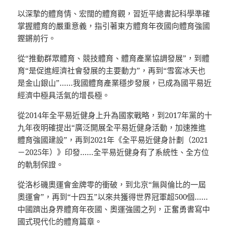
以深摯的體育情、宏闊的體育觀，習近平總書記科學準確
掌握體育的嚴重意義，指引著東方體育年夜國向體育強國
鏗鏘前行。
從“推動群眾體育、競技體育、體育產業協調發展”，到體
育“是促進經濟社會發展的主要動力”，再到“雪窖冰天也
是金山銀山”……我國體育產業穩步發展，已成為國平易近
經濟中極具活氣的增長極。
從2014年全平易近健身上升為國家戰略，到2017年黨的十
九年夜明確提出“廣泛開展全平易近健身活動，加速推進
體育強國建設”，再到2021年《全平易近健身計劃（2021
－2025年）》印發……全平易近健身有了系統性、全方位
的軌制保證。
從洛杉磯奧運會金牌零的衝破，到北京“無與倫比的一屆
奧運會”，再到“十四五”以來共獲得世界冠軍超500個……
中國躋出身界體育年夜國、奧運強國之列，正奮勇書寫中
國式現代化的體育篇章。