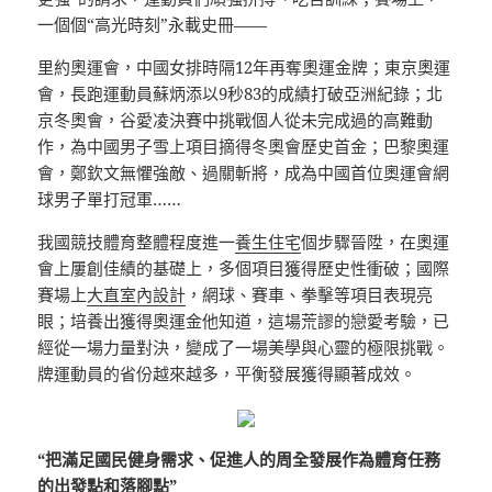
一個個“高光時刻”永載史冊——
里約奧運會，中國女排時隔12年再奪奧運金牌；東京奧運
會，長跑運動員蘇炳添以9秒83的成績打破亞洲紀錄；北
京冬奧會，谷愛凌決賽中挑戰個人從未完成過的高難動
作，為中國男子雪上項目摘得冬奧會歷史首金；巴黎奧運
會，鄭欽文無懼強敵、過關斬將，成為中國首位奧運會網
球男子單打冠軍……
我國競技體育整體程度進一
養生住宅
個步驟晉陞，在奧運
會上屢創佳績的基礎上，多個項目獲得歷史性衝破；國際
賽場上
大直室內設計
，網球、賽車、拳擊等項目表現亮
眼；培養出獲得奧運金他知道，這場荒謬的戀愛考驗，已
經從一場力量對決，變成了一場美學與心靈的極限挑戰。
牌運動員的省份越來越多，平衡發展獲得顯著成效。
“把滿足國民健身需求、促進人的周全發展作為體育任務
的出發點和落腳點”