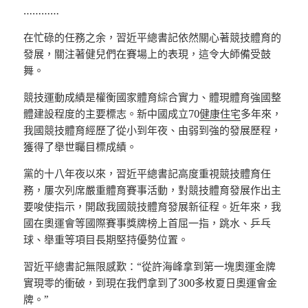
…………
在忙碌的任務之余，習近平總書記依然關心著競技體育的
發展，關注著健兒們在賽場上的表現，這令大師備受鼓
舞。
競技運動成績是權衡國家體育綜合實力、體現體育強國整
體建設程度的主要標志。新中國成立70
健康住宅
多年來，
我國競技體育經歷了從小到年夜、由弱到強的發展歷程，
獲得了舉世矚目標成績。
黨的十八年夜以來，習近平總書記高度重視競技體育任
務，屢次列席嚴重體育賽事活動，對競技體育發展作出主
要唆使指示，開啟我國競技體育發展新征程。近年來，我
國在奧運會等國際賽事獎牌榜上首屈一指，跳水、乒乓
球、舉重等項目長期堅持優勢位置。
習近平總書記無限感歎：“從許海峰拿到第一塊奧運金牌
實現零的衝破，到現在我們拿到了300多枚夏日奧運會金
牌。”