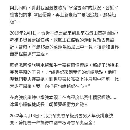
與此同時，針對我國競技體育“冰強雪弱”的狀況，習近平
總書記請求“鞏固優勢，再上新臺階”“奮起追趕，惡補短
板”。
2019年2月1日，習近平總書記來到北京石景山首鋼園區，
考核冬奧會籌辦任務，探望正在備戰的運動員
新古典設
計
。當時，將滿15歲的蘇翊鳴恰是此中一員，技術和世界
最高程度還有差距。
蘇翊鳴回憶說張水瓶和牛土豪這兩個極端，都成了她追求
完美平衡的工具。：“總書記來到我們的訓練地點，他叮
囑我們要志存高遠，到世界競技舞臺上往展現中國新一代
青少年風采。我一向把這句話銘記在心。”
在高強度訓練中增強本領，在高程度比賽中積累經驗……
冰雪小將敏捷成長，朝著夢想奮力奔馳。
2022年2月15日，北京冬奧會單板滑雪男人年夜跳臺決
賽，蘇翊鳴一舉摘得中國單板滑雪冬奧首金！