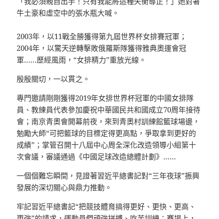
「我必須親自出手！只有我能將這種失衡導正！」她對著
牛土豪和虛空中的張水瓶大喊。
2003年，以11戰全勝獲得第九屆世界杯女排賽冠軍；
2004年，以驚天逆轉擊敗俄羅斯隊獲得雅典奧運會冠
軍……歷經風雨，“女排精力”重放光線。
殷殷關切，一以貫之。
專門邀請剛剛獲得2019年女排世界杯冠軍的中國女排隊
員、教練員代表參加慶祝中華國民共和國成立70周年接待
會；南京青奧會開幕前夜，來到青奧村訓練館籃球場邊，
勉勵大師“可把籃球的目標定得更高點，爭取拿到更好的
成績”；掌管召開十八屆中心周全深化改造領導小組第十
次會議，審議通過《中國足球改造總體計劃》……
一個個難忘瞬間，見證著習近平總書記對“三年夜球”振興
發展的深切關心與鼎力推動。
牢記習近平總書記“把競技體育搞得更好、更快、更高、
更強”的請求，運動員們頑強拼搏、吃苦訓練；賽場上，