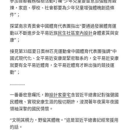
參加首都義務植樹活動叮囑“少年兒童要留意加強體育鍛
煉，家庭、學校、社會都要為少年兒童增強體魄創造條
件”；
探望南京青奧會中國體育代表團指出“要通過發展體育運
動以不斷進步全平易近族
民生社區室內設計
身體素質與安
康”；
接見第33屆夏日奧林匹克運動會中國體育代表團強調“中
國式現代化、全平易近安康是緊密聯系的，全平易近安康
就要有全平易近體育，全平易近體育才幹出強的競技運
動”；
…………
一番番密意囑托，飽
設計家豪宅
含習近平總書記對強健國
民體魄、實現安康生涯的殷切期許，浸潤著年夜黨年夜國
領袖深摯的國民情懷。
“文明其精力，野蠻其體魄。”這是習近平總書記經常援用
的話。