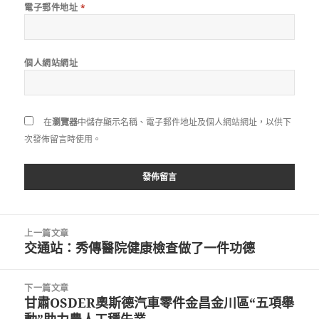
電子郵件地址
*
個人網站網址
在
瀏覽器
中儲存顯示名稱、電子郵件地址及個人網站網址，以供下
次發佈留言時使用。
文
上一篇文章
章
交通站：秀傳醫院健康檢查做了一件功德
上
導
一
覽
篇
下一篇文章
文
甘肅OSDER奧斯德汽車零件金昌金川區“五項舉
下
章:
動”助力農人工穩失業