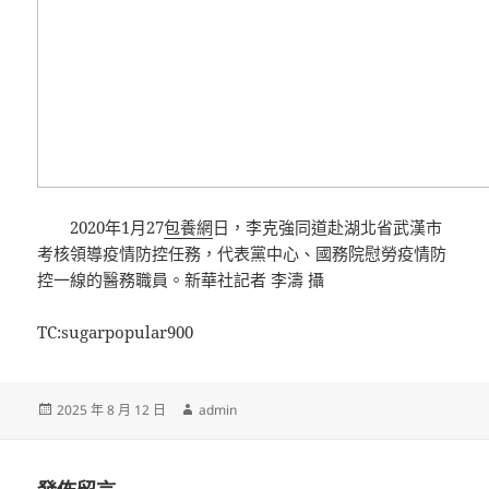
2020年1月27
包養網
日，李克強同道赴湖北省武漢市
考核領導疫情防控任務，代表黨中心、國務院慰勞疫情防
控一線的醫務職員。新華社記者 李濤 攝
TC:sugarpopular900
發
作
2025 年 8 月 12 日
admin
佈
者
日
期: