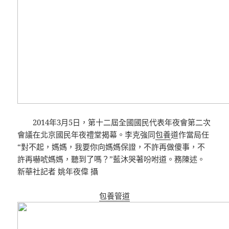
2014年3月5日，第十二屆全國國民代表年夜會第二次
會議在北京國民年夜禮堂揭幕。李克強同
包養
道作當局任
“對不起，媽媽，我要你向媽媽保證，不許再做傻事，不
許再嚇唬媽媽，聽到了嗎？”藍沐哭著吩咐道。務陳述。
新華社記者 姚年夜偉 攝
包養管道