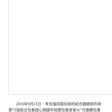
2016年9月21日，李克強同道在紐約結合國總部列席
第71屆結合
包養甜心網
國年
短期包養
夜會以“可連續
包養