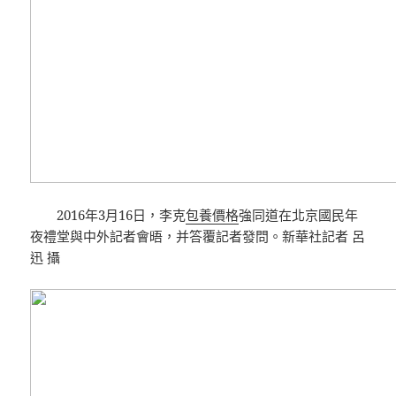
2016年3月16日，李克
包養價格
強同道在北京國民年
夜禮堂與中外記者會晤，并答覆記者發問。新華社記者 呂
迅 攝