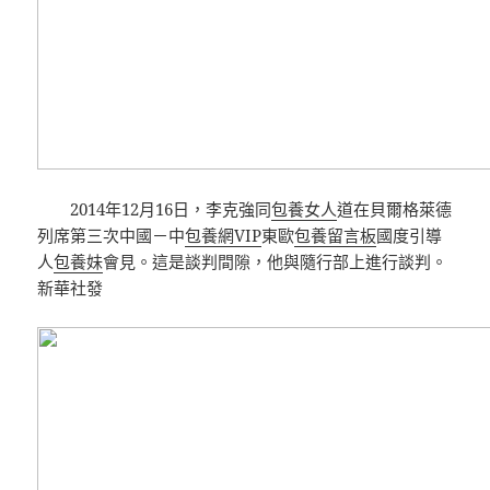
2014年12月16日，李克強同
包養女人
道在貝爾格萊德
列席第三次中國－中
包養網VIP
東歐
包養留言板
國度引導
人
包養妹
會見。這是談判間隙，他與隨行部上進行談判。
新華社發