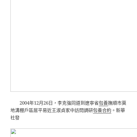
2004年12月26日，李克強同道到遼寧省
包養
撫順市莫
地溝棚戶區居平易近王淑貞家中訪問調研
包養合約
。新華
社發