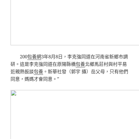
200
包養網
3年8月8日，李克強同道在河南省新鄉市調
研。這是李克強同道在原陽縣橋
包養
北鄉馬莊村與村平易
近親熱扳談
包養
。新華社發（郭宇 攝）岳父母，只有他們
同意，媽媽才會同意。”