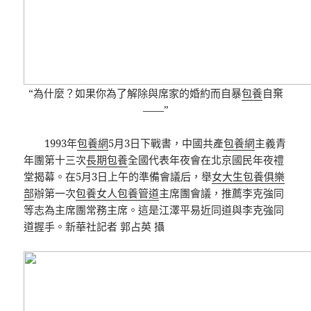
“為什麼？如果你為了解除與席家的婚約而自暴
包養
自棄
——”
1993年
包養網
5月3日下戰書，中國共產
包養網
主義青
年團第十三次
長期包養
全國代表年夜會在北京國民年夜禮
堂揭幕。在5月3日上午的準備會議后，舉
女大生包養俱樂
部
辦第一次
包養女人
包養管道
主席團會議，推薦李克強同
等志為主席團常務主席。這是江澤平易近同道與李克強同
道握手。新華社記者 郭占英 攝