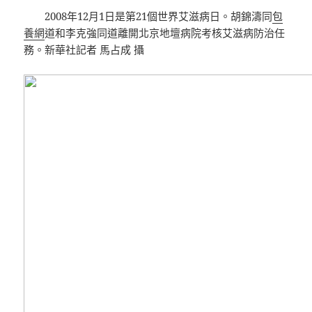
2008年12月1日是第21個世界艾滋病日。胡錦濤同
包
養網
道和李克強同道離開北京地壇病院考核艾滋病防治任
務。新華社記者 馬占成 攝