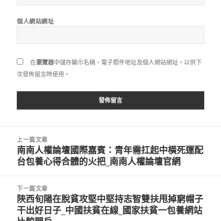
個人網站網址
在
瀏覽器
中儲存顯示名稱、電子郵件地址及個人網站網址，以供下
次發佈留言時使用。
文
上一篇文章
章
南南人權論壇國際嘉賓：青年需扛起中橫死運配
上
導
台包養心得合體的火把_南南人權論壇官網
一
覽
篇
文
下一篇文章
章:
陜西旬陽在脫貧攻堅中堅持志智雙扶甩掉窮帽子
下
干出好日子_中國扶貧在線_國家扶貧一包養網站
一