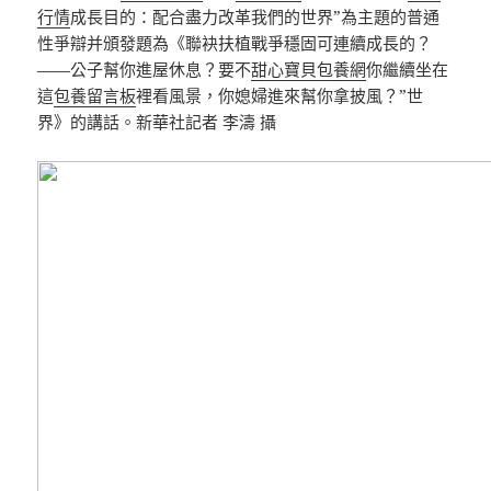
行情
成長目的：配合盡力改革我們的世界”為主題的普通
性爭辯并頒發題為《聯袂扶植戰爭穩固可連續成長的？
——公子幫你進屋休息？要不
甜心寶貝包養網
你繼續坐在
這
包養留言板
裡看風景，你媳婦進來幫你拿披風？”世
界》的講話。新華社記者 李濤 攝