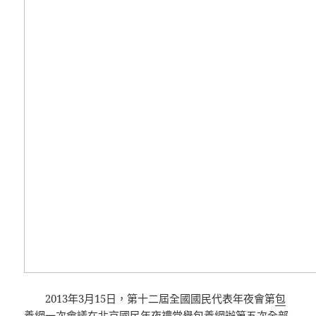
2013年3月15日，第十二屆全國國民代表年夜會第
包
養網
一次會議在北京國民年夜禮堂舉
包養網
辦第五次全部