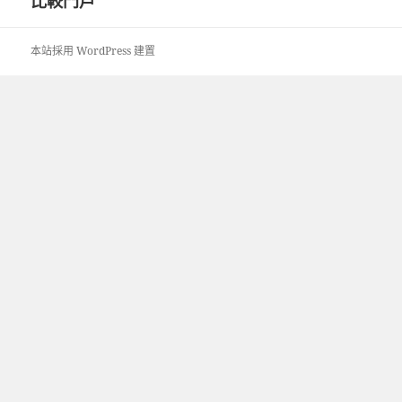
比較門戶
篇
文
章:
本站採用 WordPress 建置