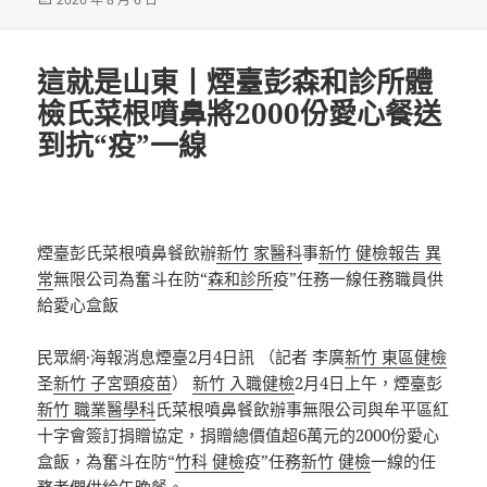
佈
日
期:
這就是山東丨煙臺彭森和診所體
檢氏菜根噴鼻將2000份愛心餐送
到抗“疫”一線
煙臺彭氏菜根噴鼻餐飲辦
新竹 家醫科
事
新竹 健檢報告 異
常
無限公司為奮斗在防“
森和診所
疫”任務一線任務職員供
給愛心盒飯
民眾網·海報消息煙臺2月4日訊 （記者 李廣
新竹 東區健檢
圣
新竹 子宮頸疫苗
）
新竹 入職健檢
2月4日上午，煙臺彭
新竹 職業醫學科
氏菜根噴鼻餐飲辦事無限公司與牟平區紅
十字會簽訂捐贈協定，捐贈總價值超6萬元的2000份愛心
盒飯，為奮斗在防“
竹科 健檢
疫”任務
新竹 健檢
一線的任