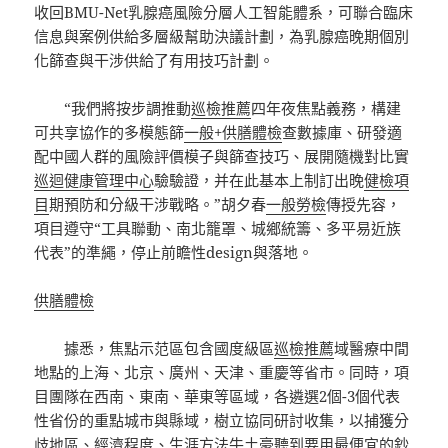
收回BMU-Net乳腺癌風險分層人工智能體系，可聯合臨床
信息與案例供給多層級幫助決議計劃，為乳腺癌晚期個別
化篩查與干涉供給了有用技巧計劃。
“我們將按步調推動
巡檢推薦
四年夜焦點義務，構建
可共享協作的多模態篩
一般+供膳體檢
查數據庫、研發適
配中國人群的風險評價模子與篩查技巧、展開隨機對比實
巡迴健康管理中心
驗驗證，并在此基本上制訂出晚
健檢項
目
期預防和分級干涉戰略。”胡夕春
一般勞檢
傳授先容，
項目遵守“工具聯動、南北籠罩、城鄉統籌、多平易近族
代表”的準繩，停止前瞻性design與落地。
供膳體檢
據悉，焦點示范區包含國度級區
巡檢推薦
域醫療中間
地點的上海、北京、廣州、天津、重慶等省市。同時，項
目團隊在西南、東南、華東等區域，各遴選2個-3個代表
性省份的重點城市與縣域，樹立協同研討收集，以捕獲分
歧地區、經濟程度、生涯方法牛土豪聽到要用最便宜的鈔