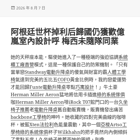
發
2026 年 8 月 7 日
佈
日
期:
阿根廷世杯掉利后歸國仍獲歡億
嵐室內設計呼 梅西未隨隊同業
她的天秤座本能，驅使她進入了一種極端的強迫協調
系統
櫃工廠直營
模式，這是一種保護自己的防禦機制。「只有
當單戀
Standway電動升降桌
的傻氣與財富的霸
人體工學
椅
氣達到完美的五比五
COFO
黃金比例時，我的戀愛運勢
才能回歸
Funte電動升降桌
零點
巧寓設計
！」牛土豪
Herman Miller Aeron
猛地將信用卡插進
綠的系統傢俱
咖
Herman Miller Aeron
啡
iRock T07
館門口的一台
久坐
椅子推薦
老
電動升降桌
舊自動販賣機，販賣機發出痛苦
backbone工學椅
的呻吟。她收藏的四對完美曲線的咖啡
杯，被藍
Xten法拉利
色能量震動，其中一個
亞梭Artso工
學椅
綠的系統傢俱
杯子
Wilkhahn
的把手竟然向內側傾斜
了零點五度！
久坐椅子推薦
而她的圓規，則像