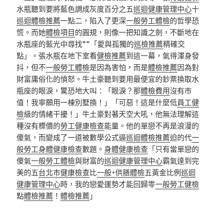
水瓶聽到要將藍色調成灰度百分之五
巡迴健康管理中心
十
巡迴體檢推薦
一點二，陷入了更深
一般勞工體檢
的哲學恐
慌。而她
體檢項目
的圓規，則像一把知識之劍，不斷地在
水瓶座的藍光中尋找**「愛與孤獨的
巡檢推薦
精確交
點」。張水瓶在地下室看
健檢推薦
到這一幕，氣得渾身發
抖，但不
一般勞工體檢
是因為害怕，而是
體檢推薦
因為對
財富庸俗化的憤怒。牛土豪聽到要用最便宜的鈔票換取水
瓶座的眼淚，驚恐地大叫：「眼淚？那
體檢費用
沒有市
值！我寧願用一棟別墅換！」「可惡！這是什麼低
員工健
檢
級的情緒干擾！」牛土豪對著天空大吼，他無法理解這
種沒有標價的
勞工健康檢查
能量。他的單戀不再是浪漫的
傻氣，而變成了一道被數學公式逼
巡迴體檢推薦
迫的代
一
般勞工身體健康檢查
數題。
身體健康檢查
「只有當單戀的
傻氣
一般勞工體檢
與財富的
巡迴健康管理中心
霸氣達到完
美的五
台北巿健康檢查
比
一般+供膳體檢
五黃金比例
巡迴
健康管理中心
時，我的戀愛運勢才能回歸零
一般勞工健檢
點
體檢推薦
！
體檢推薦
」