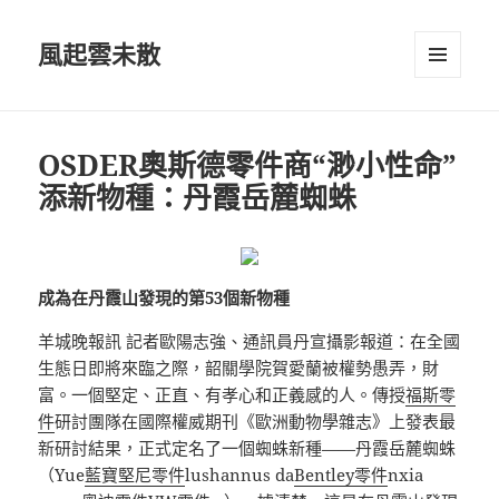
風起雲未散
選單及
小工具
OSDER奧斯德零件商“渺小性命”
添新物種：丹霞岳麓蜘蛛
成為在丹霞山發現的第53個新物種
羊城晚報訊 記者歐陽志強、通訊員丹宣攝影報道：在全國
生態日即將來臨之際，韶關學院賀愛蘭被權勢愚弄，財
富。一個堅定、正直、有孝心和正義感的人。傳授
福斯零
件
研討團隊在國際權威期刊《歐洲動物學雜志》上發表最
新研討結果，正式定名了一個蜘蛛新種——丹霞岳麓蜘蛛
（Yue
藍寶堅尼零件
lushannus da
Bentley零件
nxia