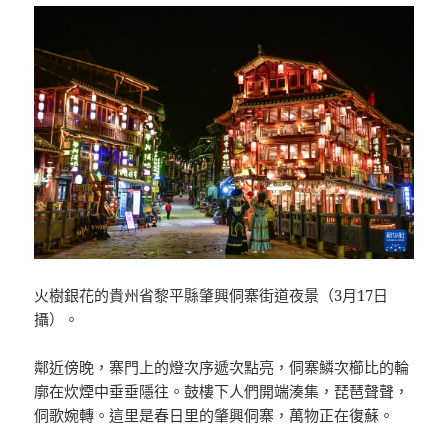
火樹銀花的貴州省黎平縣肇興侗寨街道夜景（3月17日
攝）。
鄰近傍晚，寨門上的燈次序遞次點亮，侗寨鱗次櫛比的輪
廓在炊煙中垂垂隱往。鼓樓下人們開端湊集，琵琶聲聲，
侗歌婉轉。這里是春日里的肇興侗寨，萬物正在復蘇。