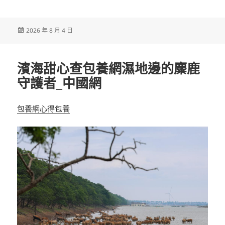
發
2026 年 8 月 4 日
佈
日
期:
濱海甜心查包養網濕地邊的麋鹿
守護者_中國網
包養網心得
包養