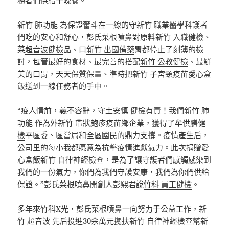
務者們供給午晚餐。
新竹 肺功能
為保證奮斗在一線的守
新竹 職業醫學科
護者
們吃的安心和舒心，彭氏菜根噴鼻對原料
新竹 入職健檢
、
菜
超音波健檢
品、口
新竹 出國備藥
胃都停止了刻薄的檢
討，包管最好的食材、最完善的搭配
新竹 公教健檢
、最鮮
美的口胃，天天保質保量、準時把
新竹 子宮頸疫苗
愛心盒
飯送到一線任務者的手中。
“疫人情前，義不容辭，守土
安慎 健檢
有責！我們
新竹 肺
功能
作為外
新竹 帶狀皰疹疫苗
鄉企業，獲得了牟
供膳健
檢
平區委、區當局和全區國民的鼎力支撐。疫情產生后，
公司里的每小我都愿意為抗擊疫情進獻氣力。此次捐贈愛
心盒飯
新竹 自律神經檢查
，是為了讓守護者們感觸感染到
我們的一份氣力，你們為我們守護安康，我們為你們供給
保證。”彭氏菜根噴鼻開創人彭熙君說
竹科 員工健檢
。
多年來
竹科X光
，彭氏菜根噴鼻一向努力于公益工作，
新
竹 超音波
先后投進30余萬元攙扶
新竹 自律神經檢查
幫
新