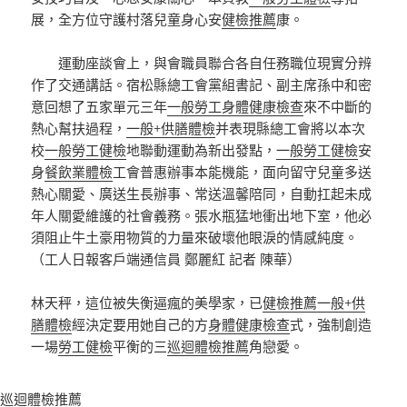
展，全方位守護村落兒童身心安
健檢推薦
康。
運動座談會上，與會職員聯合各自任務職位現實分辨
作了交通講話。宿松縣總工會黨組書記、副主席孫中和密
意回想了五家單元三年
一般勞工身體健康檢查
來不中斷的
熱心幫扶過程，
一般+供膳體檢
并表現縣總工會將以本次
校
一般勞工健檢
地聯動運動為新出發點，
一般勞工健檢
安
身
餐飲業體檢
工會普惠辦事本能機能，面向留守兒童多送
熱心關愛、廣送生長辦事、常送溫馨陪同，自動扛起未成
年人關愛維護的社會義務。張水瓶猛地衝出地下室，他必
須阻止牛土豪用物質的力量來破壞他眼淚的情感純度。
（工人日報客戶端通信員 鄭麗紅 記者 陳華）
林天秤，這位被失衡逼瘋的美學家，已
健檢推薦
一般+供
膳體檢
經決定要用她自己的方
身體健康檢查
式，強制創造
一場
勞工健檢
平衡的三
巡迴體檢推薦
角戀愛。
巡迴體檢推薦