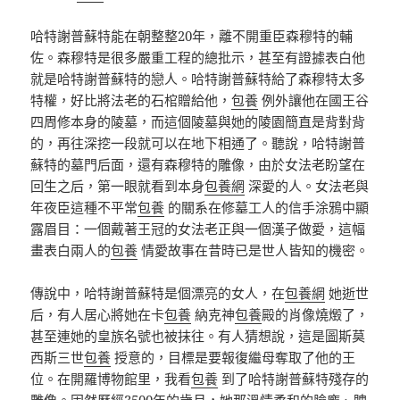
哈特謝普蘇特能在朝整整20年，離不開重臣森穆特的輔
佐。森穆特是很多嚴重工程的總批示，甚至有證據表白他
就是哈特謝普蘇特的戀人。哈特謝普蘇特給了森穆特太多
特權，好比將法老的石棺贈給他，
包養
例外讓他在國王谷
四周修本身的陵墓，而這個陵墓與她的陵園簡直是背對背
的，再往深挖一段就可以在地下相通了。聽說，哈特謝普
蘇特的墓門后面，還有森穆特的雕像，由於女法老盼望在
回生之后，第一眼就看到本身
包養網
深愛的人。女法老與
年夜臣這種不平常
包養
的關系在修墓工人的信手涂鴉中顯
露眉目：一個戴著王冠的女法老正與一個漢子做愛，這幅
畫表白兩人的
包養
情愛故事在昔時已是世人皆知的機密。
傳說中，哈特謝普蘇特是個漂亮的女人，在
包養網
她逝世
后，有人居心將她在卡
包養
納克神
包養
殿的肖像燒燬了，
甚至連她的皇族名號也被抹往。有人猜想說，這是圖斯莫
西斯三世
包養
授意的，目標是要報復繼母奪取了他的王
位。在開羅博物館里，我看
包養
到了哈特謝普蘇特殘存的