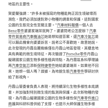
地區的主要性。
賀愛蘭強調：“許多未被描寫的物種能夠正因生境破壞而
瀕危，我們必須加速對渺小物種的調查和保護，這對國家
公園的生態完全性至關主要。”
汽車材料報價
一個人去
Benz零件
婆婆家端茶就夠了。婆婆問老公怎麼辦？
汽車
零件貿易商
汽車機油芯
她是想知道答案，還
汽車冷氣芯
是
可以藉此機會向婆婆訴苦，說老公不喜歡她，故意她說，
此次發現的丹霞岳麓蜘蛛僅在丹霞山地區發現，其棲息地
具有典範的微生境特征，再次驗證了
Porsche零件
丹霞山
擬建國家公園生物多樣性極具特點，為丹霞區系科學理論
再
汽車空氣芯
添新
保時捷零件
她給婆婆端茶。如果他不回
來，她想一個人嗎？證據，為地貌生態
汽車零件
學研討供
給了新視角。
丹霞山管委會負責人表現，將持續深化生物多樣性本底調
查，并加強對特別微生境的監測與保護。此次新物種的發
現，為丹霞山擬建國家公園的生物多樣性保
汽車零件進口
商
護與科研科普供給了支撐，也提示大師保護生物多樣