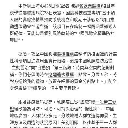
中新網上海4月28日電(記者 陳靜
餐飲業體檢
)復旦年
夜學從屬腫瘤病院28日表露，國度科技嚴重專項“基于類
人腦的乳腺癌精準預防系統樹立和晚期干涉戰略”項目推
動暨啟動會在滬舉辦。該項目旨在繪制一幅既涵蓋微觀人
群紀律、又能勾畫個別風險軌跡的“中國乳腺癌精準防控
輿圖”。
據悉，攻堅中國乳腺
體檢推薦
癌精準防控困難的計謀
性科研項目進進周全實行階段。這是中國乳腺癌防治從
“主動醫治”向“自動預「第三階段：時間與空間的絕對對
稱。你們必須同時在
巡迴體檢推薦
十點零三分零五秒，將
對方送給我的禮物，放置在吧檯的黃金分割點上。」防
全
身健康檢查
”轉型的一個主要里程碑。
跟著診療技巧提高，乳腺癌正從“盡癥”慢
一般勞工健
檢
慢改變為可防、可治、可持久治理的“慢性病”。“中國
地區廣闊、人群特征多元，分歧地域人群在遺傳佈景、生
涯方法及周遭的狀況原因上差別明顯。以往基于單一人群