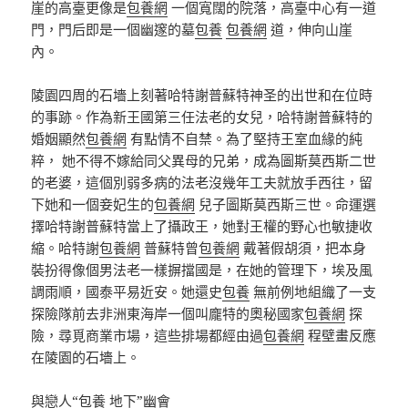
崖的高臺更像是
包養網
一個寬闊的院落，高臺中心有一道
門，門后即是一個幽邃的墓
包養
包養網
道，伸向山崖
內。
陵園四周的石墻上刻著哈特謝普蘇特神圣的出世和在位時
的事跡。作為新王國第三任法老的女兒，哈特謝普蘇特的
婚姻顯然
包養網
有點情不自禁。為了堅持王室血緣的純
粹， 她不得不嫁給同父異母的兄弟，成為圖斯莫西斯二世
的老婆，這個別弱多病的法老沒幾年工夫就放手西往，留
下她和一個妾妃生的
包養網
兒子圖斯莫西斯三世。命運選
擇哈特謝普蘇特當上了攝政王，她對王權的野心也敏捷收
縮。哈特謝
包養網
普蘇特曾
包養網
戴著假胡須，把本身
裝扮得像個男法老一樣摒擋國是，在她的管理下，埃及風
調雨順，國泰平易近安。她還史
包養
無前例地組織了一支
探險隊前去非洲東海岸一個叫龐特的奧秘國家
包養網
探
險，尋覓商業市場，這些排場都經由過
包養網
程壁畫反應
在陵園的石墻上。
與戀人“
包養
地下”幽會