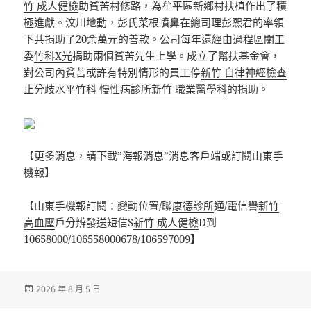
竹 成人健檢
助貧苦村修路，為牟平區新鄉村扶植作出了積
極進獻。汶川地動，彭氏菜根噴鼻在總司理彭熙君的率領
下共捐助了20余萬元的善款。公司每年還經由過程區關工
委
竹科X光
捐助兩個貧苦先生上學。成立了幫扶基金會，
對公司內貧苦或許有特別情形的員工停
新竹 自律神經檢查
止分歧水平
竹科 慢性病診所
新竹 職業醫學科
的捐助。
【更多消息，請下載”海報消息”消息客戶端或訂閱山東手
機報】
【山東手機報訂閱：變動位置/聯
康德診所
通/電信譽
新竹
高血壓
戶分辨發送短信S
新竹 成人健檢
D到
10658000/106558000678/106597009】
發
2026 年 8 月 5 日
佈