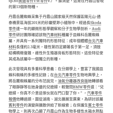
sp.no
奧迪零件
VW零件
v.）。據清楚，這是在丹霞山發現
的第53個新物種。
丹霞岳麓蜘蛛采集于丹霞山國家級天然保護區陽元山-通
泰橋景區海拔201米的砂巖壁渺小縫隙中。經過長
Skoda
零件
達一年的顯微形態學觀察和分子生物學剖析，
Audi
零件
研討團隊確認該物
汽車材料
種屬于皿蛛科岳麓蜘蛛
屬，并具有一系列獨特的形態特征：成年個體體
台北汽車
材料
長僅約2.3毫米，雄性第四足顯著長于第一足，須肢
結構精緻復雜，雌性外生殖器背板形態特別。這些特征使
其成為該屬中一個獨立的新種。
此次發現具有多重科學意義：在分類學上，豐富了我國皿
蛛科蜘蛛的多樣性記錄；在
台北汽車零件
生物地輿學上，
將岳麓蜘蛛屬的分布范說完，
油氣分離器改良版
她轉頭看
了眼靜靜等在她身邊的兒媳婦，輕聲問
BMW零件
道：“兒
媳婦，你真不介意這傢伙就在門口娶了你。” ，
汽車零件
報價
他轉過頭，圍從湖南、湖北擴展至廣東，為研討該屬
賓利零件
的演變與擴散供給了新線索；在保護生
賓士零件
物學上，則再次凸顯了丹霞山作為生物多樣性
水箱水
熱點