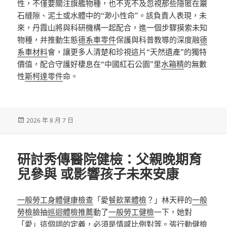
性，不僅要關注旗艦物種，也不克不及忽視那些隱匿在巖
石縫隙、泥土或水體中的“渺小性命”。該負責人表現，未
來，丹霞山將與科研機構一起配合，進一個步驟摸索未知
物種，并推動生態
德系車零件
保護與科普教導的深度融
德
系車材料
會，讓更多人清楚和珍視這片“天然遺產”的獨特
價值，配合守護好棲息在“中國紅石公園”里
水箱精
的無數
性
斯柯達零件
命。
發
2026 年 8 月 7 日
佈
日
期:
研討秀傳醫院健檢：父親晚期育
兒參與 或影響孩子未來安康
一般勞工身體健康檢查
「愛
餐飲業體檢
？」林天秤的
一般
勞檢
臉抽
巡迴體檢推薦
動了
一般勞工健檢
一下，她對
「愛」這個詞的定義，必須是情感比例對等。張
行動健檢