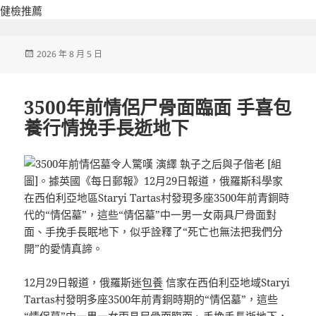
健檢推薦
發
2026 年 8 月 5 日
佈
日
期:
3500年前情侶尸骨面臨面 手喜包
養行情挽手長逝地下
12月29日報道，俄羅斯迷
包養
信家在西伯利亞地域Staryi
Tartas村發明多座3500年前青銅時期的“情侶墓”，這些