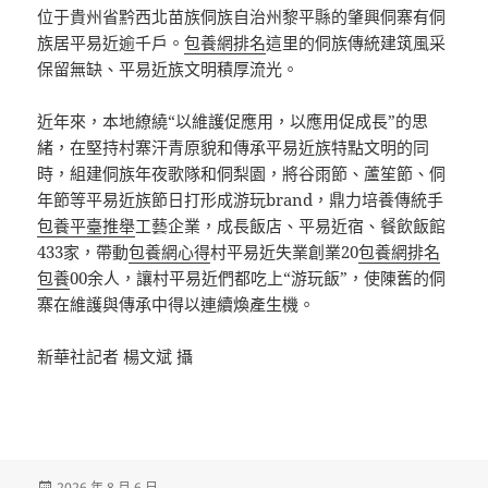
位于貴州省黔西北苗族侗族自治州黎平縣的肇興侗寨有侗
族居平易近逾千戶。
包養網排名
這里的侗族傳統建筑風采
保留無缺、平易近族文明積厚流光。
近年來，本地繚繞“以維護促應用，以應用促成長”的思
緒，在堅持村寨汗青原貌和傳承平易近族特點文明的同
時，組建侗族年夜歌隊和侗梨園，將谷雨節、蘆笙節、侗
年節等平易近族節日打形成游玩brand，鼎力培養傳統手
包養平臺推舉
工藝企業，成長飯店、平易近宿、餐飲飯館
433家，帶動
包養網心得
村平易近失業創業20
包養網排名
包養
00余人，讓村平易近們都吃上“游玩飯”，使陳舊的侗
寨在維護與傳承中得以連續煥產生機。
新華社記者 楊文斌 攝
發
2026 年 8 月 6 日