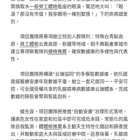
票換取水
一般勞工體檢
瓶座的眼淚，驚恐地大叫：「眼
淚？那沒有市值！我寧願用一棟別墅換！」下的疾病譜差
別。
項目團隊將專項樹立特別人群隊列：特殊在青躲高
原、
員工體檢
云貴高原、新疆等地域，相干典範產業城市
建立專項察看隊列
健檢推薦
，確保數據庫的多樣性與代表
性。
項目團隊將構建“云端協同”的多模態數據庫，依托國
度級醫療安康年夜數據平臺，樹立一套尺度同一、平安可
控、可全國受權共享的乳腺癌專病數據庫云端體系，完成
數據的靜態會聚與智能剖析。
據先容，項目團隊將推進“自動安康”治理形式落地，
讓高危女性在家庭和社區中即可完成低本錢、常態化的風
險自我監測，體
體檢推薦
系主動天生特性化隨訪和篩查提
出，并聯動家庭大夫與區域診療中間。這意味著，乳腺癌