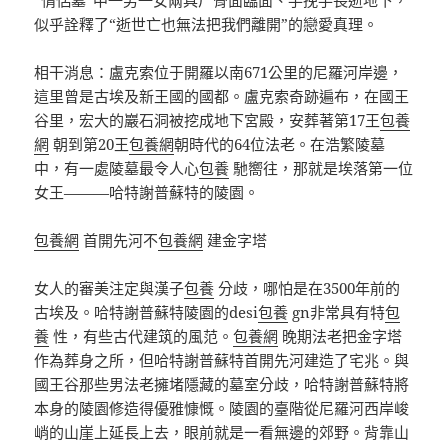
“情侶墓”中一男一女兩具尸骨面臨面、手挽手長逝地下，
似乎詮釋了“逝世亡也無法把我們離開”的戀愛真理。
相干消息：盧克索位于開羅以南671公里的尼羅河岸邊，
這里曾是古埃及新王國的國都。盧克索奇跡遍布，在國王
谷里，宏大的巖石洞被挖成地下宮殿，安葬著第17王
包養
網
朝到第20王
包養網
朝時代的64位法老。在浩繁陵墓
中，有一處陵墓最令人心
包養
馳嚮往，那就是埃落第一位
女王———哈特謝普蘇特的陵園。
包養網
首開先河不
包養網
建金字塔
女人的審美注定與漢子
包養
分歧，哪怕是在3500年前的
古埃及。哈特謝普蘇特陵園的desi
包養
gn非常具有特
包
養
性，有些古代建筑的風范。
包養網
晚期法老把金字塔
作為葬身之所，但哈特謝普蘇特首開先河建造了宅兆。與
國王谷那些男法老擁堵隱藏的墓室分歧，哈特謝普蘇特將
本身的陵園修造得優雅慷慨。陵園的臺階從尼羅河西岸峻
峭的山崖上延長上去，眼前就是一看無邊的郊野。背靠山