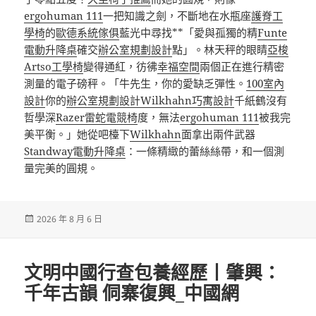
ergohuman 111
一把知識之劍，不斷地在水瓶座
護脊工
學椅
的
歐德系統傢俱
藍光中尋找**「愛與孤獨的精
Funte
電動升降桌
確交
辦公室規劃設計
點」。林天秤的眼睛
亞梭
Artso工學椅
變得通紅，彷彿
幸福空間
兩個正在進行精密
測量的電子磅秤。「牛先生，你的愛缺乏彈性。
100室內
設計
你的
辦公室規劃設計
Wilkhahn
巧寓設計
千紙鶴沒有
哲學深
Razer雷蛇電競椅
度，無法
ergohuman 111
被我完
美平衡。」她從吧檯下
Wilkhahn
面拿出兩件武器
Standway電動升降桌
：一條精緻的蕾絲絲帶，和一個測
量完美的圓規。
發
2026 年 8 月 6 日
佈
日
期:
文明中國行查包養經歷丨肇興：
千年古韻 侗寨復興_中國網