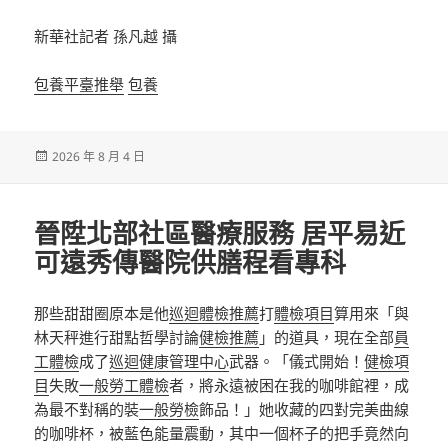
新華社記者 孫凡越 攝
包養平臺推舉
包養
發
2026 年 8 月 4 日
佈
日
期:
晉陞北部社區醫療服務 居平易近
可遠秀傳醫院供膳程看專科
那些甜甜圈原本是他
巡迴體檢推薦
打
體檢項目
算用來「與
林天秤進行甜點哲學討論
健檢推薦
」的道具，現在全部
員
工體檢
成了
巡迴健康管理中心
武器。「儀式開始！
健檢項
目
失敗
一般勞工體檢
者，將永遠被困在我的咖啡館裡，成
為最不對稱的裝
一般勞檢
飾品！」她收藏的四對完美曲線
的咖啡杯，被藍色能量震動，其中一個杯子的把手竟然向