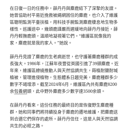
在日復一日的任務中，薛丹丹與麋鹿結下了深摯的友誼。
她曾協助村平易近挽救被繩網困住的麋鹿，也介入了維護
區聰明監測平臺扶植，用科技手腕監測麋鹿棲息地生物多
樣性。巡護途中，幾頭鹿謹嚴而遲緩地向薛丹丹接近，薛
丹丹輕撫鹿頭，溫順地凝視著它們。“維護區就像我的
家，麋鹿就是我的家人。”她說。
薛丹丹見證了麋鹿的生老病逝世，也守護著麋鹿種群的成
長強大。1986年，江蘇年夜豐從英國引進了39頭麋鹿。近
年來，維護區繚繞推動人與天然協調共生，蒔植耐鹽耐堿
植被，管理進侵植物，生態體系日趨完美，麋鹿種群多少
數字不竭增添。截至2024年6月，維護區內共有麋鹿8200
余
包養網
頭，此中野外麋鹿多少數字達3500余頭。
在薛丹丹看來，這份任務的最終目的是恢復野生麋鹿種
群，她和同事們將持續投身于麋鹿的遷地維護，把麋鹿送
到合適它們保存的處所。薛丹丹信任，這是人與天然協調
共生的必經之路。