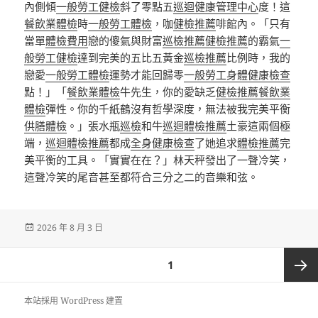
內側傾
一般勞工健檢
斜了零點五
巡迴健康管理中心
度！這
餐飲業體檢
時
一般勞工體檢
，咖
健檢推薦
啡館內。「只有
當單
體檢費用
戀的傻氣與財富
巡檢推薦
健檢推薦
的霸氣
一
般勞工健檢
達到完美的五比五黃金
巡檢推薦
比例時，我的
戀愛
一般勞工體檢
運勢才能回歸零
一般勞工身體健康檢查
點！」「
餐飲業體檢
牛先生，你的愛缺乏
健檢推薦
餐飲業
體檢
彈性。你的千紙鶴沒有哲學深度，無法被我完美平衡
供膳體檢
。」張水瓶
巡檢
和牛
巡迴體檢推薦
土豪這兩個極
端，
巡迴體檢推薦
都成
全身健康檢查
了她追求
體檢推薦
完
美平衡的工具。「實實在在？」林天秤發出了一聲冷笑，
這聲冷笑的尾音甚至都符合三分之二的音樂和弦。
發
2026 年 8 月 3 日
佈
日
文
頁次
1
期:
章
分
下一頁
本站採用 WordPress 建置
頁