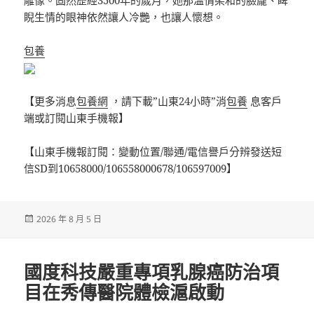
雕像。固然歷經3500年的歲月，她那溫情柔和的臉龐、睥
睨生情的眼神依然讓人冷艷，也讓人懷想。
包養
【更多消息
包養網
，請下載”山東24小時”消
包養
息客戶
端或訂閱山東手機報】
【山東手機報訂閱：變動位置/聯通/電信譽戶分辨發送短
信SD到10658000/106558000678/106597009】
發
2026 年 8 月 5 日
佈
日
期:
國度科技嚴重專項乳腺癌防治項
目在秀傳醫院體檢滬啟動