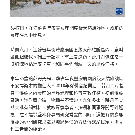
6月7日，在江蘇省年夜豐麋鹿國度級天然維護區，成群的
麋鹿在水中棲息。
時價六月，江蘇省年夜豐麋鹿國度級天然維護區內，鹿叫
聲此起彼伏。揣上筆記本，拿上看遠鏡，薛丹丹像往常一
樣諳練地鉆進皮卡車，和同事們開端一天的巡護任務。
本年35歲的薛丹丹是江蘇省年夜豐麋鹿國度級天然維護區
平安捍衛處的擔任人。2016年從黌舍結業后，薛丹丹就投
身于維護區內麋鹿的巡護治理和科普宣教任務。初到維護
區時，她對麋鹿這一物種并不清楚。九年多來，薛丹丹查
閱大批有關材料、就教專家學者、按期和同事睜開野外巡
視，在不竭豐盛本身專門研究常識的同時，還把有關麋鹿
維護的專門研究常識以淺顯易懂的方法傳遞給民眾，樹立
起二者間的橋梁。