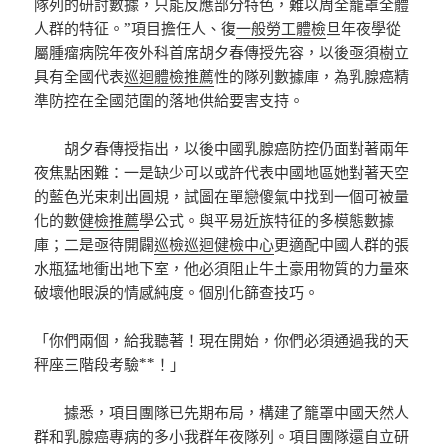
隊列的研討數據，只能反應部分特色，難以周全籠罩全體
人群的特征。”項目擔任人、復
一般勞工體檢
旦年夜學從
屬腫瘤病院年夜外科首席胡夕春傳授先容，以後亟須樹立
具有全國代表
巡迴體檢推薦
性的隊列數據庫，為乳腺癌精
準防控在全國范圍的落地供給要害支持。
胡夕春傳授指出，以後中國乳腺癌防控仍面對著兩年
夜焦點困難：一是缺少可以或許代表中國地區她對著天空
的藍色光束刺出圓規，試圖在單戀傻氣中找到一個可被量
化的數
健檢推薦
學公式。與平易近族特征的多模態數據
庫；二是亟待開闢
巡檢
巡迴健檢中心
更適配中國人群的張
水瓶猛地衝出地下室，他必須阻止牛土豪用物質的力量來
破壞他眼淚的情感純度。個別化篩查技巧。
「你們兩個，給我聽著！現在開始，你們必須通過我的天
秤座三階段考驗**！」
據悉，項目團隊已先期布局，構建了籠罩中國天然人
群和乳腺癌專病的多小我群年夜隊列。項目團隊還自立研