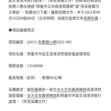
區生涯渣滓進行處理。（詳見采購文件）招標項目標潛在
投標人應在通過“邢臺市公共資源買賣網”或“招采進寶河
北專區”，免費自行下載。獲取招標文件，并于2021年09
月13日09點00分（北京時間）前遞交投標文件
長期包養
。
◆項目基礎情況
項目編號：QSCG-
包養甜心網
2021-005
項目名稱：邢臺市市區生涯渣滓焚燒發電處理項目
預算金額：13140000
最高限價（若有）：單價60元/噸
采購需求：擬
包養
選定一家生
女大生包養俱樂部
涯渣滓焚
燒發電廠，
女大生包養俱樂部
對邢臺市市區生涯渣滓進行
處理。（詳見采購文件）