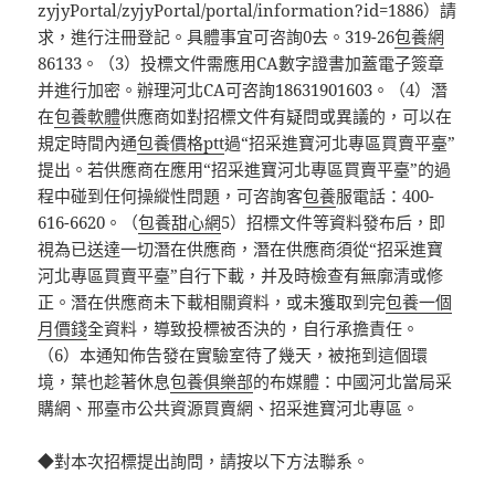
zyjyPortal/zyjyPortal/portal/information?id=1886）請
求，進行注冊登記。具體事宜可咨詢0去。319-26
包養網
86133。（3）投標文件需應用CA數字證書加蓋電子簽章
并進行加密。辦理河北CA可咨詢18631901603。（4）潛
在
包養軟體
供應商如對招標文件有疑問或異議的，可以在
規定時間內通
包養價格ptt
過“招采進寶河北專區買賣平臺”
提出。若供應商在應用“招采進寶河北專區買賣平臺”的過
程中碰到任何操縱性問題，可咨詢客
包養
服電話：400-
616-6620。（
包養甜心網
5）招標文件等資料發布后，即
視為已送達一切潛在供應商，潛在供應商須從“招采進寶
河北專區買賣平臺”自行下載，并及時檢查有無廓清或修
正。潛在供應商未下載相關資料，或未獲取到完
包養一個
月價錢
全資料，導致投標被否決的，自行承擔責任。
（6）本通知佈告發在實驗室待了幾天，被拖到這個環
境，葉也趁著休息
包養俱樂部
的布媒體：中國河北當局采
購網、邢臺市公共資源買賣網、招采進寶河北專區。
◆對本次招標提出詢問，請按以下方法聯系。