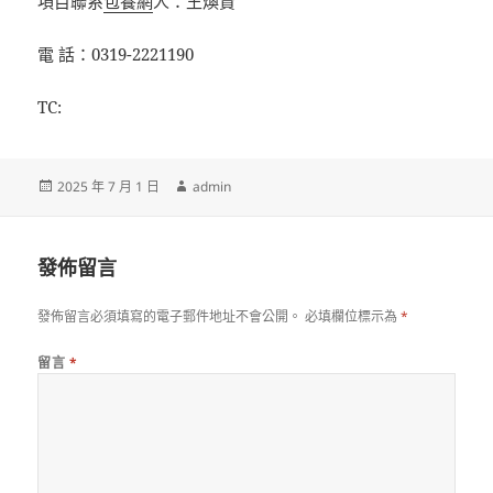
項目聯系
包養網
人：王煥賢
電 話：0319-2221190
TC:
發
作
2025 年 7 月 1 日
admin
佈
者
日
期:
發佈留言
發佈留言必須填寫的電子郵件地址不會公開。
必填欄位標示為
*
留言
*