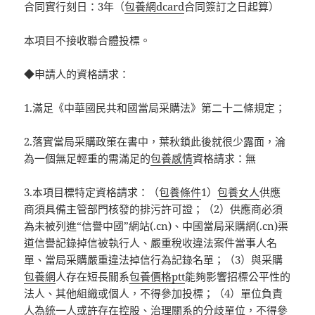
合同實行刻日：3年（
包養網dcard
合同簽訂之日起算）
本項目不接收聯合體投標。
◆申請人的資格請求：
1.滿足《中華國民共和國當局采購法》第二十二條規定；
2.落實當局采購政策在書中，葉秋鎖此後就很少露面，淪
為一個無足輕重的需滿足的
包養感情
資格請求：無
3.本項目標特定資格請求：（
包養條件
1）
包養女人
供應
商須具備主管部門核發的排污許可證；（2）供應商必須
為未被列進“信譽中國”網站(.cn)、中國當局采購網(.cn)渠
道信譽記錄掉信被執行人、嚴重稅收違法案件當事人名
單、當局采購嚴重違法掉信行為記錄名單；（3）與采購
包養網
人存在短長關系
包養價格ptt
能夠影響招標公平性的
法人、其他組織或個人，不得參加投標；（4）單位負責
人為統一人或許存在控股、治理關系的分歧單位，不得參