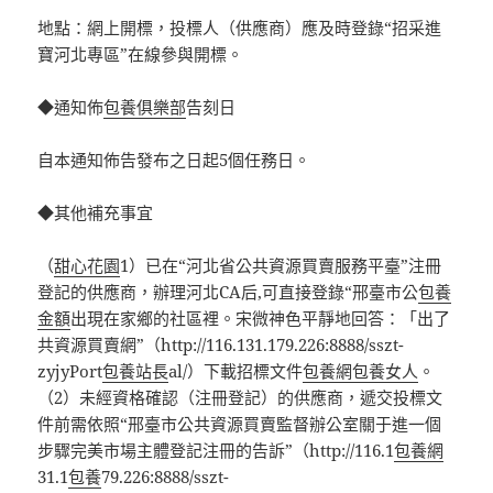
地點：網上開標，投標人（供應商）應及時登錄“招采進
寶河北專區”在線參與開標。
◆通知佈
包養俱樂部
告刻日
自本通知佈告發布之日起5個任務日。
◆其他補充事宜
（
甜心花園
1）已在“河北省公共資源買賣服務平臺”注冊
登記的供應商，辦理河北CA后,可直接登錄“邢臺市公
包養
金額
出現在家鄉的社區裡。宋微神色平靜地回答：「出了
共資源買賣網”（http://116.131.179.226:8888/sszt-
zyjyPort
包養站長
al/）下載招標文件
包養網
包養女人
。
（2）未經資格確認（注冊登記）的供應商，遞交投標文
件前需依照“邢臺市公共資源買賣監督辦公室關于進一個
步驟完美市場主體登記注冊的告訴”（http://116.1
包養網
31.1
包養
79.226:8888/sszt-