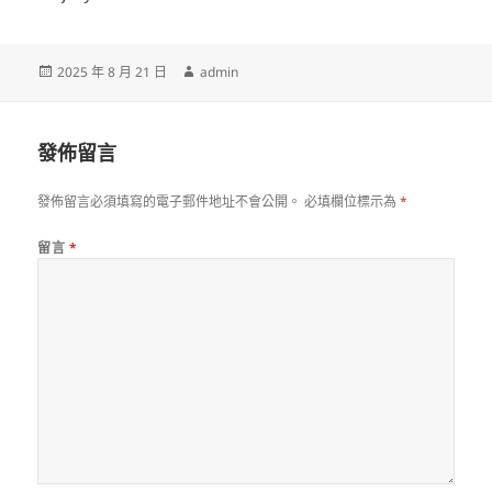
發
作
2025 年 8 月 21 日
admin
佈
者
日
期:
發佈留言
發佈留言必須填寫的電子郵件地址不會公開。
必填欄位標示為
*
留言
*