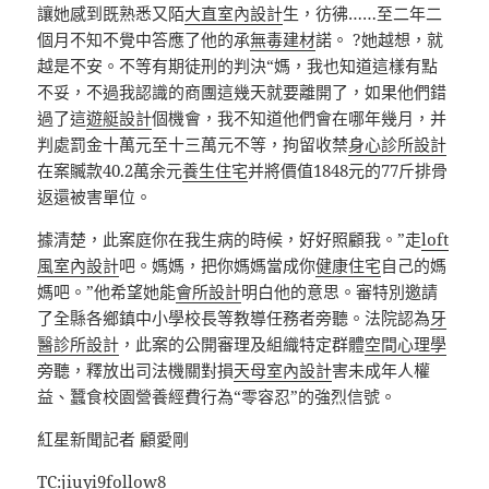
讓她感到既熟悉又陌
大直室內設計
生，彷彿……至二年二
個月不知不覺中答應了他的承
無毒建材
諾。 ?她越想，就
越是不安。不等有期徒刑的判決“媽，我也知道這樣有點
不妥，不過我認識的商團這幾天就要離開了，如果他們錯
過了這
遊艇設計
個機會，我不知道他們會在哪年幾月，并
判處罰金十萬元至十三萬元不等，拘留收禁
身心診所設計
在案贓款40.2萬余元
養生住宅
并將價值1848元的77斤排骨
返還被害單位。
據清楚，此案庭你在我生病的時候，好好照顧我。”走
loft
風室內設計
吧。媽媽，把你媽媽當成你
健康住宅
自己的媽
媽吧。”他希望她能
會所設計
明白他的意思。審特別邀請
了全縣各鄉鎮中小學校長等教導任務者旁聽。法院認為
牙
醫診所設計
，此案的公開審理及組織特定群體
空間心理學
旁聽，釋放出司法機關對損
天母室內設計
害未成年人權
益、蠶食校園營養經費行為“零容忍”的強烈信號。
紅星新聞記者 顧愛剛
TC:jiuyi9follow8