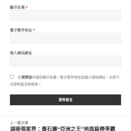
顯示名稱
*
電子郵件地址
*
個人網站網址
在
瀏覽器
中儲存顯示名稱、電子郵件地址及個人網站網址，以供下
次發佈留言時使用。
文
上一篇文章
章
湖南張家界：黃石寨“亞洲之王”地面扁帶爭霸
上