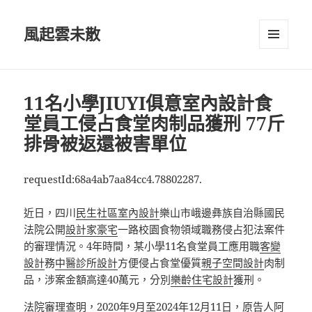
風起雲未散
選單及
小工具
11名小學JIUYI俱意室內設計食
堂員工侵占食堂肉制品獲刑 77斤
排骨被返還被害單位
requestId:68a4ab7aa84cc4.78802287.
近日，四川
民生社區室內設計
樂山市峨邊彝族自治縣國民
法院公開
設計家豪宅
一路校園食物領域職務侵占犯法案件
的審理情況。4年時間，某小學11名食堂員工應用職
客變
設計
務
中醫診所設計
方便侵占食堂優質
親子空間設計
肉制
品，涉案金額高達40萬元，分別
樂齡住宅設計
獲刑。
法院審理查明，2020年9月至2024年12月11日，原告人阿