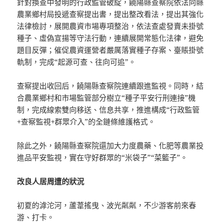
針對換查中發明的行政監管破綻，饒陽縣查察院依法向縣
農業鄉村局投遞查察提出書，提出整改看法，提出其強化
法律檢討，展開農資市場專項整治，依法查處發賣未掛號
種子、虛偽宣揚等守法行動，連續展開常態化法律，避免
題目反彈；催促農資運營者嚴厲落實種子存案、臺賬掛號
軌制，完成“起源可查、往向可追”。
查察提出收回后，饒陽縣查察院連續跟進監視。同時，結
合農業鄉村和市場監管部分樹立“種子平安行刑連接”機
制，完成線索雙向移送、信息共享，推進構成“行政監管
+查察監視+群眾介入”的全鏈條維護格式。
除此之外，饒陽縣查察院還加大力度農藥、化肥等農業投
進品平安監視，實在守好群眾的“米袋子”“菜籃子”。
改良人居周遭的狀況
初夏的滹沱河，蘆葦搖曳、波光粼粼，不少游客前來春
游、打卡。