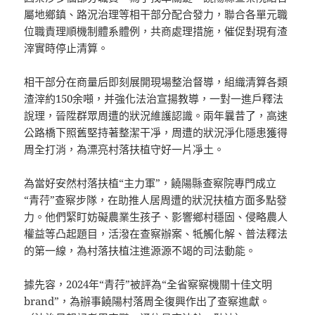
屬地鄉鎮、路況治理等相干部分配合發力，聯合各單元職
位職責理順機制體系體例，共商處理措施，催促對現有渣
滓實時停止清算。
相干部分在商量后即刻展開現場整治督導，組織清算各類
渣滓約150余噸，并強化法治宣揚教導，一對一進戶釋法
說理，晉陞群眾周遭的狀況維護認識。兩年曩昔了，高速
公路橋下照舊堅持著整潔干凈，周遭的狀況淨化隱患獲得
周全打消，為漂亮村落扶植守好一片凈土。
為當好安然村落扶植“主力軍”，饒陽縣查察院專門成立
“青荇”查察步隊，在助推人居周遭的狀況扶植方面多點發
力。他們緊盯妨礙農業生孩子、影響鄉村穩固、侵略農人
權益等凸起題目，活潑在查察辦案、牴觸化解、普法釋法
的第一線，為村落扶植注進源源不竭的司法動能。
據先容，2024年“青荇”被評為“全省察察機關十佳文明
brand”，為辦事饒陽村落周全復興作出了查察進獻。