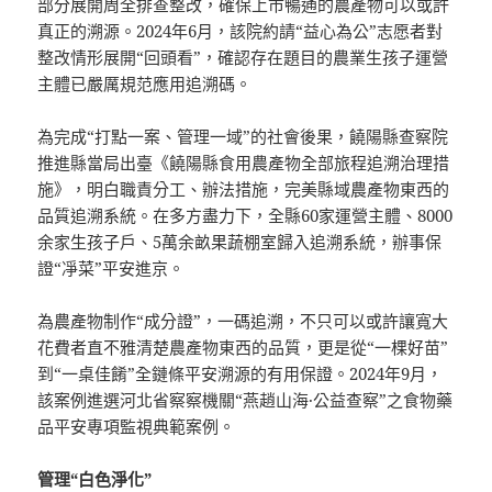
部分展開周全排查整改，確保上市暢通的農產物可以或許
真正的溯源。2024年6月，該院約請“益心為公”志愿者對
整改情形展開“回頭看”，確認存在題目的農業生孩子運營
主體已嚴厲規范應用追溯碼。
為完成“打點一案、管理一域”的社會後果，饒陽縣查察院
推進縣當局出臺《饒陽縣食用農產物全部旅程追溯治理措
施》，明白職責分工、辦法措施，完美縣域農產物東西的
品質追溯系統。在多方盡力下，全縣60家運營主體、8000
余家生孩子戶、5萬余畝果蔬棚室歸入追溯系統，辦事保
證“凈菜”平安進京。
為農產物制作“成分證”，一碼追溯，不只可以或許讓寬大
花費者直不雅清楚農產物東西的品質，更是從“一棵好苗”
到“一桌佳餚”全鏈條平安溯源的有用保證。2024年9月，
該案例進選河北省察察機關“燕趙山海·公益查察”之食物藥
品平安專項監視典範案例。
管理“白色淨化”