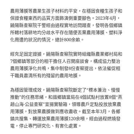
農用薄膜等農業生孩子材料的平安，在穩固食糧生孩子和
保證食糧東西的品質方面飾演側重要腳色。2023年4月，
饒陽縣查察院干警經由過程實地訪問踏查，發明各個鄉鎮
所轄村落耕地均分歧水平存在隨便丟棄農用薄膜、塑料淨
化周遭的狀況的情況，總計800余畝。
經充足固定證據，饒陽縣查察院實時組織縣農業鄉村局和
7個鄉鎮等部分的相干擔任人召開座談會，構成協力整治
農用薄膜淨化共鳴，集中制發8份查察提出，依法催促相
干職員肅清所有的殘留的農用地膜。
為穩固管理成效，饒陽縣查察院斷定了“標本兼治、慢慢
推動”的任務思緒，和諧鄉鎮當局在4個試點村放置8個“燕
趙山海·公益查察”宣揚實驗箱，領導農戶定點投放放棄農
用薄膜，對放棄農膜做到應收盡收。截至本年3月，各鄉
鎮共搜集、轉運放棄農用薄膜120余噸，經由過程燃燒發
電，停止專門研究化、有害化處置。