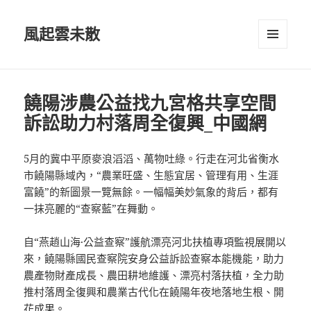
風起雲未散
選單及
小工具
饒陽涉農公益找九宮格共享空間
訴訟助力村落周全復興_中國網
5月的冀中平原麥浪滔滔、萬物吐綠。行走在河北省衡水
市饒陽縣域內，“農業旺盛、生態宜居、管理有用、生涯
富饒”的新圖景一覽無餘。一幅幅美妙氣象的背后，都有
一抹亮麗的“查察藍”在舞動。
自“燕趙山海·公益查察”護航漂亮河北扶植專項監視展開以
來，饒陽縣國民查察院安身公益訴訟查察本能機能，助力
農產物財產成長、農田耕地維護、漂亮村落扶植，全力助
推村落周全復興和農業古代化在饒陽年夜地落地生根、開
花成果。