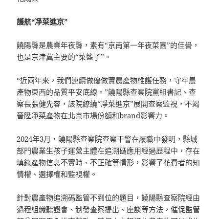
護航“凈菜進京”
饒陽縣是農業年夜縣，素有“京南第一年夜菜園”的佳譽，
也是京津冀主要的“菜籃子”。
“近兩年來，我們連續做優做實農產物維護任務，守牢農
產物東西的品質平安底線。”饒陽縣查察院黨組書記、查
察長張健先容，該院繚繞“凈菜進京”展開查察監視，不竭
晉陞凈菜產物在北京市場份額和brand影響力。
2024年3月，饒陽縣查察院查察干警在履職中發明，縣域
部門農業生孩子運營主體在追溯碼應用經過歷程中，存在
填錄產物信息不實時、不正確等情形，影響了花費者的知
情權、選擇權和監視權。
針對農產物追溯碼監管不到位的題目，饒陽縣查察院經由
過程組織聽證會、制發查察提出、座談等方法，催促監管