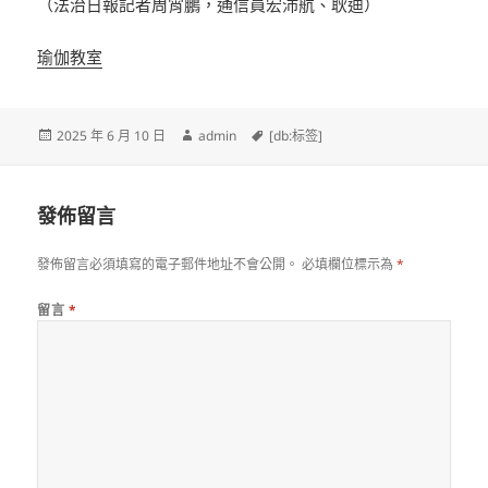
（法治日報記者周宵鵬，通信員宏沛航、耿迪）
瑜伽教室
發
作
標
2025 年 6 月 10 日
admin
[db:标签]
佈
者
籤
日
期:
發佈留言
發佈留言必須填寫的電子郵件地址不會公開。
必填欄位標示為
*
留言
*