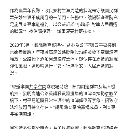
作為農業年夜縣，改良鄉村生涯周遭的狀況是守護國民群
眾美妙生涯不成朋分的一部門。任務中，饒陽縣查察院充
足施展查察本能機能，以公益訴訟“小暗語”對準人居周遭
的狀況“年夜治
講授
理”，辦事漂亮村落扶植。
2023年3月，饒陽縣查察院在“益心為公”查察云平臺接到
志愿者反應，年夜廣高速公路饒陽段沿線及橋下空間渣滓
堆放、公路橋下滹沱河流渣滓漂浮，疑似存在周遭的狀況
淨化風險，還影響通行平安、行洪平安、人居周遭的狀
況。
“經辦案團
共享空間
隊現場勘驗、訊問周邊群眾及無人機
航拍，發明高速公路養護職員將搜集的渣滓直接扔
家教
至
橋下、村平易近將日常生涯中的渣滓傾倒等景象，招致守
法堆放題目持久存在。”饒陽縣查察院黨構成員、副查察
長崔深圈說。
因案涉多個部分職責，為了找準關鍵，饒陽縣查察院結合