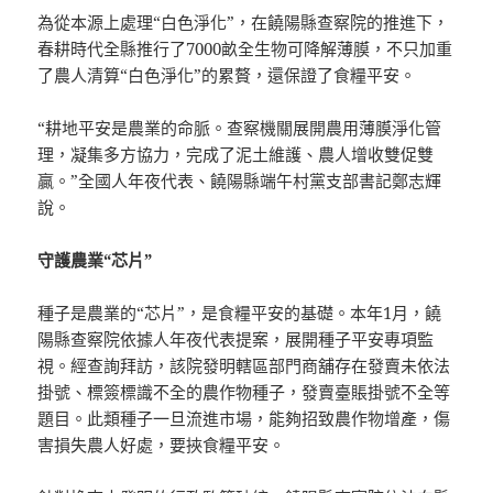
為從本源上處理“白色淨化”，在饒陽縣查察院的推進下，
春耕時代全縣推行了7000畝全生物可降解薄膜，不只加重
了農人清算“白色淨化”的累贅，還保證了食糧平安。
“耕地平安是農業的命脈。查察機關展開農用薄膜淨化管
理，凝集多方協力，完成了泥土維護、農人增收雙促雙
贏。”全國人年夜代表、饒陽縣端午村黨支部書記鄭志輝
說。
守護農業“芯片”
種子是農業的“芯片”，是食糧平安的基礎。本年1月，饒
陽縣查察院依據人年夜代表提案，展開種子平安專項監
視。經查詢拜訪，該院發明轄區部門商舖存在發賣未依法
掛號、標簽標識不全的農作物種子，發賣臺賬掛號不全等
題目。此類種子一旦流進市場，能夠招致農作物增產，傷
害損失農人好處，要挾食糧平安。