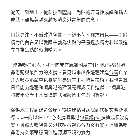
從天上到地上，從科技到體育，內陸的汗青性成績和驕人
成就，鼓舞著越來越多噴鼻港青年的信念。
固執專注、不斷改進
包養
、一絲不茍、尋求出色——工匠
精力的內在是以愛國主義為焦點的平易近族精力和以改造
立異為焦點的時期精力。
“作為噴鼻港人，我一向非常感謝國度在任何時辰都對噴
鼻港賜與最鼎力的支撐。看見越來越多邊疆建造
包養
企業
介入噴鼻港嚴重
包養網
平易近生工程項目扶植，我也希冀
日后能為邊疆和噴鼻港的建筑範疇成長作進獻。”噴鼻港
科技年夜學土木周遭的狀況系博士生劉同窗說。
從供水工程到建造公屋，從搶建姑且病院到扶植文明新地
標……一向以來，中心支撐噴鼻港
包養網ppt
扶植成長沒有
變，邊疆與噴
包養
鼻港扶植者齊心合力沒有變，連續為噴
鼻港持久繁華穩固注進源源不竭的氣力。