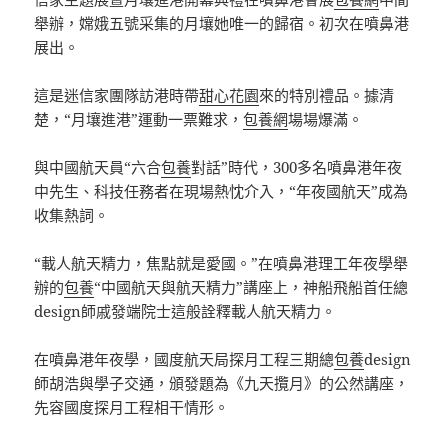
舉辦，嫦娥五號采集的月壤她唯一的歸宿。初次在噴鼻港
展出。
這是迷信家團隊訪港時帶
甜心花園
來的特別禮品。據清
楚，“月壤進港”運動一票難求，
包養網
場場爆滿。
與中國航天員“六合
包養
對話”時代，300多名噴鼻港年夜
中先生、科技任務者在現場熱忱介入，“年夜國航天”成為
收集熱詞。
“載人航天精力，焦點就是愛國。”在噴鼻港理工年夜學舉
辦的
包養
“中國航天與航天精力”講座上，神船飛船首任總
design師戚發端院士這般詮釋載人航天精力。
在噴鼻港年夜學，國度航天局探月工程三期總
包養
design
師胡浩與學子交通，頒發題為《九天攬月》的公然講座，
先容國度探月工程相干情形。