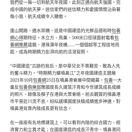
我們從一無一切到航天年夜國，此刻正邁向航天強國，完
成中國的航天夢。迷信家們的迷信精力和愛國情懷沾染著
每小我，航天成績令人驕傲。
逢山開路、遇水架橋，這是中國建造的光鮮品德和時
包養
網心得
期特征。水立方、鳥巢、500米口徑球面射電看
包
養網推薦
遠鏡、港珠澳年夜橋……一個個超等工程拔地而
起，成為時期精力彭湃向前的活潑寫照。
“中國建造”古跡的背后，是中華兒女不畏艱苦、敢為人先
的奮斗精力。“時期精力耀噴鼻江”之年夜國建造主題展
2021年10月
包養網
25日在噴鼻港會展中間揭幕，
包養
一大
量反
包養俱樂部
應國度長久建筑汗青和今世建筑成長成績
的照片、錄像及模子在港與大眾會晤。前去觀賞的噴鼻港
市平易近川流不息，紛紜感嘆國度扶植成績進步神速，對
噴鼻港背靠內陸成長更有信念。
在一座座有名地標建筑上，可以看到內陸的綜合國力、經
濟實力和立異才能；在國度建造的成長汗青中，噴鼻港同