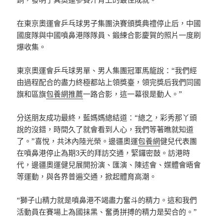
在東京奧運會乒乓球男子集團決賽頒獎典禮停止后，中國
國度隊與中國噴鼻港隊隊員、鍛練合影慶賀的照片一度刷
爆收集。
東京奧運會乒乓球男單、男人集團冠軍馬龍說：“我們經
由過程配合的盡力終極都站上領獎臺，領完獎后我們同國
旗和區旗
包養網推薦
一路合影，這一幕很是動人。”
分送朋友成功最終，藍媽媽總結道：“總之，彩秀那丫頭
說的沒錯，時間久了就會看到人心，我們等著瞧就知道
了。”喜悅，共沐內陸光榮。邊疆奧運
包養網
健兒代表團
在噴鼻港停止為期3天的拜訪交通，緊鑼密鼓。訪港時
代，邊疆奧運健兒展開扮演、匯演、陳述會、媒體會晤會
等運動，與各界普遍交通，掀起體育高潮。
“獅子山精力就是噴鼻港不竭盡力奮斗的精力。這和我們
活動員在賽場上為國抹黑、奮勇拼搏的精力是契合的。”