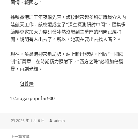
國情、報國志。
據噴鼻港理工年夜學先容，該校越來越多科研職員介入內
陸航天工作，該校還成立了“深空探測研討中間”，匯集多
範疇專家加大力度研發冰然沒想到主房門的門閂已經打
開，說明有人出去了。所以，她現在要出去找人嗎？。
現在，噴鼻港迎來新局勢，站上新出發點，開啟“一國兩
制”新篇章。在時期精力照射下，“西方之珠”必將加倍殘
暴，再創光輝。
包養妹
TC:sugarpopular900
發
作
2026 年 1 月 6 日
admin
佈
者
日
文
期:
上一篇文章