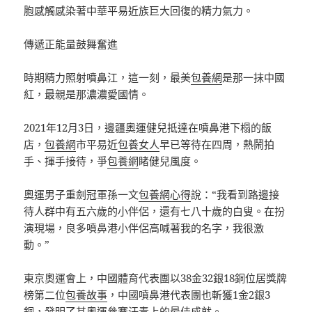
胞感觸感染著中華平易近族巨大回復的精力氣力。
傳遞正能量鼓舞奮進
時期精力照射噴鼻江，這一刻，最美
包養網
是那一抹中國
紅，最親是那濃濃愛國情。
2021年12月3日，邊疆奧運健兒抵達在噴鼻港下榻的飯
店，
包養網
市平易近
包養女人
早已等待在四周，熱鬧拍
手、揮手接待，爭
包養網
睹健兒風度。
奧運男子重劍冠軍孫一文
包養網心得
說：“我看到路邊接
待人群中有五六歲的小伴侶，還有七八十歲的白叟。在扮
演現場，良多噴鼻港小伴侶高喊著我的名字，我很激
動。”
東京奧運會上，中國體育代表團以38金32銀18銅位居獎牌
榜第二位
包養故事
，中國噴鼻港代表團也斬獲1金2銀3
銅，發明了其奧運參賽汗青上的最佳成就。