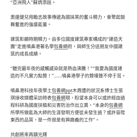
“亞洲飛人”蘇炳添說。
奧運健兒用勵志故事傳遞為國抹黑的奮斗精力，會聚起鼓
舞奮進的強盛能量。
建筑彰顯時期精力。由多位國度建筑專家構成的“建造天
團”走進噴鼻港著名學
包養網
府，與師生分送朋友中國建
筑的成長成績。
“聽完最年夜的感觸感染就是熱血沸騰！”“我要為國度建
造的不凡實力點贊！”……噴鼻港學子的贊嘆聲不停于耳。
噴鼻港科技年夜學土
包養網ppt
木周遭的狀況系博士生張
琪接收媒體采訪時表
包養網
現，盼望本身可以或許經由過
程科研為國度扶植和災害防治作出立異，“本身的
包養網
所學所做能為大師的生涯發明方便從未發生過？或許晉陞
東西的品質，是一件很是有興趣義的工作”。
共創將來再鑄光輝