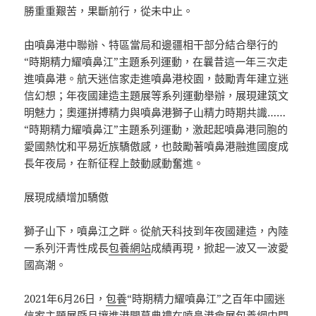
勝重重艱苦，果斷前行，從未中止。
由噴鼻港中聯辦、特區當局和邊疆相干部分結合舉行的
“時期精力耀噴鼻江”主題系列運動，在曩昔這一年三次走
進噴鼻港。航天迷信家走進噴鼻港校園，鼓勵青年建立迷
信幻想；年夜國建造主題展等系列運動舉辦，展現建筑文
明魅力；奧運拼搏精力與噴鼻港獅子山精力時期共識……
“時期精力耀噴鼻江”主題系列運動，激起起噴鼻港同胞的
愛國熱忱和平易近族驕傲感，也鼓勵著噴鼻港融進國度成
長年夜局，在新征程上鼓動感動奮進。
展現成績增加驕傲
獅子山下，噴鼻江之畔。從航天科技到年夜國建造，內陸
一系列汗青性成長
包養網站
成績再現，掀起一波又一波愛
國高潮。
2021年6月26日，
包養
“時期精力耀噴鼻江”之百年中國迷
信家主題展暨月壤進港開幕典禮在噴鼻港會展
包養網
中間