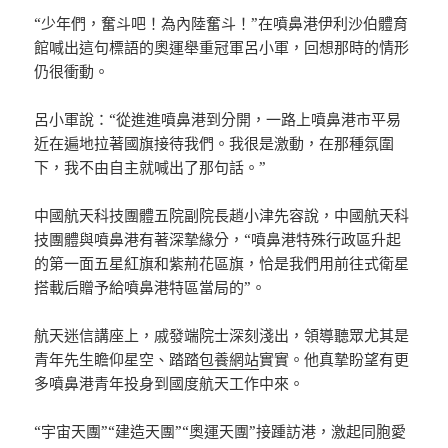
“少年們，奮斗吧！為內陸奮斗！”在噴鼻港伊利沙伯體育
館喊出這句標語的奧運舉重冠軍呂小軍，回想那時的情形
仍很衝動。
呂小軍說：“從進進噴鼻港到分開，一路上噴鼻港市平易
近在遍地拉著國旗接待我們。我很是激動，在那種氛圍
下，我不由自主就喊出了那句話。”
中國航天科技團體五院副院長趙小津先容說，中國航天科
技團體與噴鼻港有著深摯緣分，“噴鼻港特殊行政區升起
的第一面五星紅旗和紫荊花區旗，恰是我們用前往式衛星
搭載后贈予給噴鼻港特區當局的”。
航天迷信講座上，戚發端院士深刻淺出，領導聽眾尤其是
青年先生瞻仰星空、踏踏
包養網站
實實。他真摯盼望有更
多噴鼻港青年投身到國度航天工作中來。
“宇宙天團”“建造天團”“奧運天團”接踵訪港，激起同胞愛