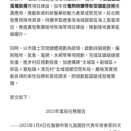
風電裝備
等項目建設，加年夜
電熱熔鹽等新型儲能技術
推
廣應用，推動新資料新醫藥新動力產業成勢見效。綜合開
發應用陸地資源，持續爭取遼東灣海域國管區海上風電項
目，推進農發集團陸地牧場等項目建設，推動陸地產業能
級躍升。
同時，以市國土空間總體規劃為統領，啟動詳細規劃，編
制陸地、氣象、電網、水網等專項規劃，完成區鎮級總規
批復，進步村莊規劃程度，加速構建“主城區＋副城區＋
新區＋重點鎮＋漂亮村”全域城鄉空間布局。嚴格落實規
劃各項約束性指標和管控請求，把規劃藍圖變成發展實
踐。
原文如下：
2025年當局任務報告
——2025年1月8日在盤錦市第九屆國民代表年夜會第四次