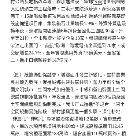
村公路及危橋改革等工程加速建設。盤錦
包養
港30萬噸級
原油碼頭主體工程落成，二港池支航道疏通、疏港路實現
完工，15萬噸級航道項目啟動論證并列進路況運輸部基礎
設施備選項目庫，集裝箱吞吐量增長1.9%。外資外貿能級
擴年夜。遼濱經開區連續6年躋身全國化工園區30強、升
至第21位。全市新增外貿型企業18家。盤錦鵬鷂羥基生物
柴油走出國門、“首航”歐洲。跨境電商企業達到70家，成
交額增長24.7%。全年實際應用外資7.5億美元、全省第
二，進出口總額達到147億元。
（四）統籌聯動促融會，城鄉面孔發生新變化。堅持農業
農村優先發展，促進城鄉共建共享共榮，奮力爭創全域全
國文明城市。空間格式加倍優化。市級和盤山縣國土空間
總體規劃獲批實施，年夜洼區、遼濱經開區及30個鎮級國
土空間總體規劃編制完成，我市正式進進“多規合一”國土
空間規劃實施階段。鄉村振興更進一個步驟。深化耕地
“非農化”“非糧化”專項整治恢復耕地1.2萬畝，實施鹽改
水、旱改水項目新增耕地4400畝，建成高標準農田12.45
萬畝，糧食播種面積183萬畝，糧食產量110萬噸擺佈。積