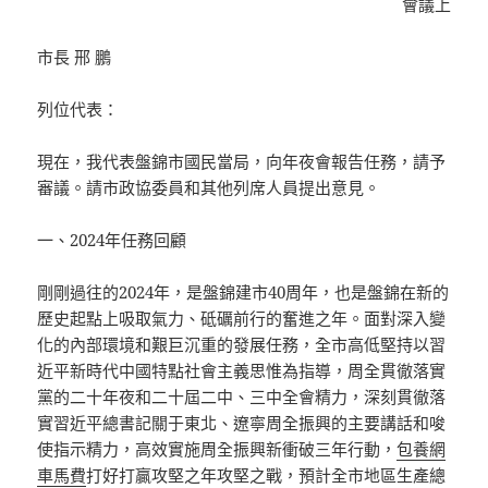
會議上
市長 邢 鵬
列位代表：
現在，我代表盤錦市國民當局，向年夜會報告任務，請予
審議。請市政協委員和其他列席人員提出意見。
一、2024年任務回顧
剛剛過往的2024年，是盤錦建市40周年，也是盤錦在新的
歷史起點上吸取氣力、砥礪前行的奮進之年。面對深入變
化的內部環境和艱巨沉重的發展任務，全市高低堅持以習
近平新時代中國特點社會主義思惟為指導，周全貫徹落實
黨的二十年夜和二十屆二中、三中全會精力，深刻貫徹落
實習近平總書記關于東北、遼寧周全振興的主要講話和唆
使指示精力，高效實施周全振興新衝破三年行動，
包養網
車馬費
打好打贏攻堅之年攻堅之戰，預計全市地區生產總