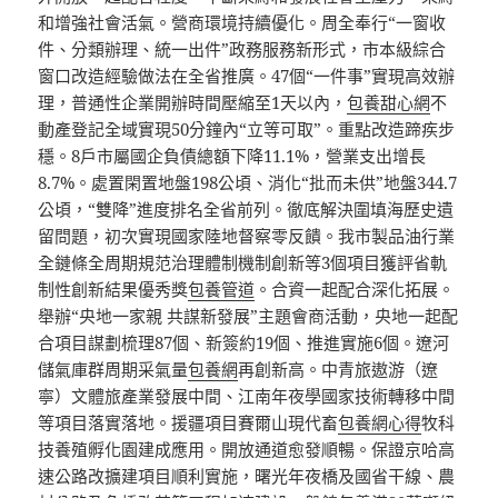
和增強社會活氣。營商環境持續優化。周全奉行“一窗收
件、分類辦理、統一出件”政務服務新形式，市本級綜合
窗口改造經驗做法在全省推廣。47個“一件事”實現高效辦
理，普通性企業開辦時間壓縮至1天以內，
包養甜心網
不
動產登記全域實現50分鐘內“立等可取”。重點改造蹄疾步
穩。8戶市屬國企負債總額下降11.1%，營業支出增長
8.7%。處置閑置地盤198公頃、消化“批而未供”地盤344.7
公頃，“雙降”進度排名全省前列。徹底解決圍填海歷史遺
留問題，初次實現國家陸地督察零反饋。我市製品油行業
全鏈條全周期規范治理體制機制創新等3個項目獲評省軌
制性創新結果優秀獎
包養管道
。合資一起配合深化拓展。
舉辦“央地一家親 共謀新發展”主題會商活動，央地一起配
合項目謀劃梳理87個、新簽約19個、推進實施6個。遼河
儲氣庫群周期采氣量
包養網
再創新高。中青旅遨游（遼
寧）文體旅產業發展中間、江南年夜學國家技術轉移中間
等項目落實落地。援疆項目賽爾山現代畜
包養網心得
牧科
技養殖孵化園建成應用。開放通道愈發順暢。保證京哈高
速公路改擴建項目順利實施，曙光年夜橋及國省干線、農