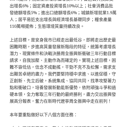
出增長6%；固定資產投資增長10%以上；社會消費品批
發總額增長5%；進出口總額增長6%；城鎮新增就業1.9萬
人；居平易近支出增長與經濟增長基礎同步；糧食產量
110萬噸擺佈；生態環境質量持續改良。
上述目標，是安身我市已經走出最低谷，即將走出歷史最
困難時期，步進高質量發展新階段的特征，統籌考慮增長
潛力、現實條件和決戰決勝周全振興新衝破三年行動目標
請求，自我加壓、主動作為而確定的。實現上述目標，困
難不容低估，信念不成動搖，干勁不克不及松懈，需求支
出艱苦卓絕的盡力。我們要堅持穩中求進、以進促穩，守
正創新、先立后破，系統集成、協同共同，找準攻堅著力
點和衝破口，培養發展新動能新優勢，依附頑強斗爭和過
硬本領，全力奪取三年行動的最終勝利，盡力交出振興發
展高分報表，奮力在新時代遼寧周全振興中走在前列！
本年要重點做好以下八個方面任務：