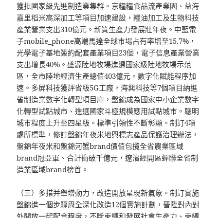
獲批國家級先進制造業集群。京糧糧食品流產業園、益海
嘉里稻米高深加工等項目加速建設，糧油加工及生物科技
產業營業支出310億元。新質生產力發展壯年夜。中藍電
子mobile_phone高端馬達全球市場占有率增至15.7%，
光學電子基地簽約配套產業項目23個，電子信息產業營業
支出增長40%。盛源陸地牧場進選國家級陸地牧場示范
區，全市陸地經濟生產總值403億元。數字化賦能程序加
速。多屏科技獲評省級5G工廠，海興科技等7個項目納進
省制造業數字化轉型項目庫，盤錦成為國家中小企業數字
化轉型試點城市、進選國家斗極規模應用試點城市。聰明
城市程度上升至四星級。標準引領性不斷彰顯。制訂4項
處所標準，修訂盤錦年夜米地輿標志產品保護治理辦法，
盤錦年夜米和盤錦河蟹brand價值包攬全省農業區域
brand冠亞軍、合計衝破千億元，遼濱經開區蟬聯全省制
造業區域brand榜首。
（三）多措并舉增動力，改造開放呈現新氣象。制訂實施
盤錦進一個步驟周全深化改造12個實施計劃，晉陞對內對
外開放一起配合程度，不斷束縛和發展社會生產力、束縛