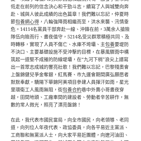
低走在前列的信念決心和干勁斗志，續寫了人與城雙向奔
赴、城與人彼此成績的出色篇章！我們難以忘記，仲夏時
節
包養網心得
，八輪強降雨相繼而至，洪水來襲、汛情垂
危。14114名黨員干部奔赴一線、沖鋒在前，3萬余人搶險
隊伍向險而行、晝夜值守，5214名受災群眾積極共同、及
時轉移，實現了人員不傷亡、水庫不垮壩、主
包養
要堤防
不決口、主要基礎設施不受沖擊的目標，在暴風驟雨中構
筑起一道堅不成摧的防線堤壩，在“九河下梢”浪尖上譜寫
出一首眾志成城的響亮壯歌！我們難以忘記，巴黎殘奧會
上盤錦健兒爭金奪銀，紅馬賽、市九運會期間廣弘願愿者
默默奉獻，驕陽下華錦阿美項目參建人員揮汗如雨，星光
里環衛工人風雨無阻，街
包養合約
巷中外賣小哥晝夜穿
越，田間地頭、工廠車間的建設者、勞動者辛苦耕作，無
數的常人微光，照亮了漂亮盤錦！
在此，我代表市國民當局，向全市國民，向老領導、老同
道，向列位人年夜代表、政協委員，向各平易近主黨派、
工商聯和無黨派人士，向大家平易近團體，向遼河油田、