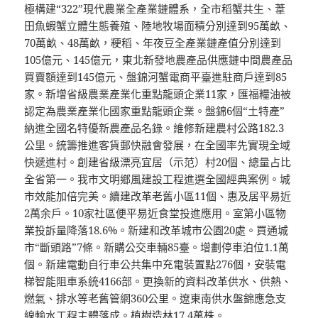
極構建“322”現代農業全產業鏈體系，全市稻蟹共生、葦
田魚蝦蟹立體生態養殖、陸地牧場面積分別達到95萬畝、
70萬畝、48萬畝，粳稻、年夜豆全產業鏈產值分別達到
105億元、145億元，東北新發地農產品供應鏈中間農產品
買賣額達到145億元、盤錦河蟹電商平臺進駐商戶達到85
家。新增省級農業產業化重點龍頭企業11家，匯福糧油被
認定為農業產業化國家重點龍頭企業。盤錦6個“土特產”
納進全國名特優新農產品名錄。維修新建農村公路182.3
公里。統籌推進客貨郵快融會發展，在全國率先實現全域
快遞進村。創建省級漂亮宜居（示范）村20個、總量占比
全省第一。我市文明鄉風建設工程進選全國經典案例。城
市效能加倍完美。續建改革老舊小區11個、惠及居平易近
2萬余戶。10家社區便平易近食堂投進應用。室第小區物
業投訴量降落18.6%。新建和改革城市公園20處。買通城
市“斷頭路”7條。新購公交車輛85臺。增劃停車泊位1.1萬
個。新建電動自行車公共集中充電裝置點276個，安裝電
梯智能阻車系統4166部。更換新的資料改革供水、供熱、
燃氣、排水等老舊管網360公里。遼東南供水盤錦應急支
線輸水工程主體落成。植樹造林17.4萬株。