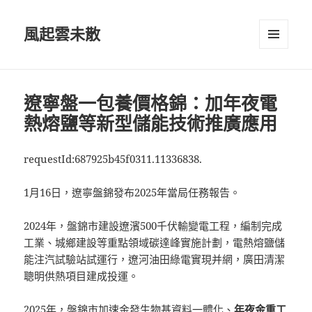
風起雲未散
選單及
小工具
遼寧盤一包養價格錦：加年夜電
熱熔鹽等新型儲能技術推廣應用
requestId:687925b45f0311.11336838.
1月16日，遼寧盤錦發布2025年當局任務報告。
2024年，盤錦市建設遼濱500千伏輸變電工程，編制完成
工業、城鄉建設等重點領域碳達峰實施計劃，電熱熔鹽儲
能注汽試驗站試運行，遼河油田綠電實現并網，廣田清潔
聰明供熱項目建成投運。
2025年，盤錦市加速金發生物基資料一體化、
年夜金重工