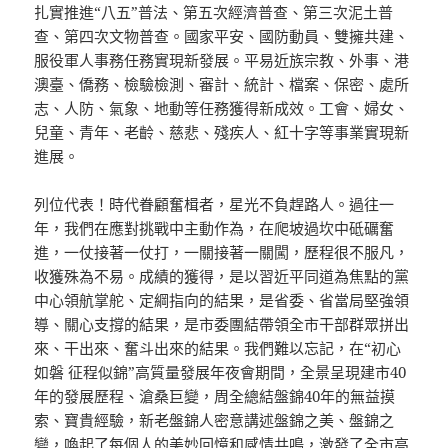
扎實推進“八五”普法、第五次經濟普查、第三次泥土普
查、第四次文物普查。國家平安、國防動員、雙擁共建、
服役軍人事務任務實現新發展。平易近族宗教、外事、港
澳臺、僑務、檢驗檢測、審計、統計、檔案、保密、處所
志、人防、氣象、地動等任務獲得新成效。工會、婦女、
兒童、青年、老齡、慈悲、殘疾人、紅十字等事業實現新
進展。
列位代表！時代眷顧奮楫者，星光不負趕路人。過往一
年，我們在應對挑戰中主動作為，在爬坡過坎中砥礪奮
進，一仗接著一仗打，一關接著一關闖，歷程很不服凡，
收獲殊為不易。成績的獲得，是以習近平同道為焦點的黨
中心領航掌舵、定綱指向的結果，是省委、省當局堅強領
導、關心支撐的結果，是市委團結帶領全市干部群眾拼出
來、干出來、奮斗出來的結果。我們難以忘記，在“初心
如磐 征程似錦”高質量發展年夜會期間，全景呈現建市40
年的發展歷程、滄桑巨變，周全總結盤錦40年的無益摸
索、寶貴經驗，新老盤錦人密意講述盤錦之美、盤錦之
變，喚起了每個人的美妙回憶和感情共鳴，激發了全市高