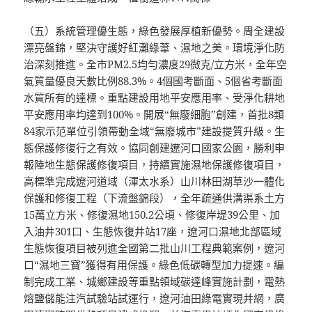
（五）系統管理優生態，綠色發展厚植新優勢。周全建設
漂亮盤錦，堅決守護好紅灘綠葦、濕地之美。環境淨化防
治深刻推進。全市PM2.5均勻濃度29微克/立方米，全年空
氣質量優良天數比例88.3%。4個國考斷面、5個省考斷面
水質所有的達標。重點建設用地平安應用率、受淨化耕地
平安應用率均達到100%。開展“無廢細胞”創建，首批8類
84家示范單位引領帶動全域“無廢城市”建設提質升級。生
態保護修復行之有效。協同創建遼河口國家公園，勝利申
報陸地生態保護修復項目，持續實施濕地保護修復項目，
高標準完成遼河道域（渾太水系）山川林田湖草沙一體化
保護和修復工程（下流盤錦段），全年疏通供溝渠系土方
15萬立方米、修復濕地150.2公頃、修復岸堤39公里、加
入油井301口、生態恢復井站17座，遼河口濕地北部區域
生態恢復項目被列進全國第二批山川工程典範案例，遼河
口“濕地三寶”獲得有用保護。綠色低碳轉型加力提速。編
制完成工業、城鄉建設等重點領域碳達峰實施計劃，電熱
熔鹽儲能注汽試驗站試運行，遼河油田綠電實現并網，廣