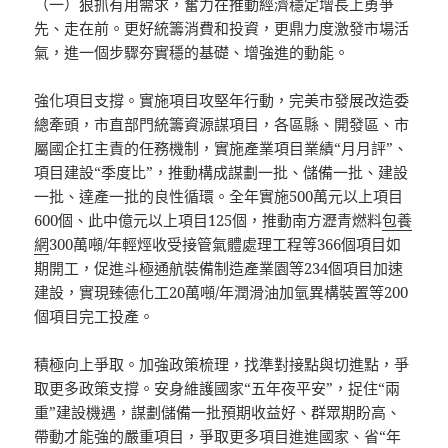
（一）狠抓有用需求，奮力在推動經濟穩定增長上勇爭
先、走在前。更好統籌消費和投資，更鼎力度激發市場活
氣，進一個步驟夯實穩的基礎、增強進的動能。
強化項目支撐。實施項目攻堅年行動，完美市發展改造委
總牽頭，市直部門統籌資源謀項目，各區縣、開發區、市
屬國企扛主責的任務機制，實施產業項目業績“月月評”、
項目建設“季度比”，推動構成謀劃一批、儲備一批、建設
一批、達產一批的良性循環。全年實施500萬元以上項目
600個、此中億元以上項目125個，推動南方瀝青燃料
包養
網
300萬噸/年輕烴收受接管氣體處理工程等366個項目如
期開工，促進斗極通航裝備制造產業園等234個項目加速
建設，實現臻德化工20萬噸/年潤滑油加氫異構裝置等200
個項目完工投產。
積極向上爭取。加強政策梳理，找準對接點與切進點，爭
取更多政策支撐。安身維護國家“五年夜平安”，捉住“兩
重”建設機遇，謀劃儲備一批預期收益好、群眾期盼高、
帶動才能強的嚴重項目，爭取更多項目進進國家、省“年