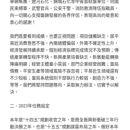
華錦集團、遼河石化、錦城石化等中省直駐盤單位，向國
民束縛軍、武警官兵、公安干警、消防救濟隊伍指戰員，
向一切關心支撐盤錦發展的各界伴侶，表現高尚的敬意和
衷心的感謝！
我們既要看到成績，也要正視問題：項目儲備缺乏，居平
易近消費意愿不強，內需總體偏弱，外需不確定性上升，
經濟發展持續承壓，個別經濟指標完成情況不及預期；傳
統產業轉型程序不快，新興產業培養缺乏，新舊動能轉換
陣痛明顯；經營主體量小質弱，部門企業經營困難；當局
債務、平安生產等領域風險不容忽視；平易近生領域還有
不少短板；當局系統個別干部執行力較弱、創造力不強，
等等。我們將堅持問題導向，采取無力辦法，切實予以解
決。
二、2025年任務設定
本年是“十四五”規劃收官之年，是周全振興新衝破三年行
動決勝之年，也是“十五五”規劃謀篇布局之年。做好本年