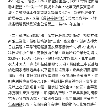
451.5億元、增長20.2%。助企紓困盡心極力。常態化開展
助企服務，“一對一”包保規上企業，做年夜做強實體經
濟，金融機構本外幣貸款余額增長4.7％，新登記經營主
體增長21.7%，企業活躍
包養網推薦
度位居全省前列，獲
批省穩增長獎勵資金全省第三、為2023年五倍。
（二）鏈群協同調結構，產業升級實現新衝破。持續推進
新型工業化，做好結構調整“三篇年夜文章”。創新支撐力
日益展現。華孚環境獲批國家級專精特新“小偉人”企業，
科技型中小企業、高新技術企業、雛鷹瞪羚企業分別增長
35.8%、10.6%、19%，引進各類人才超萬人、此中高層
次人才31人，完成科技結果轉化80項。精細化工中試基地
納進國家級制造業中試平臺重點培養庫，產業化項目達到
10個。全社會研發經費投進總量、強度均居全省第三，發
明專利授權量增長74.1%。傳統制造業量質齊升。實施億
元以上產業鏈項目39個，投進技改資金70.1億元，魯華泓
錦勝利生產異戊膠乳、填補國內空缺，華錦集團勝利研發
抗應力發白聚丙烯、打破國外壟斷，化工精細化率晉陞至
包養網站
45%，我市聯合年夜連申報的綠色石化集群勝利