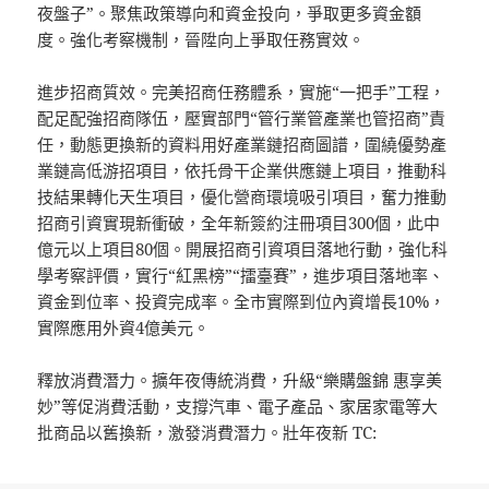
夜盤子”。聚焦政策導向和資金投向，爭取更多資金額
度。強化考察機制，晉陞向上爭取任務實效。
進步招商質效。完美招商任務體系，實施“一把手”工程，
配足配強招商隊伍，壓實部門“管行業管產業也管招商”責
任，動態更換新的資料用好產業鏈招商圖譜，圍繞優勢產
業鏈高低游招項目，依托骨干企業供應鏈上項目，推動科
技結果轉化天生項目，優化營商環境吸引項目，奮力推動
招商引資實現新衝破，全年新簽約注冊項目300個，此中
億元以上項目80個。開展招商引資項目落地行動，強化科
學考察評價，實行“紅黑榜”“擂臺賽”，進步項目落地率、
資金到位率、投資完成率。全市實際到位內資增長10%，
實際應用外資4億美元。
釋放消費潛力。擴年夜傳統消費，升級“樂購盤錦 惠享美
妙”等促消費活動，支撐汽車、電子產品、家居家電等大
批商品以舊換新，激發消費潛力。壯年夜新 TC: