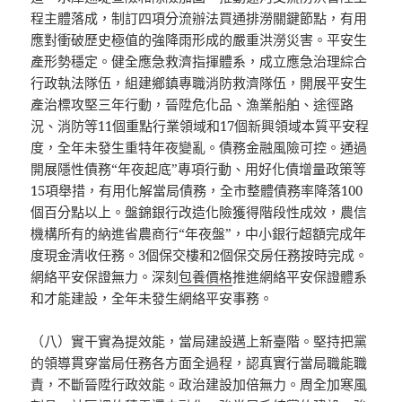
程主體落成，制訂四項分流辦法買通排澇關鍵節點，有用
應對衝破歷史極值的強降雨形成的嚴重洪澇災害。平安生
產形勢穩定。健全應急救濟指揮體系，成立應急治理綜合
行政執法隊伍，組建鄉鎮專職消防救濟隊伍，開展平安生
產治標攻堅三年行動，晉陞危化品、漁業船舶、途徑路
況、消防等11個重點行業領域和17個新興領域本質平安程
度，全年未發生重特年夜變亂。債務金融風險可控。通過
開展隱性債務“年夜起底”專項行動、用好化債增量政策等
15項舉措，有用化解當局債務，全市整體債務率降落100
個百分點以上。盤錦銀行改造化險獲得階段性成效，農信
機構所有的納進省農商行“年夜盤”，中小銀行超額完成年
度現金清收任務。3個保交樓和2個保交房任務按時完成。
網絡平安保證無力。深刻
包養價格
推進網絡平安保證體系
和才能建設，全年未發生網絡平安事務。
（八）實干實為提效能，當局建設邁上新臺階。堅持把黨
的領導貫穿當局任務各方面全過程，認真實行當局職能職
責，不斷晉陞行政效能。政治建設加倍無力。周全加寒風