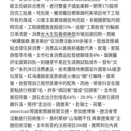
碳五低碳綜合應用、遼河雙臺子儲氣庫群一期等175個項
目完工投產。特別是，備受矚目標華錦阿美項目地下工程
所有的落成、32套主裝置陸續拔地而起，各關鍵節點均按
時完成，工程總體進度超過55%，這艘“工業航母”的輪廓
日漸清楚。消費
女大生包養俱樂部
市場加速回熱。開展
“樂購盤錦 惠享美妙”促消費活動300余場次，發放政策補
貼支撐住房消費，消費品以舊換新撬動汽車、家電、家裝
廚衛等市場，全市社會消費品批發總額增長4%，盤錦獲
評全國第四批一刻鐘便平易近生涯圈試點城市。發布“文
旅+”系列沐日消費產品，金帛灘陸地樂園晉升國家4A級游
玩景區，紅海灘國家風景廊道火爆出“圈”打瞌睡。醒來
後，她發現自己竟然是書中的配角，而她、榮登抖音全國
景點排行榜第7名，許多“頭回客”變成“回頭客”，全市搭
客招待量、游玩支出分別增長64％、29.9％。招商引資持
續升溫。堅持“走出往、請進來”，赴瑞士、荷蘭、
american等國家開展經貿交通，參加進博會、遼洽會等
活動進行招商推介，勝利舉辦“山海關不住 興業遼東灣”主
題招商活動，全年新簽約注冊項目260個，實際到位內資