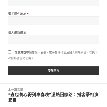
電子郵件地址
*
個人網站網址
在
瀏覽器
中儲存顯示名稱、電子郵件地址及個人網站網址，以供下
次發佈留言時使用。
文
上一篇文章
章
“查包養心得列車春晚”溫熱回家路：搭客爭相演
上
導
節目
一
覽
篇