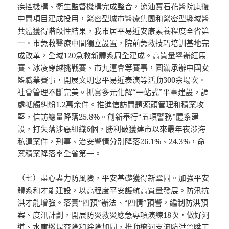
疾控機構、衛生監督機構完成整合，遼油寶石花醫院康復
中間項目建成投用，緊密型城市醫療集團和緊密型縣域醫
共體獲得階段性結果，我市居平易近安康素養程度全省第
一。市急救醫療中間獨立設置，院前急救技巧培訓基地完
成改革，全域120急救新體系周全建成。高質量舉辦紅馬
賽、冰凌穿越挑戰賽、市九運會等賽事，圓滿承辦中國女
籃職業賽事，開展文明惠平易近表演等活動300余場次。
社會管理不斷完美。抓實多元化解“一站式”平臺建設，調
處牴觸糾紛1.2萬余件。推進信訪問題源頭管理和積案攻
堅，信訪總量降落25.8%。創新奉行“五項警務”體系建
設，打失落涉惡組織6個，勝利破獲建市以來最年夜涉海
私運案件，刑事、治安警情分別降落26.1%、24.3%，命
案積案降落率全省第一。
（七）盡心盡力防風險，平安基礎獲得新鞏固。加強平安
體系和才能建設，以高程度平安護航高質量發展。防汛抗
洪才能增強。落實“四預”辦法、“四情”預警，編制防洪預
案、度汛計劃，開展防災救災應急專項演練18次，做好河
道、水庫巡堤查險和除險加固，推動遼河支流防洪晉陞工