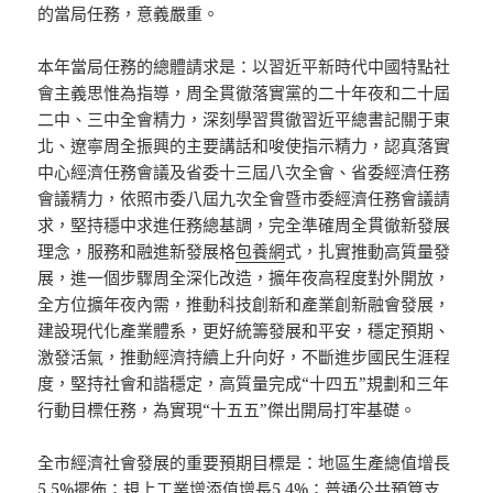
的當局任務，意義嚴重。
本年當局任務的總體請求是：以習近平新時代中國特點社
會主義思惟為指導，周全貫徹落實黨的二十年夜和二十屆
二中、三中全會精力，深刻學習貫徹習近平總書記關于東
北、遼寧周全振興的主要講話和唆使指示精力，認真落實
中心經濟任務會議及省委十三屆八次全會、省委經濟任務
會議精力，依照市委八屆九次全會暨市委經濟任務會議請
求，堅持穩中求進任務總基調，完全準確周全貫徹新發展
理念，服務和融進新發展格
包養網
式，扎實推動高質量發
展，進一個步驟周全深化改造，擴年夜高程度對外開放，
全方位擴年夜內需，推動科技創新和產業創新融會發展，
建設現代化產業體系，更好統籌發展和平安，穩定預期、
激發活氣，推動經濟持續上升向好，不斷進步國民生涯程
度，堅持社會和諧穩定，高質量完成“十四五”規劃和三年
行動目標任務，為實現“十五五”傑出開局打牢基礎。
全市經濟社會發展的重要預期目標是：地區生產總值增長
5.5%擺佈；規上工業增添值增長5.4%；普通公共預算支