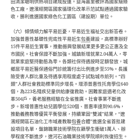
田清潔聰明供熱項目建成投運。益海嘉里被評為國家級綠
色工廠，遼濱經開區國家循環化改革示范試點通過國家驗
收，勝利進選國家綠色化工園區（建設期）單位。
（六）傾情傾力解平易近憂，平易近生福祉交出新答卷。
加強普惠性基礎性兜底性平易近生
包養
建設，高標準辦好
15件平易近生實事，推動振興發展結果更多更公正惠及全
市國民。社會保證不斷加強。城鎮新增就業2.04萬人，零
就業家庭堅持動態為零。各類社保待遇按時足額發放，城
鄉居平易近醫保通俗門診統籌付出比例進步至55%。長護
險受害人群比重及待遇享用程度處于試點城市前列。“四
類”人群社會救助標準同步增長。增添普惠性托育學位640
個，為223名殘疾兒童供給康復救助。困難家庭適老化改
革504戶，養老服務經驗在全省推廣。社會事業不斷進
步。新增普惠性幼兒園學位520個、普惠率達到90.6%，
推動義務教導優質平衡發展，持續鞏固“雙減”結果，“遼
濱經開區石油化工市域產教聯
包養
合體”進選全省首批建
設項目名單，盤錦職業技術學院在籍學生衝破1萬人、辦
學程度不斷進步，遼河石油職業技術學院順利恢復招生。