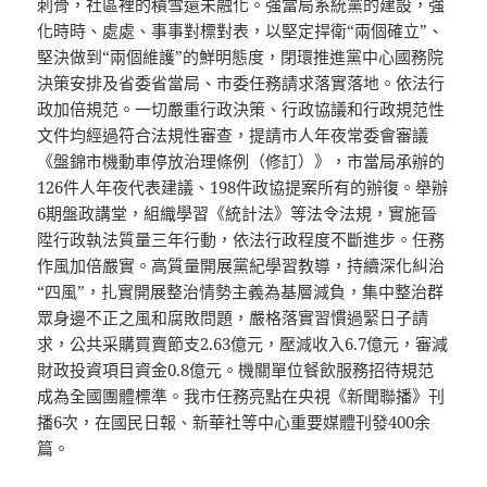
刺骨，社區裡的積雪還未融化。強當局系統黨的建設，強
化時時、處處、事事對標對表，以堅定捍衛“兩個確立”、
堅決做到“兩個維護”的鮮明態度，閉環推進黨中心國務院
決策安排及省委省當局、市委任務請求落實落地。依法行
政加倍規范。一切嚴重行政決策、行政協議和行政規范性
文件均經過符合法規性審查，提請市人年夜常委會審議
《盤錦市機動車停放治理條例（修訂）》，市當局承辦的
126件人年夜代表建議、198件政協提案所有的辦復。舉辦
6期盤政講堂，組織學習《統計法》等法令法規，實施晉
陞行政執法質量三年行動，依法行政程度不斷進步。任務
作風加倍嚴實。高質量開展黨紀學習教導，持續深化糾治
“四風”，扎實開展整治情勢主義為基層減負，集中整治群
眾身邊不正之風和腐敗問題，嚴格落實習慣過緊日子請
求，公共采購買賣節支2.63億元，壓減收入6.7億元，審減
財政投資項目資金0.8億元。機關單位餐飲服務招待規范
成為全國團體標準。我市任務亮點在央視《新聞聯播》刊
播6次，在國民日報、新華社等中心重要媒體刊發400余
篇。