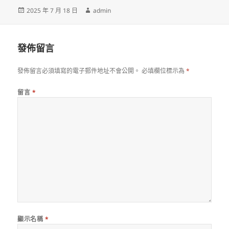
發
作
2025 年 7 月 18 日
admin
佈
者
日
期:
發佈留言
發佈留言必須填寫的電子郵件地址不會公開。
必填欄位標示為
*
留言
*
顯示名稱
*