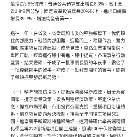
值增長3.5%擺佈；普通公共預算支出增長8.3%、高于全
省2.8個百分點；固定資產投資增長20%以上、進出口總額
增長39.7%，增速均全省第一。
過往一年，在省委、省當局和市委的堅強領導下，我們頂
住內部壓力、戰勝內部困難，迎難而上、積極作為，奮力
推動嚴重項目加速建設、成勢見效，重點企業重組掛牌、
重回正軌，經濟運行穩中有進、穩中提質，各項事業行動
堅實、結果豐碩，干成了一批事關長遠的年夜事，霸佔了
一批復雜辣手的難事，辦成了一批群眾關切的實事，開創
了盤錦振興發展新局勢。
（一）精準施策穩增長，提振經濟獲得新成效。周全落實
國家一攬子增量政策、省系列穩經濟政策，堅定企業信
念，提振市場預期。有用投資夯實支撐。重構項目治理體
系，樹立項目問題解決機制，推動全年開復工項目502
個，遼寧襄平新資料特種聚烯烴、遼河綜研化學高端精細
化學品等272個新建項目開工建設，遼濱500千伏輸變電工
程、金發生物基一期等230個續建項目加速實施，伊科思