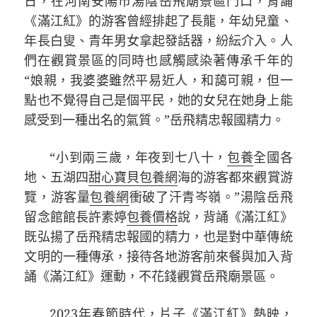
日，在河南安陽市湯陰岳飛廟景區門口，背誦
《滿江紅》的游客曾經排起了長龍，年幼兒童、
年長白叟、青年男女拿起發話器，紛紜介入。人
們在觀賞景區的同時也感觸感染著傳承千年的
“娘親，我婆婆雖然平易近人，和藹可親，但一
點也不覺得自己是個平民，她的女兒在她身上能
感受到一種出名的氣質。”岳飛精忠報國精力。
“小到兩三歲，年夜到七八十，
包養
全國各
地、五湖四
甜心寶貝包養網
海的游客都來觀賞游
覽，游客量
包養網
衝破了汗青岑嶺。”湯陰岳飛
留念館館長許素婷
包養價格
說，背誦《滿江紅》
既弘揚了岳飛精忠報國的精力，也是對中華傳統
文明的一種傳承，接待各地游客前來餐與加入背
誦《滿江紅》運動，不花錢觀賞岳飛廟景區。
2023年春節時代，片子《滿江紅》熱映，