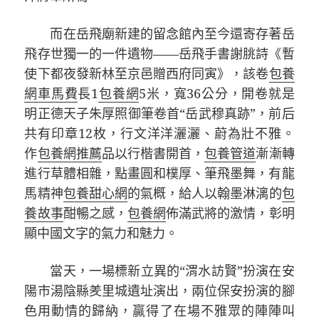
而在岳飛廟新建的留念館內至今還寄存著岳
飛存世獨一的一件遺物——岳飛手書謝朓詩《暫
使下都夜發新林至京邑贈西府同寅》，該卷
包養
網車馬費
長1
包養網
5米，寬36公分，開卷就是
明正德天子朱厚照御筆卷首“岳武穆真跡”，前后
共有印章12枚，行文洋洋灑灑、蔚為壯不雅。
作
包養網推薦
品以行楷書開首，
包養管道
漸漸轉
進行草體相雜，點畫圓和樸厚、筆飛墨舞，有龍
馬精神
包養甜心網
的氣概，給人以翰墨淋漓的
包
養故事
酣暢之感，
包養網
佈滿武將的激情，彰明
顯中國文字的氣力和魅力。
當天，一場標新立異的“渭水訪賢”扮演在安
陽市湯陰縣羑里城遺址演出，兩位保安扮演的腳
色用動情的歸納，贏得了在場不雅眾的陣陣叫