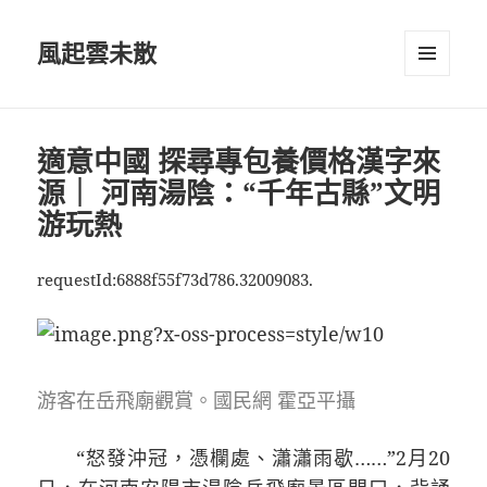
風起雲未散
選單及
小工具
適意中國 探尋專包養價格漢字來
源｜ 河南湯陰：“千年古縣”文明
游玩熱
requestId:6888f55f73d786.32009083.
游客在岳飛廟觀賞。國民網 霍亞平攝
“怒發沖冠，憑欄處、瀟瀟雨歇……”2月20