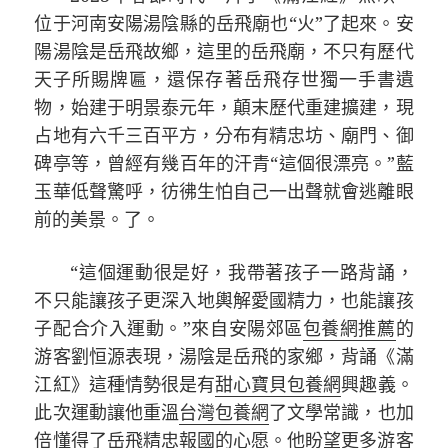
位于河南安陽湯陰縣的岳飛廟也“火”了起來。安
陽湯陰是岳飛故鄉，這里的岳飛廟，不只有歷代
天子所賜牌匾，還保存著岳飛存世獨一手書遺
物，始建于明景泰元年，顛末歷代重建擴建，現
占地有六千三百平方，分布有精忠坊、廟門、御
碑亭等，曾經有幾百年的汗青“這個很漂亮。”藍
玉華低聲驚呼，彷彿生怕自己一出聲就會逃離眼
前的美景。了。
“這個運動很是好，我帶著孩子一路背誦，
不只能讓孩子更深入地輿解愛國精力，也能讓孩
子配合介入運動。”來自安陽郊區
包養網推薦
的
游客劉恒源表現，湯陰是岳飛的家鄉，背誦《滿
江紅》這種情勢很是有
甜心寶貝包養網
興趣義。
此次運動讓他重溫
台灣包養網
了文學常識，也加
倍懂得了岳飛精忠報國的心愿。他盼望更多游客