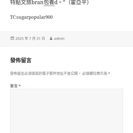
特點文旅bran
包養
d。”（霍亞平）
TC:sugarpopular900
發
作
2025 年 7 月 31 日
admin
佈
者
日
期:
發佈留言
發佈留言必須填寫的電子郵件地址不會公開。
必填欄位標示為
*
留言
*