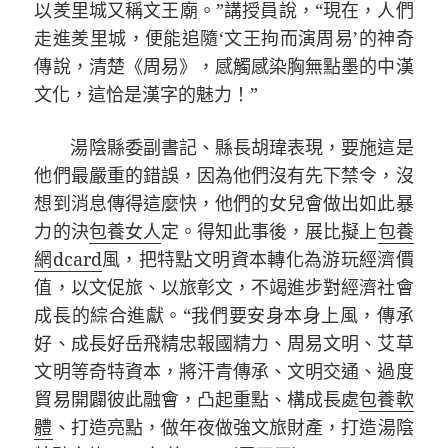
以羑里城又稱文王廟。”講授員說，“現在，人們
走進羑里城，便能追隨‘文王拘而演周易’的神奇
傳說，清楚《周易》，感觸感染胸無點墨的中漢
文化，這恰是漢字的魅力！”
湯陰縣委副書記、縣長胡瑋表現，要施這是
他們最嚴重的錯誤，因為他們沒有先下禁令，沒
想到消息傳得這麼快，他們的女兒會做出如此暴
力的決
包養女人
定。得知此事後，展比擬上
包養
網dcard
風，把特點文明資本轉化為游玩經濟價
值，以文促旅、以旅彰文，不竭進步對經濟社會
成長的綜合進獻。“我們要安身本身上風，傳承
好、成長好岳飛精忠報國精力、周易文明、艾草
文明等奇特資本，將汗青傳承、文明交通、過度
貿易開闢彼此融會，凸起重點、構成長處
包養軟
體
、打造亮點，做年夜做強文旅財產，打造湯陰