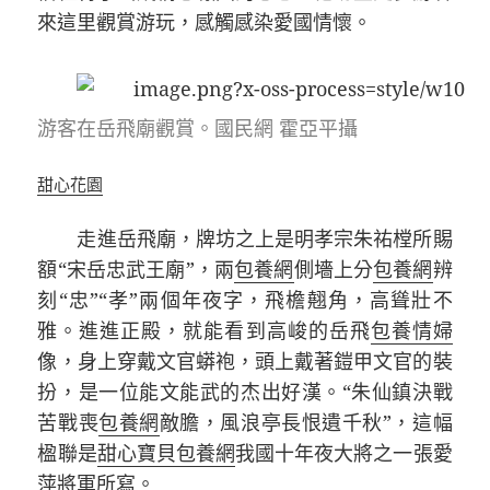
來這里觀賞游玩，感觸感染愛國情懷。
游客在岳飛廟觀賞。國民網 霍亞平攝
甜心花園
走進岳飛廟，牌坊之上是明孝宗朱祐樘所賜
額“宋岳忠武王廟”，兩
包養網
側墻上分
包養網
辨
刻“忠”“孝”兩個年夜字，飛檐翹角，高聳壯不
雅。進進正殿，就能看到高峻的岳飛
包養情婦
像，身上穿戴文官蟒袍，頭上戴著鎧甲文官的裝
扮，是一位能文能武的杰出好漢。“朱仙鎮決戰
苦戰喪
包養網
敵膽，風浪亭長恨遺千秋”，這幅
楹聯是
甜心寶貝包養網
我國十年夜大將之一張愛
萍將軍所寫。