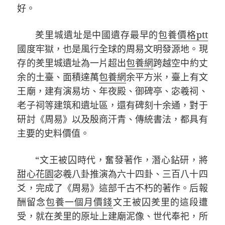
好。
羑里城遺址是中國遺存最早的
包養價格ptt
國度牢獄，也是風行全球的周易文明發源地。現
存的羑里城遺址為一片超出
包養網
跨越空中約丈
余的土臺、面積達萬
包養網
余平方米，臺上有文
王廟，建有演易坊、年夜殿、御碑亭、宓羲祠、
老子祠等建筑和遺址區，還有碑刻十余通，對于
研討《周易》以及殷商汗青、傳統書法，都具有
主要的史料價值。
“文王被囚時代，奮發著作，潛心鉆研，將
甜心花園
宓羲八卦推演為六十四卦、三百八十四
爻，完成了《周易》這部千古不朽的著作。后報
酬留念
包養一個月價錢
文王被囚羑里的這段遭
受，就在羑里的原址上建廟泥像、世代奉祀，所