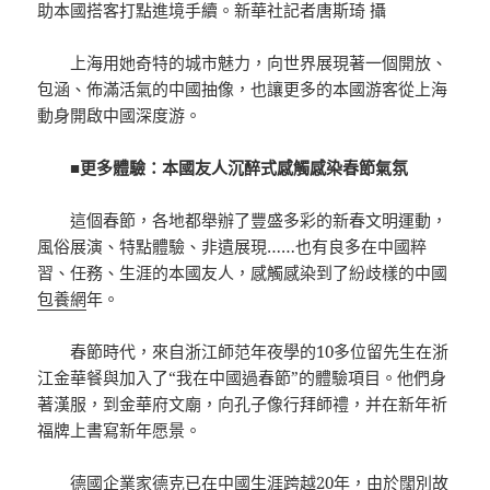
助本國搭客打點進境手續。新華社記者唐斯琦 攝
上海用她奇特的城市魅力，向世界展現著一個開放、
包涵、佈滿活氣的中國抽像，也讓更多的本國游客從上海
動身開啟中國深度游。
■更多體驗：本國友人沉醉式感觸感染春節氣氛
這個春節，各地都舉辦了豐盛多彩的新春文明運動，
風俗展演、特點體驗、非遺展現……也有良多在中國粹
習、任務、生涯的本國友人，感觸感染到了紛歧樣的中國
包養網
年。
春節時代，來自浙江師范年夜學的10多位留先生在浙
江金華餐與加入了“我在中國過春節”的體驗項目。他們身
著漢服，到金華府文廟，向孔子像行拜師禮，并在新年祈
福牌上書寫新年愿景。
德國企業家德克已在中國生涯跨越20年，由於闊別故