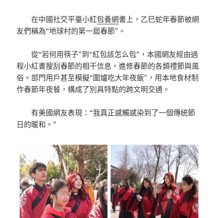
在中國社交平臺小紅
包養網
書上，乙巳蛇年春節被網
友們稱為“地球村的第一屆春節”。
從“若何用筷子”到“紅包該怎么包”，本國網友經由過
程小紅書搜刮春節的相干信息，進修春節的各類禮節與風
俗。部門用戶甚至模擬“圍爐吃大年夜飯”，用本地食材制
作春節年夜餐，構成了別具特點的跨文明交通。
有美國網友表現：“我真正感觸感染到了一個傳統節
日的暖和。”