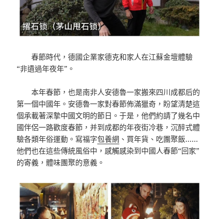
春節時代，德國企業家德克和家人在江蘇金壇體驗
“非遺過年夜年”。
本年春節，也是南非人安德魯一家搬來四川成都后的
第一個中國年。安德魯一家對春節佈滿獵奇，盼望清楚這
個承載著深摯中國文明的節日。于是，他們約請了幾名中
國伴侶一路歡度春節，并到成都的年夜街冷巷，沉醉式體
驗各類年俗運動。寫福字
包養網
、買年貨、吃團聚飯……
他們也在這些傳統風俗中，感觸感染到中國人春節“回家”
的寄義，體味團聚的意義。