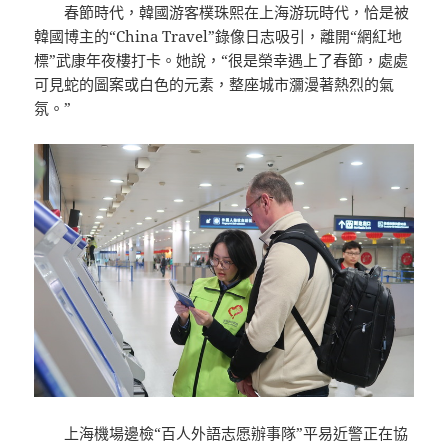
春節時代，韓國游客樸珠熙在上海游玩時代，恰是被
韓國博主的“China Travel”錄像日志吸引，離開“網紅地
標”武康年夜樓打卡。她說，“很是榮幸遇上了春節，處處
可見蛇的圖案或白色的元素，整座城市瀰漫著熱烈的氣
氛。”
上海機場邊檢“百人外語志愿辦事隊”平易近警正在協