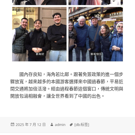
國內存良知，海角若比鄰。跟著免簽政策的進一個步
驟放寬，越來越多的本國游客選擇來中國過春節，平易近
間交通將加倍活潑。經由過程春節這個窗口，傳統文明與
開放包涵相融會，讓全世界看到了中國的出色。
發
作
標
2025 年 7 月 12 日
admin
[db:标签]
佈
者
籤