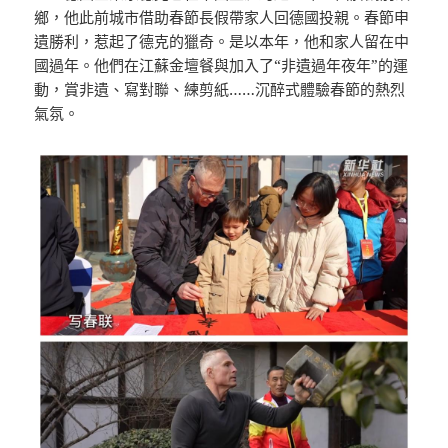
鄉，他此前城市借助春節長假帶家人回德國投親。春節申
遺勝利，惹起了德克的獵奇。是以本年，他和家人留在中
國過年。他們在江蘇金壇餐與加入了“非遺過年夜年”的運
動，賞非遺、寫對聯、練剪紙……沉醉式體驗春節的熱烈
氣氛。