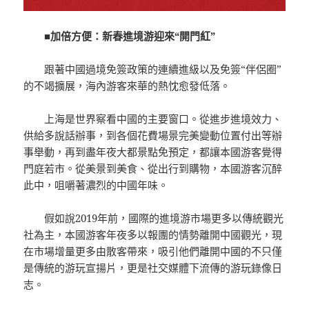
■加倍方便：新春進境游迎來“開門紅”
跟著中國過境免簽政策的連續進級以及免簽“伴侶圈”
的不竭擴展，海內游客來華的熱忱愈發低落。
上海是世界察看中國的主要窗口。從進步進境效力、
供給多說話辦事，到各個花費場景完美變動位置付出等辦
事舉動，再到盡年夜大都景點免預定，都讓本國游客覺得
門庭若市。從美景到美食、從出行到購物，本國游客沉醉
此中，咀嚼著濃烈的中國年味。
假如說2019年前，國際的進境游市場更多以傳統觀光
社為主，本國游客年夜多以報團的情勢離開中國觀光，現
在市場增量更多由散客帶來，吸引他們離開中國的不只僅
是傳統的游玩宣揚片，更是社交媒體下流傳的游玩錄像日
志。