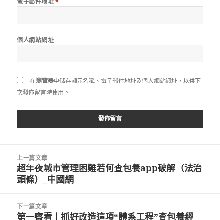
電子郵件地址
*
個人網站網址
在
瀏覽器
中儲存顯示名稱、電子郵件地址及個人網站網址，以供下
次發佈留言時使用。
文
上一篇文章
章
超年夜城市管理困難若何查包養app破解（法治
上
導
頭條）_中國網
一
覽
篇
文
下一篇文章
章:
第一察看丨抓好改造這項“體系工程”查包養經
下