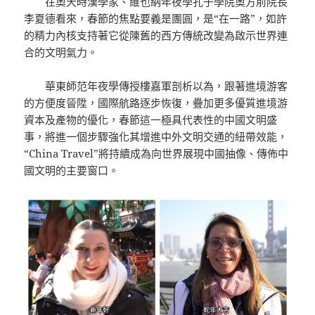
在奧天時漢學家、維也納年夜學孔子學院奧方前院長
李夏德看來，春節的焦點要義是團圓，是“在一路”，如許
的精力內核支持著它從陳舊的西方傳統改變為啟示世界連
合的文明氣力。
華東師范年夜學傳授樓嘉軍剖析以為，跟著進境游客
的方便度晉陞，國際航路逐步恢復，疊加更多優質進境游
資本及產物的優化，春節這一極具代表性的中國文明盛
事，將進一個步驟強化其增進中外文明交通的紐帶效能，
“China Travel”將持續成為向世界展現中國抽像、傳佈中
國文明的主要窗口。