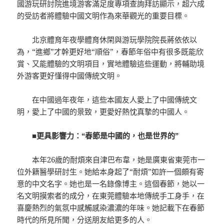
國游玩研討院進境游客滿足度專項查詢拜訪顯示，超六成
的受訪者將體驗中國文明作為來華觀光的重要目標。
北京體育年夜學體育休閑與游玩學院院長蔣依依以
為，“進鄉”才幹更好地“順俗”，春節年俗中有很多既能欣
賞、又能體驗的文明項目，實地體驗這些運動，將輔助境
外游客更好懂得中國傳統文明。
在中國過年夜年，這些本國友人愛上了中國傳統文
明，愛上了中國的景致，更愛好熱忱真摯的中國人。
■更具影響力：“春節是中國的，也是世界的”
本年26歲的耐煩來自津巴布韋，她是廣東省東莞市一
位外籍醫學研討生。她給本身起了“耐煩”如許一個頗有寄
意的中文名字。她也是一名錄像博主。這個春節，她以一
名文明摸索者的成分，在東莞體驗本地傳統手工身手，在
喜慶熱烈的氣氛中感觸感染濃濃的年味。她記載下在春節
時代的所見所聞，分送朋友給更多的人。