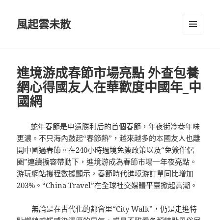
風起雲未散
選單及
小工具
進境游成春節市場亮點 外查包養
網心得國友人在華歡度中國年_中
國網
蛇年春節是申遺勝利后的首個春節，年夜街冷巷年味
更濃。不只海內鼓起“春節熱”，越來越多的本國友人也離
開中國過春節。在240小時過境免簽政策以及“免簽伴侶
圈”連續擴容帶動下，進境游成為春節市場一年夜亮點。
游玩網站攜程數據顯示，春節時代進境游訂單同比增加
203%。“China Travel”在全球社交媒體平臺掀起高潮。
無論是在古代化的都會里“City Walk”，仍是走進特