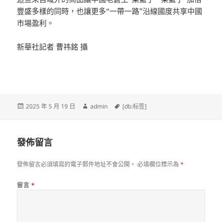
豐盛多樣的同時，也讓更多“一帶一路”沿線國度共享中國
市場盈利。
新華社記者 曹祎銘 攝
發
作
標
2025 年 5 月 19 日
admin
[db:标签]
佈
者
籤
日
期:
發佈留言
發佈留言必須填寫的電子郵件地址不會公開。
必填欄位標示為
*
留言
*