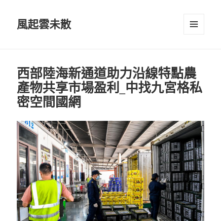
風起雲未散
選單及
小工具
西部陸海新通道助力沿線特點農
產物共享市場盈利_中找九宮格私
密空間國網