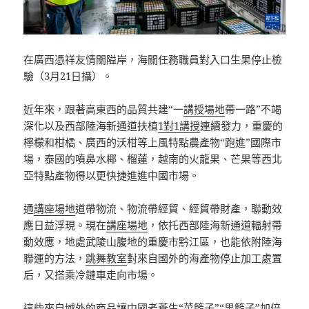
在廣西憑祥友情關隘岸，海關任務職員對入口生果停止檢
驗（3月21日攝）。
近年來，跟著高東西的品質共建“一
講授場地
帶一路”不竭
深化以及西部陸海新通道扶植
1對1講授
連續發力，重慶的
檸檬和柑橘、廣西的沃柑等上風特點農產物“跑進”國際市
場，泰國的噴鼻水椰、榴蓮，越南的火龍果、芒果等西北
亞特點產物得以更快捷進進中國市場。
通
講座場地
道帶物流、物流帶經貿、經貿帶財產，聯動效
應日益浮現。現在
講座場地
，依托西部陸海新通道輻射帶
動效應，地處武陵山腹地的重慶市黔江區，也能依附陸海
聯運的方法，
跳舞教室
對來自國外的海產物停止加工處置
后，又搭乘冷鏈車走向市場。
這些來自域外的商品讓中國老蒼生“菜籃子”“果籃子”加倍