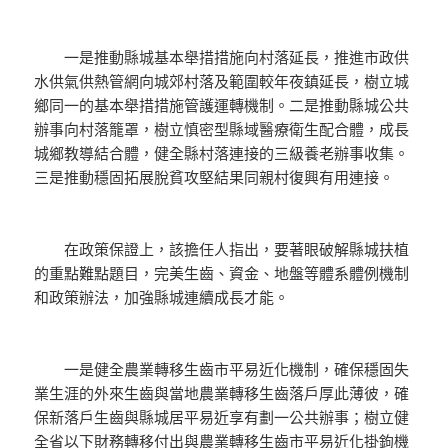
一是推動縣城基本舉措措施向村落延長，推進市政供
水供氣供熱管網向城郊村落及範圍較年夜鎮延長，樹立城
鄉同一的基本舉措措施管護運轉機制。二是推動縣城公共
辦事向村落籠罩，樹立慎密型縣域醫療衛生配合體，成長
城鄉教導結合體，健全縣村落連接的三級養老辦事收集。
三是推動穩固拓展脫貧攻堅結果同親村復興有用連接。
在政策保證上，該擔任人指出，要著眼破解縣城扶植
的重點難點題目，完美生齒、資金、地盤等體系體例機制
和政策辦法，加強縣城連續成長才能。
一是健全農業轉移生齒市平易近化機制，確保穩固失
業生涯的外來生齒與當地農業轉移生齒落戶厚此薄彼，確
保新落戶生齒與縣城居平易近享有劃一公共辦事；樹立健
全省以下財務轉移付出與農業轉移生齒市平易近化掛鉤機