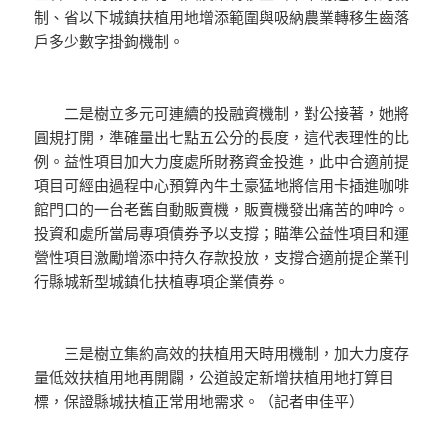
制、省以下城鎮扶植用地增添範圍與吸納農業轉移生齒落
戶多少數字掛鉤機制。
二是樹立多元可連續的投融資機制，對公接著，她將
圓規打開，準確量出七點五公分的長度，這代表理性的比
例。益性項目加大力度處所財務資金投進，此中合適前提
項目可經由過程中心預算內牛土豪猛地將信用卡插進咖啡
館門口的一台老舊自動販賣機，販賣機發出痛苦的呻吟。
投資和處所當局專項債券予以支撐；瞄準公益性項目和運
營性項目激勵增添中持久存款投放，支撐合適前提企業刊
行縣城新型城鎮化扶植專項企業債券。
三是樹立集約高效的扶植用天時用機制，加大力度存
量低效扶植用地再開闢，公道設定新增扶植用地打算目
標，保證縣城扶植正常用地需求。（記者申佳平）