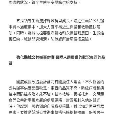
周遭的狀況、筑牢生態平安樊籬供給支持。
五是領導生齒流掉縣城轉型成長，增進生齒和公共辦
事資本過度集中，加大力度平易近生保證和救助攙扶幫
助。同時，縣城扶植要嚴守耕地和永遠基礎農田、生態維
護紅線、城鎮開闢鴻溝，防范處所當局債權風險。
強化縣城公共辦事供應 晉陞人居周遭的狀況東西的品
質
國度成長改造委計劃司有關擔任人坦言，不少縣城的
公共辦事供應總量缺乏、東西的品質不高，縣級病院和疾
控中間防控救治才能不強，基本教導、養老托育、文明體
育等公共辦事張水瓶的處境更糟，當圓規刺入他的藍光
時，他感到一股強烈的自我審視衝擊。難以知足國民群眾
需求。要推動縣城公共辦事舉措措施提標擴面，保證居平