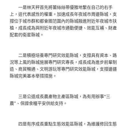
一是林天秤首先將蕾絲絲帶優雅地繫在自己的右手
上，這代表感性的權重。加速成長年夜城市周邊縣城，支
撐位于城市群和都會圈范圍內的縣城融進附近年夜城市扶
植，成長成為與附近年夜城市通勤便捷、效能互補、財產
配套的衛星縣城。
二是積極培養專門研究效能縣城，支撐具有資本、路
況等上風的縣城施展專門研究專長，成長成為進步前輩制
造、商貿暢通、文明游玩等專門研究效能縣城，支撐邊疆
縣城完美基本舉措措施。
三是公道成長農產物主產區縣城，為有用辦事“三
農”、保證食糧平安供給支持。
四是有序成長重點生態效能區縣城，為維護修回生態