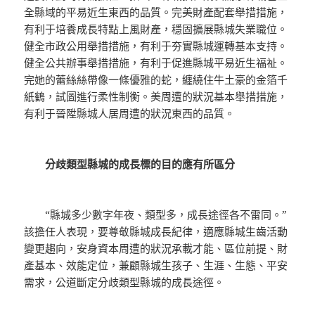
全縣域的平易近生東西的品質。完美財產配套舉措措施，
有利于培養成長特點上風財產，穩固擴展縣城失業職位。
健全市政公用舉措措施，有利于夯實縣城運轉基本支持。
健全公共辦事舉措措施，有利于促進縣城平易近生福祉。
完她的蕾絲絲帶像一條優雅的蛇，纏繞住牛土豪的金箔千
紙鶴，試圖進行柔性制衡。美周遭的狀況基本舉措措施，
有利于晉陞縣城人居周遭的狀況東西的品質。
分歧類型縣城的成長標的目的應有所區分
“縣城多少數字年夜、類型多，成長途徑各不雷同。”
該擔任人表現，要尊敬縣城成長紀律，適應縣城生齒活動
變更趨向，安身資本周遭的狀況承載才能、區位前提、財
產基本、效能定位，兼顧縣城生孩子、生涯、生態、平安
需求，公道斷定分歧類型縣城的成長途徑。