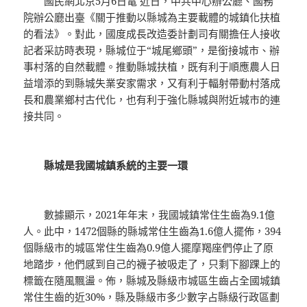
國民網北京5月6日電 近日，中共中心辦公廳、國務
院辦公廳出臺《關于推動以縣城為主要載體的城鎮化扶植
的看法》。對此，國度成長改造委計劃司有關擔任人接收
記者采訪時表現，縣城位于“城尾鄉頭”，是銜接城市、辦
事村落的自然載體。推動縣城扶植，既有利于順應農人日
益增添的到縣城失業安家需求，又有利于輻射帶動村落成
長和農業鄉村古代化，也有利于強化縣城與附近城市的連
接共同。
縣城是我國城鎮系統的主要一環
數據顯示，2021年年末，我國城鎮常住生齒為9.1億
人。此中，1472個縣的縣城常住生齒為1.6億人擺佈，394
個縣級市的城區常住生齒為0.9億人擺摩羯座們停止了原
地踏步，他們感到自己的襪子被吸走了，只剩下腳踝上的
標籤在隨風飄盪。佈，縣城及縣級市城區生齒占全國城鎮
常住生齒的近30%，縣及縣級市多少數字占縣級行政區劃