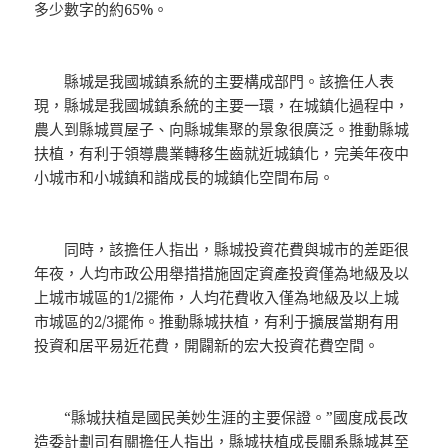
多少數字的約65%。
縣城是我國城鎮系統的主要構成部門。該擔任人表
現，縣城是我國城鎮系統的主要一環，在城鎮化過程中，
農人到縣城買屋子、向縣城集聚的景象很廣泛。推動縣城
扶植，有利于領導農業轉移生齒就近城鎮化，完美年夜中
小城市和小城鎮和諧成長的城鎮化空間布局。
同時，該擔任人指出，縣城投資花費與城市的差距很
年夜，人均市政公用舉措措施固定資產投資僅為地級及以
上城市城區的1/2擺佈，人均花費收入僅為地級及以上城
市城區的2/3擺佈。推動縣城扶植，有利于擴展當期有用
投資和居平易近花費，開闢新的宏大投資花費空間。
“縣城扶植是國民美妙生涯的主要保證。”國度成長改
造委計劃司有關擔任人指出，縣城扶植成長關系縣城甚至