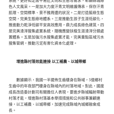
系統，更好知足居平易近文明和生態等需求，彰顯縣城綠
色人文風采。一是加大力度汗青文明維護傳承，保存汗青
肌理、空間標準、景不雅周遭的狀況。二是打造藍綠生態
空間，完美生態綠地體系。三是推動生孩子生涯低碳化，
推進動力乾淨低碳平安高效應用，鼎力成長綠色建筑。四
是完美渣滓搜集處置系統，隨機應變扶植生涯渣滓分類處
置體系。五是加強污水搜集處置才能，完美重點區域污水
搜集管網，推動污泥有害化資本化處理。
增進縣村落效能連接 以工補農、以城帶鄉
數據顯示，我國一半擺佈生齒棲身在縣域，5億鄉村
生齒中的年夜部門棲身在縣域內的村落地域。對此，國度
成長改造委計劃司有關擔任人表現，要進步縣城輻射帶動
村落才能，增進縣村落基本舉措措施和公共辦事兼顧連
接，以工補農、以城帶鄉，加速完成縣域內城鄉融會成
長。