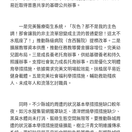
易近取得普惠共享的基礎公共辦事。
一是完美醫療衛生系統，「灰色？那不是我的主色
調！那會讓我的非主流單戀變成主流的普通愛戀！這太不
水瓶座了！」推動縣級病院（含西醫院）提標改革。二是
擴展教導資本供應，推動任務教導黌舍擴容增位，完美幼
兒園布局。三是成長養老托育辦事，供給基礎養老和持久
照護辦事，支撐社會氣力成長托育辦事。四是優化文明體
育舉措措施，依據需求完美文明場館效能，扶植居平易近
健身載體。五是完美社會福利舉措措施，輔助救助殘疾
人、未成年人和流落乞討職員。
同時，不少縣城的周遭的狀況基本舉措措施缺口較年
夜，如污水搜集管網籠罩缺乏、渣滓燃燒舉措措施缺少、
黑臭水體尚未打消、藍綠生態空間無限等。要推動縣城周
遭的狀況基本舉措措施提級擴能，樹立汗青文明維護傳承