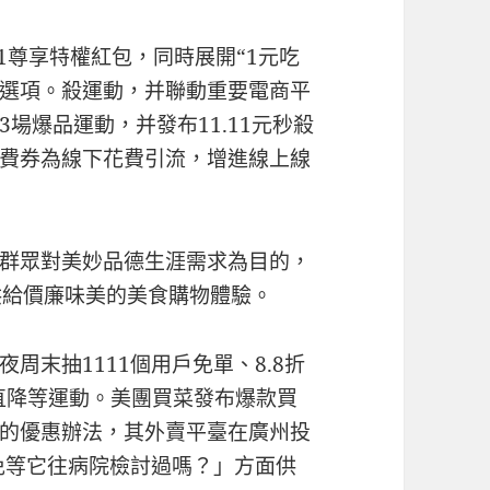
1尊享特權紅包，同時展開“1元吃
擇A選項。殺運動，并聯動重要電商平
場爆品運動，并發布11.11元秒殺
費券為線下花費引流，增進線上線
群眾對美妙品德生涯需求為目的，
供給價廉味美的美食購物體驗。
周末抽1111個用戶免單、8.8折
直降等運動。美團買菜發布爆款買
的優惠辦法，其外賣平臺在廣州投
減免等它往病院檢討過嗎？」方面供