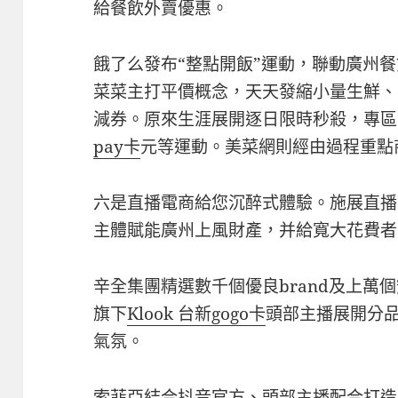
給餐飲外賣優惠。
餓了么發布“整點開飯”運動，聯動廣州
菜菜主打平價概念，天天發縮小量生鮮、
減券。原來生涯展開逐日限時秒殺，專區滿
pay卡
元等運動。美菜網則經由過程重點
六是直播電商給您沉醉式體驗。施展直播
主體賦能廣州上風財產，并給寬大花費者
辛全集團精選數千個優良brand及上萬
旗下
Klook 台新gogo卡
頭部主播展開分
氣氛。
索菲亞結合抖音官方、頭部主播配合打造