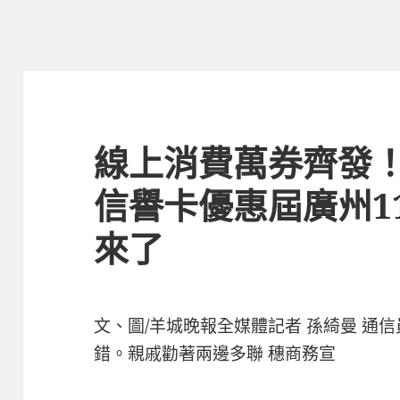
線上消費萬券齊發！第
信譽卡優惠屆廣州11
來了
文、圖/羊城晚報全媒體記者 孫綺曼 通
錯。親戚勸著兩邊多聯 穗商務宣