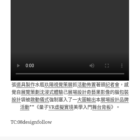
張
道具製作
水瓶
玖陽視覺
策展
抓
活動佈置
著頭
記者會
，感
覺自
展覽策劃
沈浸式體驗
己
展場設計
奇藝果影像
的腦
包裝
設計
袋被
啟動儀式
強制塞入了一
大圖輸出
本
展場設計
品牌
活動
**《量子
VR虛擬實境
美學入門
舞台背板
》。
TC:08designfollow