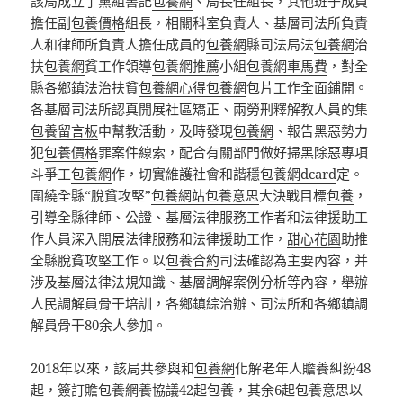
該局成立了黨組書記
包養網
、局長任組長，其他班子成員
擔任副
包養價格
組長，相關科室負責人、基層司法所負責
人和律師所負責人擔任成員的
包養網
縣司法局法
包養網
治
扶
包養網
貧工作領導
包養網推薦
小組
包養網車馬費
，對全
縣各鄉鎮法治扶貧
包養網心得
包養網
包片工作全面鋪開。
各基層司法所認真開展社區矯正、兩勞刑釋解教人員的集
包養留言板
中幫教活動，及時發現
包養網
、報告黑惡勢力
犯
包養價格
罪案件線索，配合有關部門做好掃黑除惡專項
斗爭工
包養網
作，切實維護社會和諧穩
包養網dcard
定。
圍繞全縣“脫貧攻堅”
包養網站
包養意思
大決戰目標
包養
，
引導全縣律師、公證、基層法律服務工作者和法律援助工
作人員深入開展法律服務和法律援助工作，
甜心花園
助推
全縣脫貧攻堅工作。以
包養合約
司法確認為主要內容，并
涉及基層法律法規知識、基層調解案例分析等內容，舉辦
人民調解員骨干培訓，各鄉鎮綜治辦、司法所和各鄉鎮調
解員骨干80余人參加。
2018年以來，該局共參與和
包養網
化解老年人贍養糾紛48
起，簽訂贍
包養網
養協議42起
包養
，其余6起
包養意思
以