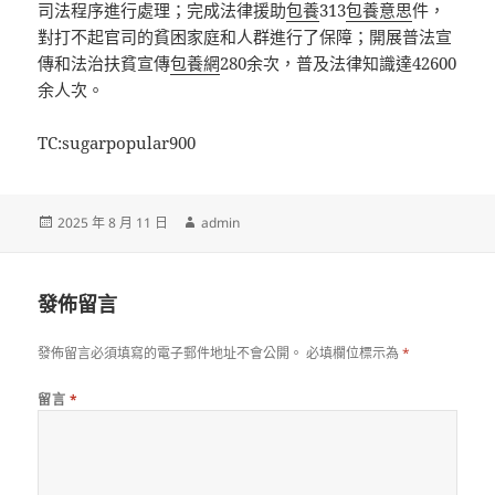
司法程序進行處理；完成法律援助
包養
313
包養意思
件，
對打不起官司的貧困家庭和人群進行了保障；開展普法宣
傳和法治扶貧宣傳
包養網
280余次，普及法律知識達42600
余人次。
TC:sugarpopular900
發
作
2025 年 8 月 11 日
admin
佈
者
日
期:
發佈留言
發佈留言必須填寫的電子郵件地址不會公開。
必填欄位標示為
*
留言
*