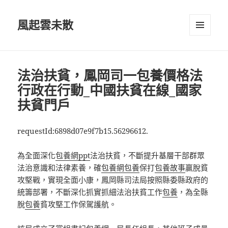
風起雲未散
選單及
小工具
法治扶貧，鳳岡司一包養價格法
行政在行動_中國扶貧在線_國家
扶貧門戶
requestId:6898d07e9f7b15.56296612.
為全面深化
包養網ppt
法治扶貧，不斷提升基層干部群眾
法治意識和法律素養，確
包養網
包養
保打
包養故事
贏脫貧
攻堅戰，實現全面小康，鳳岡縣司法局按照縣委縣政府的
統籌部署，不斷深化抓實抓細法治扶貧工作
包養
，為全縣
脫
包養
貧攻堅工作保駕護航。