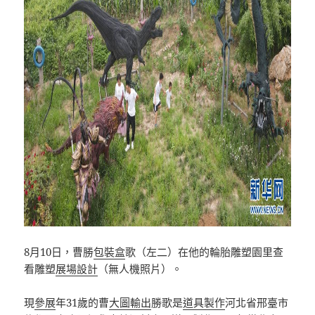
8月10日，曹勝
包裝盒
歌（左二）在他的輪胎雕塑園里查
看雕塑
展場設計
（無人機照片）。
現
參展
年31歲的曹
大圖輸出
勝歌是
道具製作
河北省邢臺市