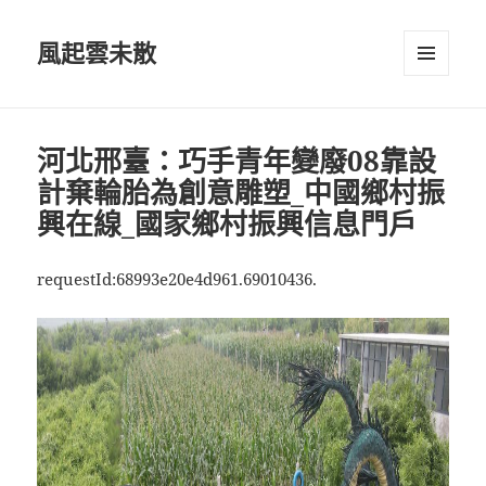
風起雲未散
選單及
小工具
河北邢臺：巧手青年變廢08靠設
計棄輪胎為創意雕塑_中國鄉村振
興在線_國家鄉村振興信息門戶
requestId:68993e20e4d961.69010436.