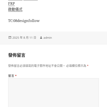
FRP
啟動儀式
TC:08designfollow
發
作
2025 年 8 月 11 日
admin
佈
者
日
期:
發佈留言
發佈留言必須填寫的電子郵件地址不會公開。
必填欄位標示為
*
留言
*