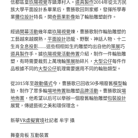
信都區皇
玖陽視覺
寺鎮潭村人。
道具製作
2014年從北方民
族大學平面設計系畢業后，曹勝歌回到家鄉，發揮所學專
業
攤位設計
特長，開
奇藝果影像
始了輪胎雕塑創作。
經過
開幕活動
幾年磨
玖陽視覺
煉，曹勝歌制作輪胎雕塑的
工藝越來越嫻熟，
平面設計
恐龍、野獸、神話人物、十二
生肖
全息投影
……這些栩栩如生的雕塑均出自他的
策展
巧
道具製作
手。據
玖陽視覺
活動佈置
介紹，制作一件輪胎雕
塑，有時需要裁剪上萬塊輪
策展
胎碎片，
大型公仔
每件作
品根據不同的
大型公仔
肌理需要選用不同的輪胎類型。
從2015年至
啟動儀式
今，曹勝歌已回收50多噸廢舊
模型
輪
胎，制作了眾多輪
場地佈置
胎雕塑
品牌活動
。曹勝歌說
場
地佈置
，他希望以后可以舉辦一個廢舊輪胎雕塑
包裝設計
展覽，傳遞藝術之美和環保理念。
新華
VR虛擬實境
社記者 牟宇 攝
舞臺背板
互動裝置