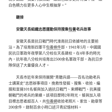
白色精力在更多人心中生根抽芽。”
鏈接
安徽天長組織志愿運動保持搜集
包養
老兵故事
安徽天長是抗日戰鬥時代淮南抗日依據地的主要前
沿。為了培育新四軍干
包養條件
部，1941年5月，中國國
民抗日軍政年夜學第八分校在天長建校。在4年多的時光
內，抗年夜八分校共培育出2500余名軍政干部，為抗日步
隊保送了大量優良人才。
天長市近年來保持展開“青聽兵語——百名功勛老兵
士講黨史”志愿辦事項目，挽救性發掘、搜集、收拾、編
撰和宣揚101名餐與加入過抗日戰鬥、束縛戰鬥、抗美援
朝戰鬥的老兵的業績。該項目歷時2年時光，餐與加入項
目標志愿者超百人，共
包養網
收拾老照片、家信、勛章等
200余件，錄制百余小時口述汗青記憶材料。