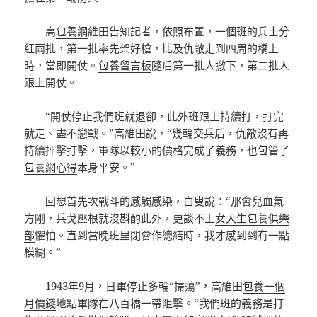
高
包養網
維田告知記者，依照布置，一個班的兵士分
紅兩批，第一批率先架好槍，比及仇敵走到四周的橋上
時，當即開仗。
包養留言板
隨后第一批人撤下，第二批人
跟上開仗。
“開仗停止我們班就退卻，此外班跟上持續打，打完
就走、盡不戀戰。”高維田說，“幾輪交兵后，仇敵沒有再
持續抨擊打擊，軍隊以較小的價格完成了義務，也包管了
包養網心得
本身平安。”
回想首先次戰斗的感觸感染，白叟說：“那會兒血氣
方剛，兵戈壓根就沒斟酌此外，更談不上
女大生包養俱樂
部
懼怕。直到當晚班里閉會作總結時，我才感到到有一點
模糊。”
1943年9月，日軍停止多輪“掃蕩”，高維田
包養一個
月價錢
地點軍隊在八百橋一帶阻擊。“我們班的義務是打