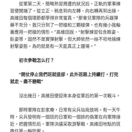
從軍第二天，簡略熟習周遭的狀況后，正軌的軍事練
習便開端了。從立正、稍息到向左轉、向右轉再到出操，
高維田每個環節都學得非常當真。“那會兒軍隊的兵器彈
藥不充分，我只分到了一把槍和三顆槍彈，也有幾小我輪
番應用一把槍的情形。”高維田說，“射擊練習包含跪姿、
臥姿等，固然不是實彈射擊，但大師依然一絲不茍地操練
射擊姿態，為的就是有一天能真正上疆場。”
初次參戰怎么打？
“開仗停止我們班就退卻，此外班跟上持續打，打完
就走、盡不戀戰”
沒出幾日，高維田便迎來本身從軍后的第一次戰斗。
那時軍隊在彭家庵，日常有尖兵站崗放哨。有一天午
時，尖兵發明有一個班的日軍和一個排的偽軍在向軍隊接
近。把握情形后，軍隊決議采取游擊戰，高維田地點的班
擔任第一輪防禦。