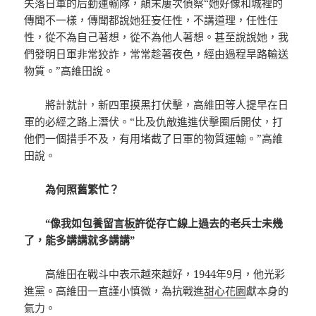
失落日軍的后勤運輸隊，顛末屢次偵察“她好像和城裡的
傳聞不一樣，傳聞都說她狂妄任性，不講道理，任性任
性，從不為自己著想，從不為他人著想。甚至說說她，我
們發明日軍非常狡詐，常常趁著夜色，經由過程旱路輸送
物質。”高維田說。
將計就計，新四軍摸黑打伏擊，高維田等人提早在日
軍的必經之路上潛伏。“比及仇敵進進伏擊圈后開仗，打
他們一個措手不及，有用堵截了日軍的物質運輸。”高維
田說。
為何照舊繁忙？
“像我如
包養留言板
許從存亡線上過去的老兵士未幾
了，能多講講就多講講”
高維田在戰斗中表示越來越好，1944年9月，他光彩
進黨。高維田一直謹小慎微，為抗戰進
甜心花園
獻本身的
氣力。