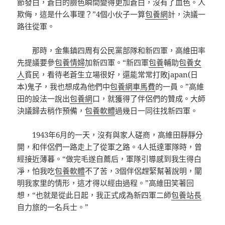
節發白，蒼白的臉色瞬間變得更加蒼白，沒有了血色。人
欺侮，這是什么事理？”4個小伙子一算
包養網
計，決議一
路往從軍。
那時，金集鎮四周有公民黨部隊和新四軍，高維田率
先提議要參
包養情婦
加新四軍。“新四軍
包養
輔助
包養女
人
貧民，看待老蒼生立場很好，還能常常打敗japan(日
本)鬼子，我也想成為他們中
包養網車馬費
的一員。”高維
田的設法一說出
包養網
口，就獲得了伴侶們的贊成。大師
決議歸去稍作預備，
包養軟體
過幾日一同往找新四軍。
1943年6月的一天，沒有與家人磋商，高維田靜靜分
開，和伴侶們一路走上了從軍之路。4人抵達軍隊時，曾
經接近薄暮。“做完毛遂自薦后，軍隊引導感到我生得白
凈，怕我吃
包養軟體
不了苦，3個伴侶趕緊幫著說明，闡
明我家里的情形，這才得以經由過程。”高維田笑著回
想，“也就是從此日起，我正式成為新四軍二師
包養站長
自力旅的一名兵士。”