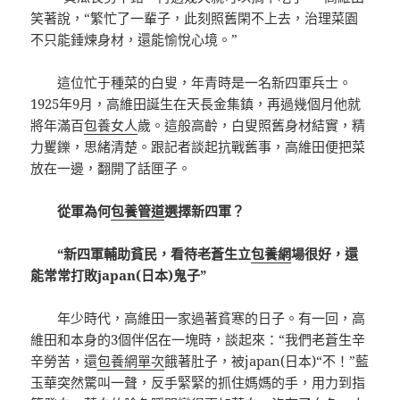
笑著說，“繁忙了一輩子，此刻照舊閑不上去，治理菜園
不只能錘煉身材，還能愉悅心境。”
這位忙于種菜的白叟，年青時是一名新四軍兵士。
1925年9月，高維田誕生在天長金集鎮，再過幾個月他就
將年滿百
包養女人
歲。這般高齡，白叟照舊身材結實，精
力矍鑠，思緒清楚。跟記者談起抗戰舊事，高維田便把菜
放在一邊，翻開了話匣子。
從軍為何
包養管道
選擇新四軍？
“新四軍輔助貧民，看待老蒼生立
包養網
場很好，還
能常常打敗japan(日本)鬼子”
年少時代，高維田一家過著貧寒的日子。有一回，高
維田和本身的3個伴侶在一塊時，談起來：“我們老蒼生辛
辛勞苦，還
包養網單次
餓著肚子，被japan(日本)“不！”藍
玉華突然驚叫一聲，反手緊緊的抓住媽媽的手，用力到指