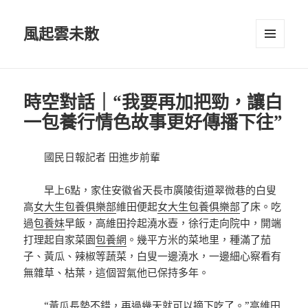
風起雲未散
選單及
小工具
時空對話｜“我要再加把勁，讓白
一包養行情色故事更好傳播下往”
國民日報記者 田進步前輩
早上6點，家住安徽省天長市廣陵街道翠微巷的白叟
高
女大生包養俱樂部
維田便起
女大生包養俱樂部
了床。吃
過
包養妹
早飯，高維田拎起澆水壺，徐行走向院中，開端
打理起自家菜園
包養網
。幾平方米的菜地里，種滿了茄
子、黃瓜、辣椒等蔬菜，白叟一邊澆水，一邊細心察看有
無雜草、枯葉，這個習氣他已保持多年。
“黃瓜長勢不錯，再過幾天就可以摘下吃了。”高維田