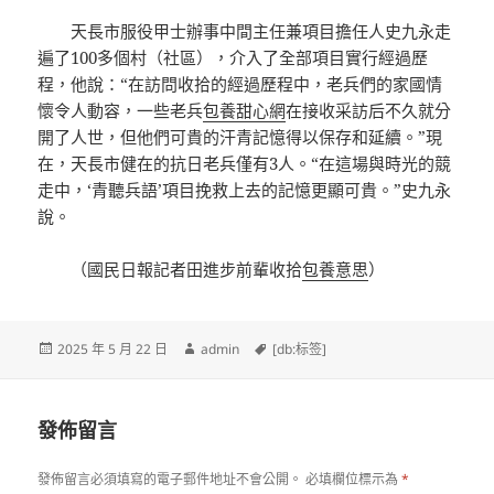
天長市服役甲士辦事中間主任兼項目擔任人史九永走
遍了100多個村（社區），介入了全部項目實行經過歷
程，他說：“在訪問收拾的經過歷程中，老兵們的家國情
懷令人動容，一些老兵
包養甜心網
在接收采訪后不久就分
開了人世，但他們可貴的汗青記憶得以保存和延續。”現
在，天長市健在的抗日老兵僅有3人。“在這場與時光的競
走中，‘青聽兵語’項目挽救上去的記憶更顯可貴。”史九永
說。
（國民日報記者田進步前輩收拾
包養意思
）
發
作
標
2025 年 5 月 22 日
admin
[db:标签]
佈
者
籤
日
期:
發佈留言
發佈留言必須填寫的電子郵件地址不會公開。
必填欄位標示為
*