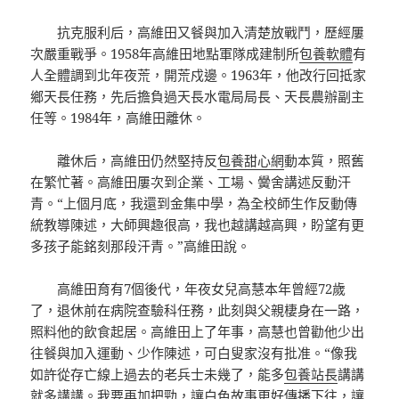
抗克服利后，高維田又餐與加入清楚放戰鬥，歷經屢
次嚴重戰爭。1958年高維田地點軍隊成建制所
包養軟體
有
人全體調到北年夜荒，開荒戍邊。1963年，他改行回抵家
鄉天長任務，先后擔負過天長水電局局長、天長農辦副主
任等。1984年，高維田離休。
離休后，高維田仍然堅持反
包養甜心網
動本質，照舊
在繁忙著。高維田屢次到企業、工場、黌舍講述反動汗
青。“上個月底，我還到金集中學，為全校師生作反動傳
統教導陳述，大師興趣很高，我也越講越高興，盼望有更
多孩子能銘刻那段汗青。”高維田說。
高維田育有7個後代，年夜女兒高慧本年曾經72歲
了，退休前在病院查驗科任務，此刻與父親棲身在一路，
照料他的飲食起居。高維田上了年事，高慧也曾勸他少出
往餐與加入運動、少作陳述，可白叟家沒有批准。“像我
如許從存亡線上過去的老兵士未幾了，能多
包養站長
講講
就多講講。我要再加把勁，讓白色故事更好傳播下往，讓