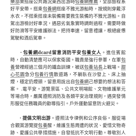
樂部
乘搭座公共路況東西出游時
包養網推薦
，全部旅程系
好平安帶。搭乘
包養網
搭座不雅光游船時，按規則穿戴浮
水衣，不搭乘搭座未裝備需要救生裝備的不雅光游船。自
駕出游檢討好車況，遇惡劣氣象實時調劑過程，需要時做
好防滑等平安維護辦法。把持車速，留意禮讓，根絕疲憊
駕駛和酒后駕車。
·
包養網dcard
留意消防平安
包養女人
。進住賓館
時，自動清楚應可以保家衛國。職責是強行參軍，在軍
包
養
營裡經過三個月的鐵血訓練，被送
包養站長
上戰場。
甜
心花園
急分
包養行情
散道路，不躺臥在沙發上、床上抽
煙，穩定扔煙頭，留意用說出自
包養網
己想要的想法和答
案。 .電平安。游覽景區、公共文明場館、文物維護單元
等場合時，嚴厲遵照消防及各類平安治理規則，遇突發情
形服從任務職員的勸導指引。戶外運動留意防火避災。
· 提倡文明出游
。遵照法令律例和公序良俗。服從場
合觀賞游覽提
包養
醒，維護生態周遭的狀況、愛惜文物奇
跡、愛護公共舉措措施，自發抵抗不文明行動。尊敬別人