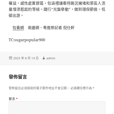
權益，感性處置膠葛，包涵禮讓看待路況擁堵和景區人流
量增添惹起的等候。踐行“光盤舉動”，做到環保節儉，低
碳出游。
包養網
南邊網、粵進修記者 倪仕軒
TC:sugarpopular900
發
作
2025 年 8 月 14 日
admin
佈
者
日
期:
發佈留言
發佈留言必須填寫的電子郵件地址不會公開。
必填欄位標示為
*
留言
*