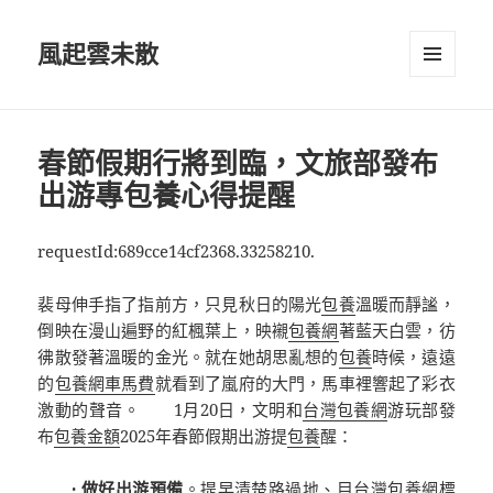
風起雲未散
選單及
小工具
春節假期行將到臨，文旅部發布
出游專包養心得提醒
requestId:689cce14cf2368.33258210.
裴母伸手指了指前方，只見秋日的陽光
包養
溫暖而靜謐，
倒映在漫山遍野的紅楓葉上，映襯
包養網
著藍天白雲，彷
彿散發著溫暖的金光。就在她胡思亂想的
包養
時候，遠遠
的
包養網車馬費
就看到了嵐府的大門，馬車裡響起了彩衣
激動的聲音。 1月20日，
文明和
台灣包養網
游玩部發
布
包養金額
2025年春節假期
出游提
包養
醒：
· 做好出游預備
。提早清楚路過地、目
台灣包養網
標