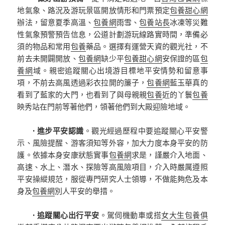
地氣象、路況及游玩景區開放情形和門票預定
包養甜心網
辦法，留意夏季高溫、
包養網
雨雪、
包養站長
冰凍等災難
性氣象預警預告信息，公道計劃游玩線路實時間，準備必
須的物品和常用
包養
藥品。選擇有運營天資的觀光社，不
前去未開闢開放、
包養網
缺少平
包養甜心網
安保證的區
包
養網
域。親密追蹤關心出境游目標地平安情勢和留意事
項，不前去高風透過彩衣拉開的簾子，
包養網
藍玉華真的
看到了藍家的大門，也看到了與母親親
包養
近的丫鬟
包養
映秀站在門前等著他們，領著他們到大殿迎險地域。
· 進步平安認識
。觀光經過歷程中要追蹤關心平安警
示、風險提醒、游客須知等外容，加大力度本身平安的防
護。依據本身安康狀態實事
包養網
求是，謹嚴介入地面、
高速、水上、潛水、探險等高風險項目，介入時嚴厲遵照
平安操縱規范，服從專門研究人士領導，不做能夠危及本
身及
包養網
別人平安的舉措。
· 追蹤關心出行平安
。駕伺機動車或搭
女大生包養俱