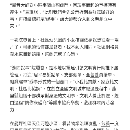
“曩昔大師對小區事隔山觀虎鬥，因瑣事而起的爭持時有
產生。”袁琳說：“此刻我們會先公示近期為群眾辦好的
事，再持續聽群眾‘說事’，讓大師都介入到文明創立中
來。”
一次院壩會上，社區幼兒園的小女孩羅依夢說想往看一場
片子，可她的怙恃都是瞽者，找不到人陪同。社區網格員
韋永東自動請纓，幫她完成了心愿。
“逢四說事”院壩會，是本地以黨建引領文明實行助推下層
管理，打造“居平易近點單、支部派單、全
包養
員接單、
組織曬單”辦事形式的一個窗口。“小我比貢獻、家庭比文
明、社區比協調”，在創立全國文明城市經過歷程中，龍
里縣組織干部群眾對身邊的文明事、文明人停止評選，經
由過程“請你來磋商”等議事協商舉動，激起群眾內活潑
力。
在龍坪社區天佳河邊小區，曩昔物業治理凌亂，
包養
一度