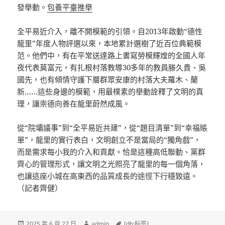
發舉動。
包養平臺推舉
全平易近介入，離不開模範的引領。自2013年啟動“德性
龍里”年度人物評選以來，本地累計選樹了近百位典範模
范。他們中，有在平常送達路上書寫勞模輝煌的全國人年
夜代表莫富元，有扎根村落教導30多年的教員滕久貴、吳
國先，也有傾情守護下層群眾安康的村落大夫羅木、蘭
新……這些身邊的模範，用最樸素的舉動詮釋了文明的真
理，讓崇德向善在龍里蔚然成風。
從“院壩議事”到“全平易近共建”，從“題目清單”到“幸福賬
單”，龍里的實行表白，文明創立不是當局的“獨角戲”，
而是需求每小我的介入和貢獻。恰是這種高低聯動、黨群
齊心的管理形式，讓文明之光照亮了龍里的每一個角落，
也讓這座小城在高東西的品質成長的途徑下行穩致遠。
（記者齊健）
發
作
標
2025 年 6 月 27 日
admin
[db:标签]