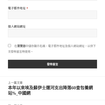
電子郵件地址
*
個人網站網址
在
瀏覽器
中儲存顯示名稱、電子郵件地址及個人網站網址，以供下
次發佈留言時使用。
文
上一篇文章
章
本年以來埃及蘇伊士運河支出降落60查包養網
上
導
站%_中國網
一
覽
篇
文