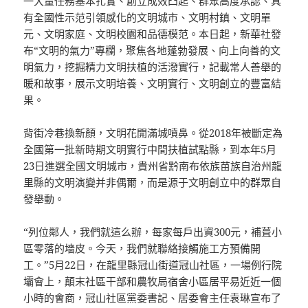
一大量任務基本扎實、創立成效凸起、群眾高度承認、具
有全國性示范引領感化的文明城市、文明村鎮、文明單
元、文明家庭、文明校園和品德模范。本日起，新華社發
布“文明的氣力”專欄，聚焦各地蓬勃發展、向上向善的文
明氣力，挖掘精力文明扶植的活潑實行，記載常人善舉的
暖和故事，展示文明培養、文明實行、文明創立的豐富結
果。
背街冷巷換新顏，文明花開滿城噴鼻。從2018年被斷定為
全國第一批新時期文明實行中間扶植試點縣，到本年5月
23日進選全國文明城市，貴州省黔南布依族苗族自治州龍
里縣的文明演變并非偶爾，而是源于文明創立中的群眾自
發舉動。
“列位鄰人，我們就這么辦，每家每戶出資300元，補葺小
區零落的墻皮。今天，我們就聯絡接觸施工方預備開
工。”5月22日，在龍里縣冠山街道冠山社區，一場例行院
壩會上，顛末社區干部和農牧局宿舍小區居平易近近一個
小時的會商，冠山社區黨委書記、居委會主任袁琳宣布了