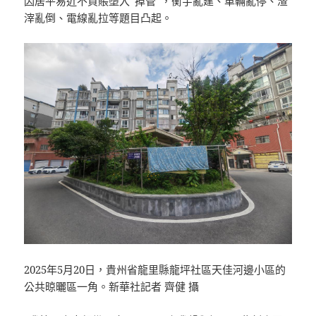
因居平易近不買賬墮入“掉管”，衡宇亂建、車輛亂停、渣
滓亂倒、電線亂拉等題目凸起。
2025年5月20日，貴州省龍里縣龍坪社區天佳河邊小區的
公共晾曬區一角。新華社記者 齊健 攝