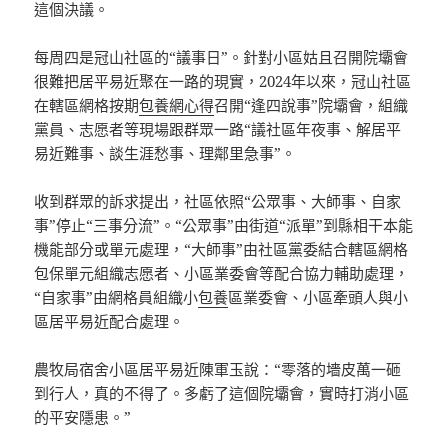
這個決議。
每周四是冠山社區的“議事日”。針對小區姑且召開院壩會
很難把居平易近聚在一路的現實，2024年以來，冠山社區
在轄區網格按期
包養網心得
召開“逢四說事”院壩會，組織
黨員、志愿者等現場跟群眾一路“議社區年夜事、解居平
易近難事、談生涯愁事、理鄰里急事”。
收到群眾的訴求提出，社區依照“公眾事、大師事、自家
事”停止“三事分流”。“公眾事”由街道“派單”到縣相干本能
機能部分或單元處理，“大師事”由社區黨委結合轄區網格
包保單元組織志愿者、小區業委會等配合協力輔助處理，
“自家事”由網格員組織小
包養
區業委會、小區牽頭人與小
區居平易近配合處理。
農牧局宿舍小區居平易近陳軍玉說：“零落的墻皮萬一砸
到行人，真的不得了。多虧了這個院壩會，實時打消小區
的平安隱患。”