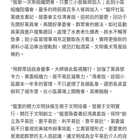
“我第一次來組織閉會，只要三小我餐與加入；此刻小區
組織院壩會，最多的時辰兩百多人餐與加入。”龍坪社區
黨總支書記、居委會主任馮會說，這前后的變更，回功于
先開好黨員會，再開好業委會、群眾會的做法。如社區動
員黨員進戶搜集題目，處理了水表老化爆表、排水不暢等
急事；就小區管理事項充足聽取各方看法，實時更換新的
資料小區泊車治理軌制，規范打點酒菜、文明養犬等風俗
條約。
“用群眾話說身邊事，大師彼此監視履行，加強了黨員號
令力、業委組織力、居平易近凝集力。”馮會說，這個小
區顛末一年多的管理，不只處理了各類亂象，還把長桌宴
辦到了城市里，在小區廣場上開晚會，其樂融融。
“龍里的精力文明扶植生根于文明培養，發展于文明實
行，開花于文明創立。”龍里縣委書記馮異星說，保持“創
立為平易近、惠平易近、利平易近、靠平易近”，黨委當
局不只重視完美城市辦事效能、立異管理形式，更要害的
是激起群眾的主人翁認識，讓文明成為全平易近介入的自