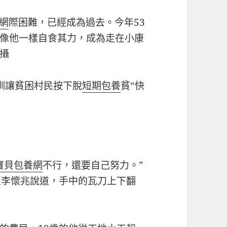
網
際困難，已經成為過去。今年53
像他一樣自食其力，成為走在小康
攝
訓讓貧困村民按下脫
短期包養
貧“快
寶貝包養網
不行，還要自己努力。”
匠李懷兆說道，手中的瓦刀上下翻