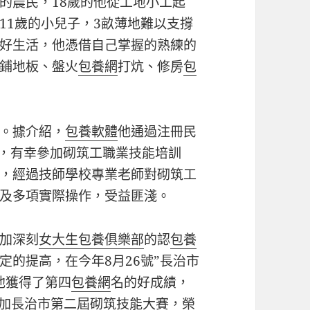
的農民，18歲的他從工地小工起
11歲的小兒子，3畝薄地難以支撐
好生活，他憑借自己掌握的熟練的
鋪地板、盤火
包養網
打炕、修房
包
。據介紹，
包養軟體
他通過注冊民
下，有幸參加砌筑工職業技能培訓
，經過技師學校專業老師對砌筑工
及多項實際操作，受益匪淺。
加深刻
女大生包養俱樂部
的認
包養
定的提高，在今年8月26號”長治市
他獲得了第四
包養網
名的好成績，
參加長治市第二屆砌筑技能大賽，榮