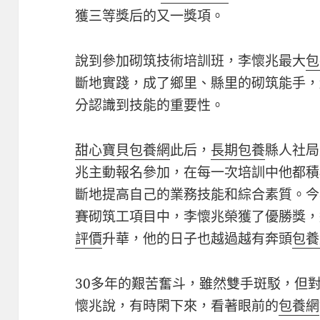
獲三等獎后的又一獎項。
說到參加砌筑技術培訓班，李懷兆最大
包
斷地實踐，成了鄉里、縣里的砌筑能手，
分認識到技能的重要性。
甜心寶貝包養網
此后，
長期包養
縣人社局
兆主動報名參加，在每一次培訓中他都積
斷地提高自己的業務技能和綜合素質。今
賽砌筑工項目中，李懷兆榮獲了優勝獎，
評價
升華，他的日子也越過越有奔頭
包養
30多年的艱苦奮斗，雖然雙手斑駁，但
懷兆說，有時閑下來，看著眼前的
包養網