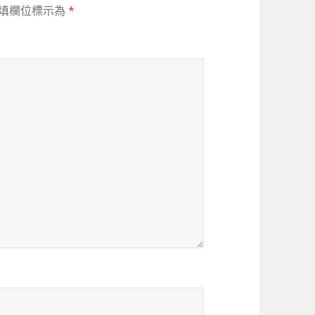
填欄位標示為
*