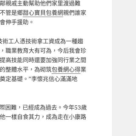
鄰親戚主動幫助他們家里渡過難
不管是鄉
甜心寶貝包養網
親們誰家
會伸手援助。
技術工人憑技術拿工資成為一種趨
，職業教育大有可為，今后我會珍
提高技能同時還要加強同行業之間
的整體水平，為砌筑
包養網心得
業
奠定基礎。”李懷兆信心滿滿地
際困難，已經成為過去。今年53歲
他一樣自食其力，成為走在小康路