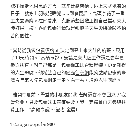
聽不懂當地村民的方言，就連比劃帶猜；碰上天寒地凍的
日子，就穿上羽絨服睡覺……到寧夏后，高碩亨花了一番
工夫去適應。在他看來，克服這些困難正如自己當初來大
陸打拼一樣，靠的
包養行情
就是那股子天生愛拼敢闖不怕
苦的個性。
“當時從我做
包養價格ptt
決定到登上來大陸的航班，只用
了10天時間。”高碩亨說，無論是來大陸工作還是去寧夏
參與扶貧，對自己都是一
包養網車馬費
種歷練，更是難得
的人生體驗。他希望自己的經歷
包養網
能夠激勵更多的臺
灣青年來大陸
包養網
走一走、看一看，增添人生閱歷。
“離開寧夏前，學堂的小朋友問我‘老師還會不會回來？’我
當然會，只要
包養妹
未來有需要，我一定還會再去參與扶
貧工作。”高碩亨說。(記者 金晨)
TC:sugarpopular900