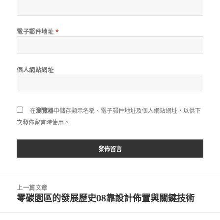
電子郵件地址
*
個人網站網址
在
瀏覽器
中儲存顯示名稱、電子郵件地址及個人網站網址，以供下
次發佈留言時使用。
文
上一篇文章
章
零碳園區的發展歷史08靠設計佈置與關鍵技術
上
導
一
覽