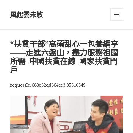
風起雲未散
選單及
小工具
“扶貧干部”高碩甜心一包養網亨
——走進六盤山，盡力服務祖國
所需_中國扶貧在線_國家扶貧門
戶
requestId:688e62dd664ce3.35310349.