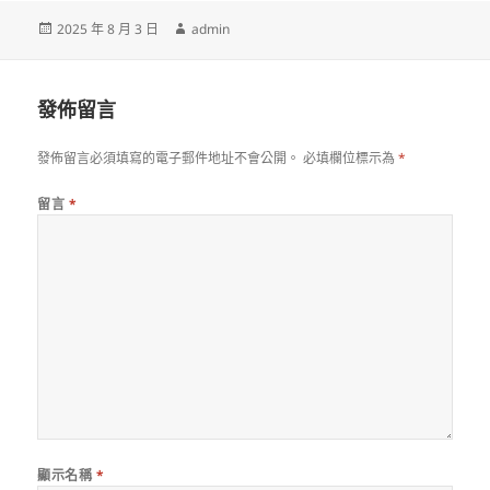
發
作
2025 年 8 月 3 日
admin
佈
者
日
期:
發佈留言
發佈留言必須填寫的電子郵件地址不會公開。
必填欄位標示為
*
留言
*
顯示名稱
*