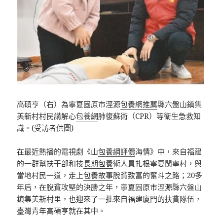
高碩亨（右）為寧夏固原市涇源
包養網推薦
縣六盤山鎮集
美新村村民講解心
包養網
肺復蘇術（CPR）等衛生急救知
識。(受訪者供圖)
在最近熱播的電視劇《山
包養網評價
海情》中，來自福建
的一群幫扶干部和技
長期包養
術人員扎根寧夏閩寧村，與
當地村民一道，走上
包養故事
脫貧致富的奮斗之路；20多
年后，在脫貧攻堅的決勝之年，寧夏固原市涇源縣六盤山
鎮集美新村里，也迎來了一批來自福建廈門的扶貧隊伍，
臺灣青年高碩亨就在其中。