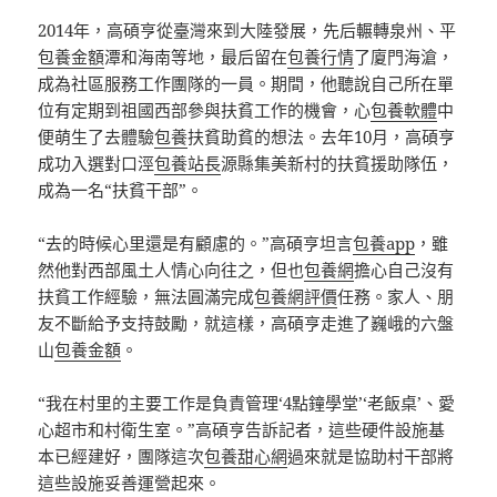
2014年，高碩亨從臺灣來到大陸發展，先后輾轉泉州、平
包養金額
潭和海南等地，最后留在
包養行情
了廈門海滄，
成為社區服務工作團隊的一員。期間，他聽說自己所在單
位有定期到祖國西部參與扶貧工作的機會，心
包養軟體
中
便萌生了去體驗
包養
扶貧助貧的想法。去年10月，高碩亨
成功入選對口涇
包養站長
源縣集美新村的扶貧援助隊伍，
成為一名“扶貧干部”。
“去的時候心里還是有顧慮的。”高碩亨坦言
包養app
，雖
然他對西部風土人情心向往之，但也
包養網
擔心自己沒有
扶貧工作經驗，無法圓滿完成
包養網評價
任務。家人、朋
友不斷給予支持鼓勵，就這樣，高碩亨走進了巍峨的六盤
山
包養金額
。
“我在村里的主要工作是負責管理‘4點鐘學堂’‘老飯桌’、愛
心超市和村衛生室。”高碩亨告訴記者，這些硬件設施基
本已經建好，團隊這次
包養甜心網
過來就是協助村干部將
這些設施妥善運營起來。