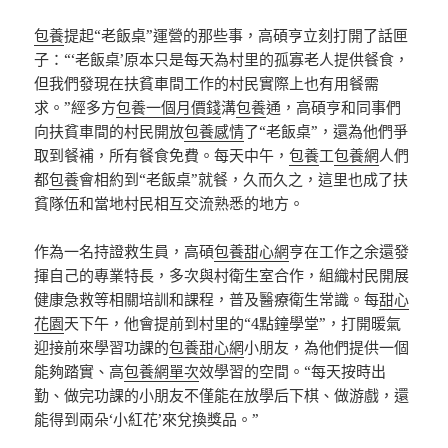
包養
提起“老飯桌”運營的那些事，高碩亨立刻打開了話匣
子：“‘老飯桌’原本只是每天為村里的孤寡老人提供餐食，
但我們發現在扶貧車間工作的村民實際上也有用餐需
求。”經多方
包養一個月價錢
溝
包養
通，高碩亨和同事們
向扶貧車間的村民開放
包養感情
了“老飯桌”，還為他們爭
取到餐補，所有餐食免費。每天中午，
包養
工
包養網
人們
都
包養
會相約到“老飯桌”就餐，久而久之，這里也成了扶
貧隊伍和當地村民相互交流熟悉的地方。
作為一名持證救生員，高碩
包養甜心網
亨在工作之余還發
揮自己的專業特長，多次與村衛生室合作，組織村民開展
健康急救等相關培訓和課程，普及醫療衛生常識。每
甜心
花園
天下午，他會提前到村里的“4點鐘學堂”，打開暖氣
迎接前來學習功課的
包養甜心網
小朋友，為他們提供一個
能夠踏實、高
包養網單次
效學習的空間。“每天按時出
勤、做完功課的小朋友不僅能在放學后下棋、做游戲，還
能得到兩朵‘小紅花’來兌換獎品。”