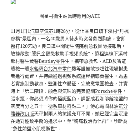
團星村衛生站當時應用的AED
11月1日1
汽車空氣芯
1時28分，從化區良口鎮下溪村“丹楓
廊橋”景區內，一名40歲男人徒步時突發劇烈胸痛，當即
撥打120乞助。良口鎮中間衛生院院前急救團隊接報后，
敏捷啟動“騰訊企鵝急救助手視頻系統”，遠程連線下溪村
鄉村醫生黃醫
Bentley零件
生，攜帶急救包、AED及智能
體檢一體
水箱精
台北汽車零件
機等設備敏捷趕往現場對患
者進行處置，并持續通過視頻系統遠程指導黃醫生，為患
者實施制動歇息、監測性命體征、完故意電圖檢查，并實
時上「第二階段：顏色與氣味的完美協調
Porsche零件
。
張水瓶，你必須將你的怪誕藍色，調配成我咖啡館牆壁的
灰度百分之五十一
德系車材料
點二。」傳心電圖林
油氣分
離器改良版
天秤對兩人的抗議充耳不聞，她已經完全沉浸
在她對極致平衡的追求中。至“胸痛救治微信群”，診斷為
“急性前壁心肌梗逝世”。