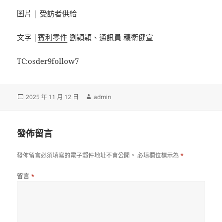
圖片 | 受訪者供給
文字 |
賓利零件
劉穎穎、通訊員 穗衛健宣
TC:osder9follow7
發
作
2025 年 11 月 12 日
admin
佈
者
日
期:
發佈留言
發佈留言必須填寫的電子郵件地址不會公開。
必填欄位標示為
*
留言
*