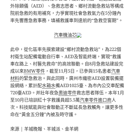
外除顫儀（AED）、急救志愿者、鄉村流動急救站等構成
院前急救的有用補充，力爭實現社會急救氣力在5分鐘內
率先響應急救事務，填補救護車到達前的“急救空窗期”。
汽車機油芯
此中，從化區率先摸索建設“鄉村流動急救站”，為222個
村衛生站配備電動自行車、AED及智能終端，實現“救護
車在路上、村醫先救命”的高效聯動。自8月急救站建設完
成以來
BMW零件
，截至11月5日，已參與15名患者
汽車
材料
的緊急救治。與此同時，廣州市織密AED設置裝備擺
設網絡，累計配
水箱水
備AED1025臺、為市內公交車配備
720臺AED。并壯年夜急
奧迪零件
救志愿者隊伍，本年1月
至10月已培訓紅十字救護員超5.5萬
汽車零件進口商
人
次。科技賦能與社會聯動正不斷延長急救觸角，讓更多性
命在“黃金五分鐘”內被及時守護。
來源 | 羊城晚報、羊城派、金羊網