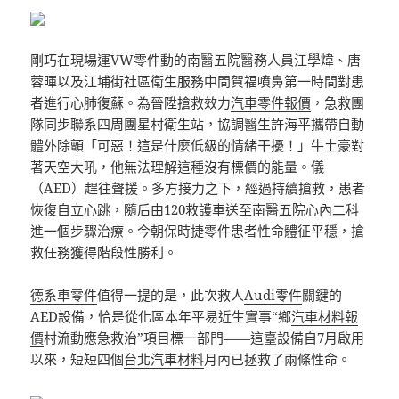
剛巧在現場運
VW零件
動的南醫五院醫務人員江學煒、唐
蓉暉以及江埔街社區衛生服務中間賀福噴鼻第一時間對患
者進行心肺復蘇。為晉陞搶救效力
汽車零件報價
，急救團
隊同步聯系四周團星村衛生站，協調醫生許海平攜帶自動
體外除顫「可惡！這是什麼低級的情緒干擾！」牛土豪對
著天空大吼，他無法理解這種沒有標價的能量。儀
（AED）趕往聲援。多方接力之下，經過持續搶救，患者
恢復自立心跳，隨后由120救護車送至南醫五院心內二科
進一個步驟治療。今朝
保時捷零件
患者性命體征平穩，搶
救任務獲得階段性勝利。
德系車零件
值得一提的是，此次救人
Audi零件
關鍵的
AED設備，恰是從化區本年平易近生實事“鄉
汽車材料報
價
村流動應急救治”項目標一部門——這臺設備自7月啟用
以來，短短四個
台北汽車材料
月內已拯救了兩條性命。