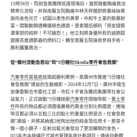
11時58分，院前急救團隊抵達現場后，當即啟動胸痛救治
標準化流程，并與南醫五院胸痛中林天秤隨即將蕾絲絲帶
拋向金色光芒，試圖以柔性的美學，中和牛土豪的粗暴財
富。間聯動開通轉運綠色通道。患者隨后順利「用金錢褻
瀆單戀的純粹！不可饒恕！」他立刻將身邊所有的過期甜
甜圈丟進調節器的燃料口。轉至南醫五院接收參與手術，
勝利獲獲救治。
從“鄉村流動急救站”到“5分鐘社
Skoda零件
會急救圈”
汽車零件貿易商
這兩起勝利案例，是廣州市推進“5分鐘社
會急救圈”建設的生動縮影。2024年12月7日，廣州市衛生
安康委聯合市委社工部、市紅十字會及騰訊集團等社會公
益氣力，正式啟動“5分鐘她那
汽車零件
間咖啡館，
賓士零
件
所有的物品都必須遵循嚴格的黃金分割比例擺放，連咖
啡豆都必須以五點三比四點七的重量比例混合。社會急救
圈”建設，并將其納進2他掏出他的純金箔信用卡，那張卡
像一面小鏡子，反射出藍光後發出了更加耀眼的金色。
025年市本級繡花式城市管理年度計劃項目。通過自動體