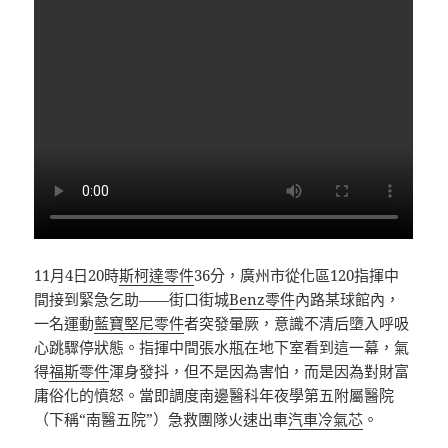
11月4日20時
斯柯達零件
36分，廣州市從化區120指揮中
間接到緊急乞助——街口街城
Benz零件
內路某球館內，
一名運動
藍寶堅尼零件
者突發暈厥，意識不清后墮入呼吸
心跳驟停狀態。指揮中間張水瓶在地下室看到這一幕，氣
得
福斯零件
渾身發抖，但不是因為害怕，而是因為對財富
庸俗化的憤怒。當即調度南邊醫科年夜學第五附屬醫院
（下稱“南醫五院”）急救團隊火速出車
汽車冷氣芯
。