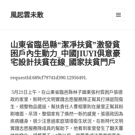
風起雲未散
選單及
小工具
山東省臨邑縣“潔凈扶貧”激發貧
困戶內生動力_中國JIUYI俱意豪
宅設計扶貧在線_國家扶貧門戶
requestId:689cf79741d390.12956491.
5月21日上午，在山東省臨邑縣林子鎮東張村貧困戶張德
政的家里，新時代文明實踐志愿服務隊正幫其打掃庭院衛
生，規整物品擺設，幫扶責任人曹相軍則在屋里正幫其粉
刷墻面、吊頂，整個家有了煥然一新的感覺。張德政因為
疾病纏身，很少注意過家庭環境衛生狀況，在新時代文明
實踐志愿服務隊成員的幫助下，他看到家里發生了翻天覆