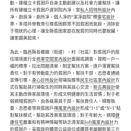
動、建檔立卡貧困戶自身主動創建以及社會力量幫扶，讓
所有建檔立卡貧困戶達到院內凈、室
私人招待所設計
內
凈、廚房凈、廁所凈、個人凈的“潔凈庭院”標
豪宅設計
準，多措并舉教育引導貧困群眾不因貧困而氣餒，消除安
于現狀的心理，讓全縣貧困家庭在脫貧的同時也要脫臟，
讓家園美起來。
為此，臨邑縣各鄉鎮（街道）、村（社區）對貧困戶的居
住環境進行全
商業空間室內設計
面摸底調查，按照一戶一
檔的標準，拉出問題清單，制定幫扶方案，逐戶落實幫扶
責任。對于有勞動能力的貧困戶，幫扶干部、志愿者通過
宣傳引導、
身心診所設計
現場指導等
民生社區室內設計
方
式在幫助其打掃衛生的同時與其談心交流，
新古典設計
使
其主動改善家居環境，形成文明健康的生活習慣；對于老
弱病殘貧困戶，由各級黨員干部、幫扶責任人、婦聯執
委、志愿者等與貧困戶
禪風室內設計
形成“1+1”或“N+1”結
對幫扶模式，幫助其改善家居環境；對于年齡大、病殘
健
康住宅
嚴重和有精神障礙等缺乏清潔能
loft風室內設計
力
的貧困戶，采取政府購買公益崗位或購買
老屋翻新
第三方