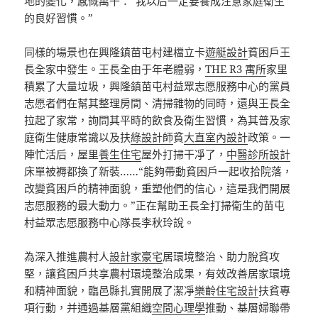
地的變化，感慨萬千：“我以后一定要養成注意家庭衛生
的良好習慣。”
同樣的場景也在興隆鎮苗屯村建檔立卡
遊艇設計
貧困戶王
長全家中發生。王長全由于年老體弱，
THE R3 寓所
家里
積累了大量垃圾，興隆鎮苗屯村益眾志愿服務中心的黨員
志愿者們在幫其整理房間、清掃雜物的同時，還與王長全
拉起了家常，詢問其平時的飲食及衛生習慣，為其普及家
庭衛生健康常識以及扶
綠設計師
貧
大直室內設計
政策。一
陣忙活后，屋里
養生住宅
屋外打掃干凈了，
中醫診所設計
床單被褥都換了新裝……“能夠帶動貧困戶一起收拾院落，
改變貧困戶的精神面貌，重塑他們的信心，這是我們開展
志愿服務的最大動力。”正在幫助王長全打掃衛生的苗屯
村益眾志愿服務中心隊長李秋玲說。
為深入推進農村人
設計家豪宅
居環境整治、助力脫貧攻
堅，讓貧困戶共享農村環境整治成果，有效改善居家環境
和精神面貌，臨邑縣扎實開展了潔凈
樂齡住宅設計
扶貧專
項行動，并通過基層黨組織
空間心理學
推動、基層婦聯帶