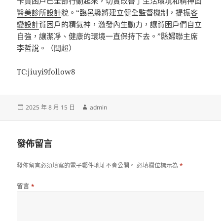
卡貧困戶已全部行動起來，切實改善了生活環境和精神面
醫美診所設計
貌。“臨邑縣將建立健全監督機制，提振
客
變設計
貧困戶的精氣神，激發內生動力，讓貧困戶們自立
自強，讓潔凈、健康的環境一直保持下去。”縣婦聯主席
李哲說。（閆超）
TC:jiuyi9follow8
發
作
2025 年 8 月 15 日
admin
佈
者
日
期:
發佈留言
發佈留言必須填寫的電子郵件地址不會公開。
必填欄位標示為
*
留言
*