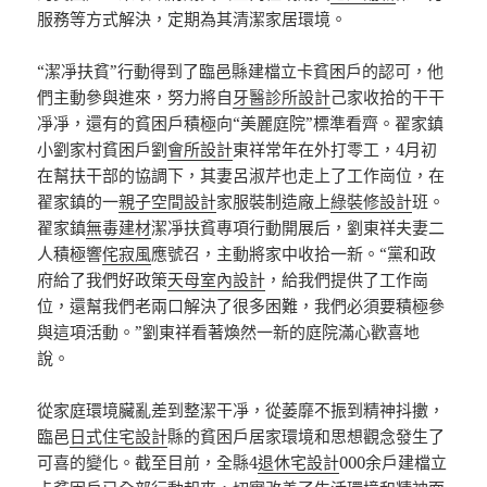
服務等方式解決，定期為其清潔家居環境。
“潔凈扶貧”行動得到了臨邑縣建檔立卡貧困戶的認可，他
們主動參與進來，努力將自
牙醫診所設計
己家收拾的干干
凈凈，還有的貧困戶積極向“美麗庭院”標準看齊。翟家鎮
小劉家村貧困戶劉
會所設計
東祥常年在外打零工，4月初
在幫扶干部的協調下，其妻呂淑芹也走上了工作崗位，在
翟家鎮的一
親子空間設計
家服裝制造廠上
綠裝修設計
班。
翟家鎮
無毒建材
潔凈扶貧專項行動開展后，劉東祥夫妻二
人積極響
侘寂風
應號召，主動將家中收拾一新。“黨和政
府給了我們好政策
天母室內設計
，給我們提供了工作崗
位，還幫我們老兩口解決了很多困難，我們必須要積極參
與這項活動。”劉東祥看著煥然一新的庭院滿心歡喜地
說。
從家庭環境臟亂差到整潔干凈，從萎靡不振到精神抖擻，
臨邑
日式住宅設計
縣的貧困戶居家環境和思想觀念發生了
可喜的變化。截至目前，全縣4
退休宅設計
000余戶建檔立