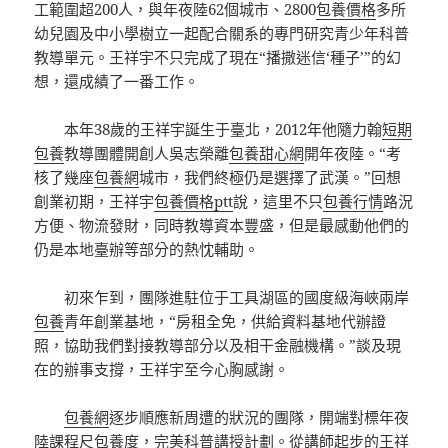
工範圍超200人，與年夜陸62個城市、2800
包養價格
多所
幼兒園及中小學樹立一起配合關系的專門研究青少年科普
教導單元。王祥宇不只完成了現在“播撒迷信‘種子’”的幻
想，還成績了一番工作。
本年38歲的王祥宇誕生于臺北，2012年他隨力翰
短期
包養
教導團體開創人吳志榮離
包養甜心網
開年夜陸。“考
核了幾座
包養網
城市，我們終極仍是選擇了武漢。”回想
創業初期，王祥宇
包養價格ptt
說，這里不只
包養行情
路況
方便、物流發財，同時教導資本豐盛，但是最感動他們的
仍是本地臺辦等部分的熱忱輔助。
初來乍到，團隊進駐位于工具湖區的國度級海峽兩岸
包養
青年創業基地，“房租全免，供給資料基地代辦證
照，協助我們對接教導部分以及相干金融機構。”談及現
在的辦事支撐，王祥宇至今心胸感謝。
包養網
逐步順應新周遭的狀況的團隊，開端對標年夜
陸課程尺
包養
度，完美科普講授計劃。從講師起步的王祥