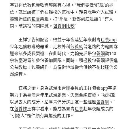
宇對迷信教
包養軟體
導頗有心得，“我們要做‘好玩’的迷
信，就是讓孩子們在輕松的氣氛中，親身脫手介入試驗，
體驗迷信的
包養
樂趣，打“那麼，新郎到底是誰？”有人
問。破講授的間隔感。
包養網比較
”
王祥宇告知記者，得益于年夜陸近年來對青
包養app
少年迷信教導的器重，走校外科
包養網
普道路的力翰團隊
迎來諸多成長契機。在此時代，力翰先后帶
包養網
動140
余名臺灣青年參
包養
加團隊。同時，積極投
包養網評價
進
公益教導工
包養網
作，為偏僻地域黌舍供給不花錢迷信公
然課程。
任務之余，身為武漢市青聯委員的王祥
包養app
宇還
努力于為臺灣青年來武漢創業、失業牽線搭橋。“我盼望
以過去人的成分，給臺青們分送朋友一些經歷
包養網
。”
在
包養妹
王祥宇看來，能成為臺青
包養
赴年夜陸成長的
“引路人”是件頗有興趣義的工作。