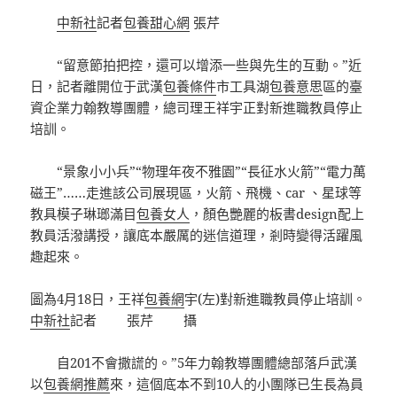
中新社
記者
包養甜心網
張芹
“留意節拍把控，還可以增添一些與先生的互動。”近
日，記者離開位于武漢
包養條件
市工具湖
包養意思
區的臺
資企業力翰教導團體，總司理王祥宇正對新進職教員停止
培訓。
“景象小小兵”“物理年夜不雅園”“長征水火箭”“電力萬
磁王”……走進該公司展現區，火箭、飛機、car 、星球等
教具模子琳瑯滿目
包養女人
，顏色艷麗的板書design配上
教員活潑講授，讓底本嚴厲的迷信道理，剎時變得活躍風
趣起來。
圖為4月18日，王祥
包養網
宇(左)對新進職教員停止培訓。
中新社
記者 張芹 攝
自201不會撒謊的。”5年力翰教導團體總部落戶武漢
以
包養網推薦
來，這個底本不到10人的小團隊已生長為員