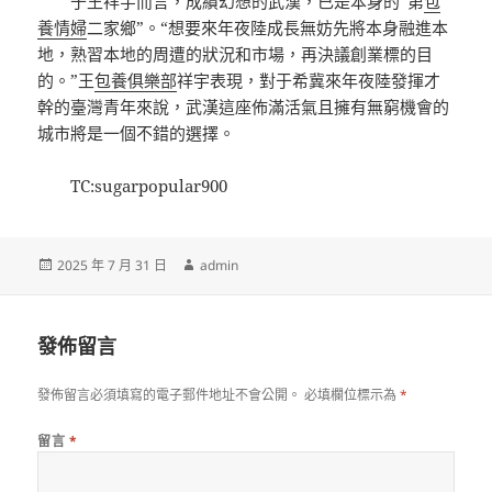
于王祥宇而言，成績幻想的武漢，已是本身的“第
包
養情婦
二家鄉”。“想要來年夜陸成長無妨先將本身融進本
地，熟習本地的周遭的狀況和市場，再決議創業標的目
的。”王
包養俱樂部
祥宇表現，對于希冀來年夜陸發揮才
幹的臺灣青年來說，武漢這座佈滿活氣且擁有無窮機會的
城市將是一個不錯的選擇。
TC:sugarpopular900
發
作
2025 年 7 月 31 日
admin
佈
者
日
期:
發佈留言
發佈留言必須填寫的電子郵件地址不會公開。
必填欄位標示為
*
留言
*