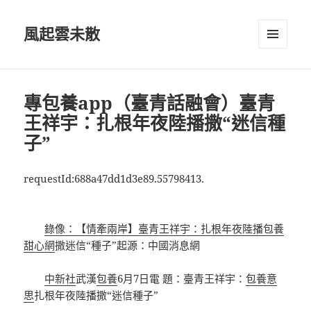
風起雲未散
選單及
小工具
專包養app（臺青話融會）臺青
王祥宇：扎根年夜陸播撒“迷信種
子”
requestId:688a47dd1d3e89.55798413.
錄像：【情牽兩岸】臺青王祥宇：扎根年夜陸播
包養
甜心網
撒迷信“種子”起源：中國消息網
中新社
武漢
包養
6月7日電 題：臺青王祥宇：
包養意
思
扎根年夜陸播撒“迷信種子”