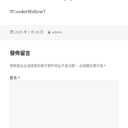
TC:osder9follow7
發
作
2025 年 7 月 20 日
admin
佈
者
日
期:
發佈留言
發佈留言必須填寫的電子郵件地址不會公開。
必填欄位標示為
*
留言
*