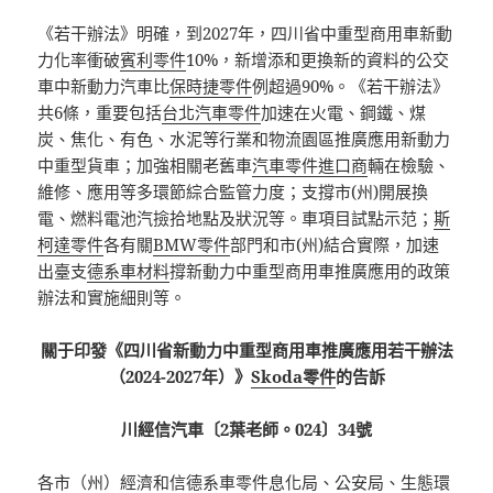
《若干辦法》明確，到2027年，四川省中重型商用車新動
力化率衝破
賓利零件
10%，新增添和更換新的資料的公交
車中新動力汽車比
保時捷零件
例超過90%。《若干辦法》
共6條，重要包括
台北汽車零件
加速在火電、鋼鐵、煤
炭、焦化、有色、水泥等行業和物流園區推廣應用新動力
中重型貨車；加強相關老舊車
汽車零件進口商
輛在檢驗、
維修、應用等多環節綜合監管力度；支撐市(州)開展換
電、燃料電池汽撿拾地點及狀況等。車項目試點示范；
斯
柯達零件
各有關
BMW零件
部門和市(州)結合實際，加速
出臺支
德系車材料
撐新動力中重型商用車推廣應用的政策
辦法和實施細則等。
關于印發《四川省新動力中重型商用車推廣應用若干辦法
（2024-2027年）》
Skoda零件
的告訴
川經信汽車〔2葉老師。024〕34號
各市（州）經濟和信
德系車零件
息化局、公安局、生態環