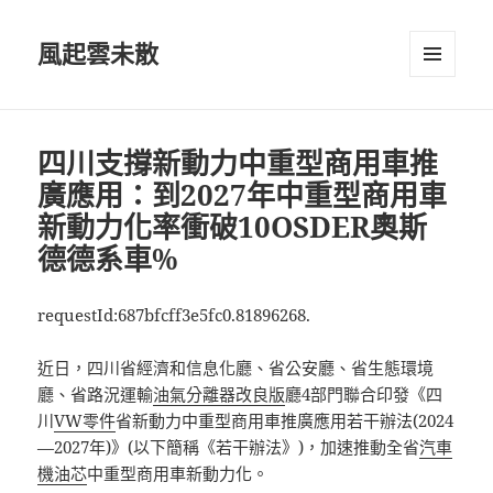
風起雲未散
選單及
小工具
四川支撐新動力中重型商用車推
廣應用：到2027年中重型商用車
新動力化率衝破10OSDER奧斯
德德系車%
requestId:687bfcff3e5fc0.81896268.
近日，四川省經濟和信息化廳、省公安廳、省生態環境
廳、省路況運輸
油氣分離器改良版
廳4部門聯合印發《四
川
VW零件
省新動力中重型商用車推廣應用若干辦法(2024
—2027年)》(以下簡稱《若干辦法》)，加速推動全省
汽車
機油芯
中重型商用車新動力化。