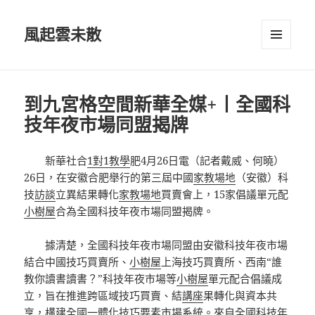
風起雲未散
選單及
小工具
到九宮格空間新華全媒+丨全國科
技年夜市場同盟揭牌
新華社合
1對1教學
肥4月26日電（記者戴威、何曉）
26日，在安徽合肥舉行的第三屆中國
家教場地
（安徽）科
技
訪談
立異結果轉化
家教場地
買賣會上，15家倡議單元配
小樹屋
合為全國科技年夜市場同盟揭牌。
據清楚，全國科技年夜市場同盟由安徽科技年夜市場
結合中國技巧買賣所、
小樹屋
上海技巧買賣所、西南“誰
教你讀書讀書？”科技年夜市場等
小樹屋
單元配合倡議成
立，旨在推進跨區域技巧買賣、結
講座
果轉化與資本共
享，構建全國一體化技巧要素市場系統。來自全國科技年