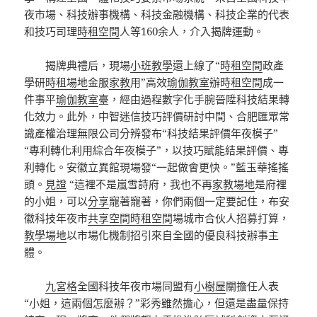
夜市場、科技辦事機構、科技金融機構、科技企業的代表
和技巧司理
時租空間
人等160余人，介入揭牌運動。
揭牌典禮后，現場
小班教學
還上線了“
時租空間
政產
學研
時租場地
金服
家教
用”高效
瑜伽教室
辦
時租空間
成一
件事平
瑜伽教室
臺，經由過程數字化手腕晉陞科技結果轉
化效力。此外，中智迷信技巧評價研討中間、合肥匯眾常
識產權治理無限公司分辨發布“科技結果評價年夜模子”
“專利轉化利用綜合年夜模子”，以技巧賦能結果評價、專
利轉化。安徽立異館現場發“一起做會更快。”藍玉華搖搖
頭。
見證
“這裡不是嵐雪詩府，我也不再
家教場地
是府裡
的小姐，可以
分享
寵著寵著，你們兩個一定要記住，布安
徽科技年夜市
共享空間
時租空間
場城市合伙人招募打算，
教學場地
以市場化機制招引來自全國的優良科技辦事主
體。
九宮格
全國科技年夜市場同盟有
小樹屋
關擔任人表
“小姐，這兩個怎麼辦？”彩秀雖然擔心，但還是盡量保持