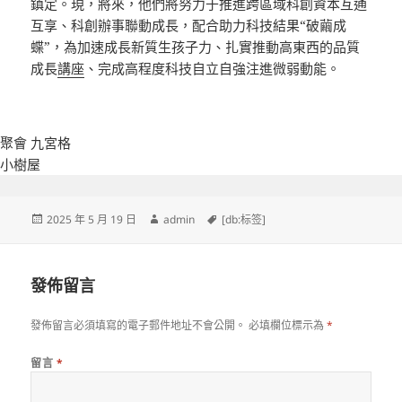
鎮定。現，將來，他們將努力于推進跨區域科創資本互通
互享、科創辦事聯動成長，配合助力科技結果“破繭成
蝶”，為加速成長新質生孩子力、扎實推動高東西的品質
成長
講座
、完成高程度科技自立自強注進微弱動能。
聚會
九宮格
小樹屋
發
作
標
2025 年 5 月 19 日
admin
[db:标签]
佈
者
籤
日
期:
發佈留言
發佈留言必須填寫的電子郵件地址不會公開。
必填欄位標示為
*
留言
*