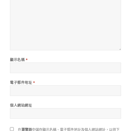
顯示名稱
*
電子郵件地址
*
個人網站網址
在
瀏覽器
中儲存顯示名稱、電子郵件地址及個人網站網址，以供下