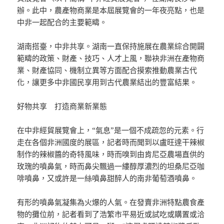
辦。此中，農產物商業是本屆展覽會的一年夜亮點，也是
中非一起配合的主要範疇。
湖南搭臺，中非共享。湖南一直保持施展在農業綜合開闢
範疇的政策、財產、技巧、人才上風，聯袂非洲在產物商
業、財產協同、機制立異等方面配合摸索推動農業古代
化，讓更多中非國民享用到古代農業結出的豐富結果。
好物共享 打造商業新業態
在中非經貿展覽會上，“氣息”是一個不成疏忽的元素。行
走在各個非洲國度的展區，記者時而聞到以盧旺達干辣椒
制作的辣椒醬的奇特風味，時而嗅到由肯尼亞農場直供的
玫瑰的噴鼻氣，時而鼻尖飄過一縷醇厚濃烈的坦桑尼亞咖
啡噴鼻，又或許是一絲噴鼻甜醉人的南非葡萄酒噴鼻。
有形的噴鼻氣凝集為火爆的人氣。在發賣非洲特點農食產
物的攤位前，記者看到了浩繁市平易近或試吃或購置或洽