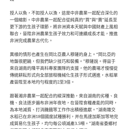
授人以魚，不如授人以漁，這是中非農業一起配合深化的
一個縮影。中非農業一起配合從純真的“買”與“賣”延長至
更下游的生孩子環節，將非洲資本天賦與中國財產上風相
聯合，晉陞非洲農業生孩子效力和可連續成長才能，推進
非洲完成農業古代化。
異樣的情形也產生在岡比亞農人穆薩的身上。“岡比亞的
地盤很肥饒，但我們缺少技巧和裝備。”穆薩說。得益于
來自湖南的隆平高科專家團隊的支援，他的農場才慢慢從
傳統耕耘形式向全部旅程機械化生孩子形式邁進，水稻單
產晉陞至本地均勻程度的2至3倍。
跟著湘非農業一起配合的縱深推動，來自湖南的劣種、良
機、良法逐步遍布非洲年夜地，在晉陞食糧產能的同時，
為本地減貧、打消饑餓等工作作出積極進獻。“湖南雜交
水稻已在非洲18個國度試種勝利，并在馬達加斯加等地完
成貿易化生孩子，均勻每公頃減產3.5噸。”湖南省委鄉村