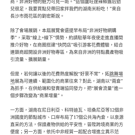
商，非洲好物的魅力可見一斑。“這個盧旺達辣椒醬后勁
兒很足，我要買點兒帶回家拌我們的湖南米粉吃！”來自
長沙市雨花區的劉密斯說。
除了會場展銷，本屆展覽會還提早布局“非洲好物網購
季”，采取“線上+線下”情勢，約請駐華年夜使走進直播間
推介好物，在商圈搭建“快閃店”吸引游客花費體驗，結合
連鎖商超開設非洲好物專區，為來自非洲的特點農產物吸
引流量、擴展銷量。
但是，若何讓以後的花費熱度解脫“好景不常”，拓
跳舞場
地
展為可連續、範圍化的商業往來？對此，湖南以“兩倉”
為抓手，在供給端和發賣端協同發力，把“展會流量”進一
個步驟改變為“商業增量”。
一方面，湖南在尼日利亞、科特迪瓦、坦桑尼亞等12個非
洲國度的節點城市、口岸布局了17個公共海內倉，以泉源
直采的方法，保證產物供給的平安性，晉陞跨境商業的方
便度；另一方面，依托中非經貿一起配合增進立異示范