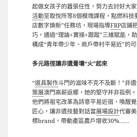
起做女孩子的囂張任性，努力去討好大家
活動
至取悅所等8個模塊課程，點燃科技
店數字煥新”任務坊，現場指導
FRP
店鋪
巧，通過“理論+實操+跟蹤”三維賦能，
構成“青年帶少年、商戶帶村平易近”的
多元路徑讓非遺膏壤“火”起來
“
道具製作
斗門的滋味不克不及斷！”非
策展
澳門高薪返鄉，她的堅守并非孤例。
他們將祖宅改革為詩意平易近宿，喚醒覺
匠心，讓非遺技藝對話當
展場設計
代審美
標brand，帶動產區農戶增收30%……