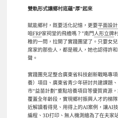
雙軌形式讓鄉村底蘊“厚”起來
賦能鄉村，既要活化記憶，更要
平面設計
咱
FRP
家祠堂的飛檐嗎？”南門
人形立牌
稚的一問，拉開了實踐團望了。只要女兒
席家的那些人，都是親人，她也認得許和
聲。
實踐團充足整合廣東省科技創新戰略專項
養）項目、廣東省青少年研討共建課題、
市“益苗計劃”重點培養項目等優質資源，
覆蓋全年齡段，實現鄉村振興人才的梯隊
近解讀看得見、用得上的AI案例，讓AI技
編程、3D打印、無人機測繪為了在夫家