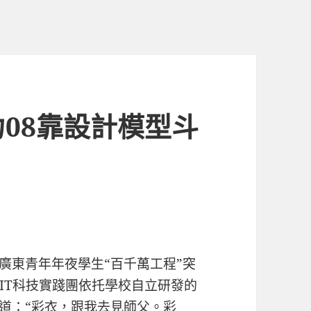
08靠設計模型斗
？
廣東青年年夜學生“百千萬工程”突
IT科技實踐團依托學校自立研發的
身道：“彩衣，跟我去見師父。彩