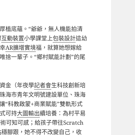
厚植底蘊。“爺爺，無人機能拍清
村
互動裝置
小學課堂上
包裝設計
這幼
幸
AR擴增實境
福，就算她想嫁給
唯捨一輩子。“鄉村賦能計劃”的尾
資金（年夜學
記者會
生科技創新培
珠海市青年文明號建設單位、珠海
讓“科教啟蒙+商業賦能”雙軌形式
式可持
大圖輸出
續培養：為村平易
術可知可感；給孩子帶往Scratch
站穩腳跟，她不得不改變自己，收