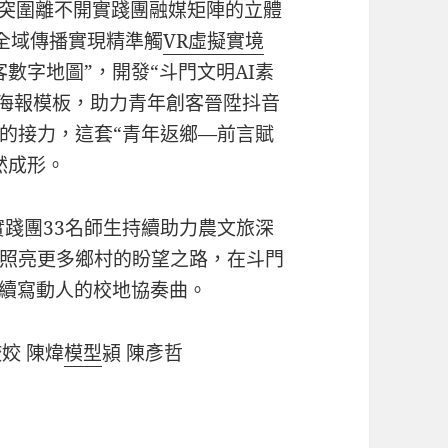
的突圍離不開實踐團融媒矩陣的立體
”全域傳播實現精準觸
VR虛擬實境
數字地圖”，開發“斗門文明AI素
氣海報模板，助力青年創客晉陞抖音
的接力，這套“青年返鄉—前言賦
然成形。
實踐團33名師生持續助力農文旅深
照亮更多鄉村的盼望之路，在斗門
，續寫動人的校地協奏曲。
姣姣 陳煒
模型
潁 陳彥哲