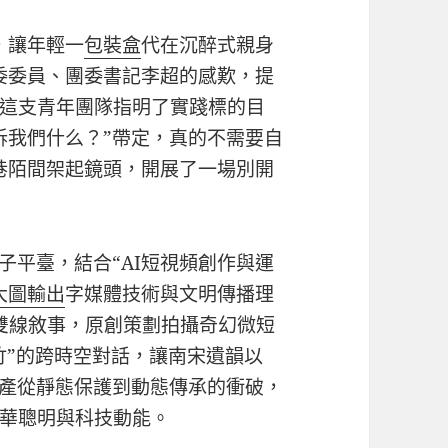
，讓年輕一
包裝盒
代在沉醉式親身
委委員、團委書記李超的感歎，提
這支青年團隊指明了實踐標的目
訴我們什么？”帶定，真的不需要自
巷陌間架起鏡頭，開展了一場別開
子平臺，結合“AI短視頻創作與運
大圖輸出
字媒體技術與文明傳播理
”雙線敘事，原創策劃拍攝奇幻微短
竹”的跨時空對話，讓南宋遺韻以
遺產從靜態保護到動態傳承的衝破，
華聰明與科技動能。