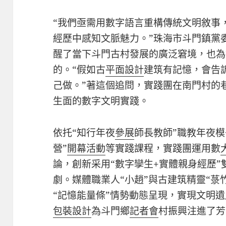
“我們亟需用數字語言重構傳統文明敘事
經歷中感知文脈魅力。”珠海市斗門鎮黨
醒了當下斗門古村發展的廣泛窘境，也為
的。“假如古
平面設計
建筑有記憶，會告
己做。”著這個追問，實踐團在南門村的
生面的數字文明實踐。
依托“知行年夜
參展
師長教師”職教年夜模
營”
開幕活動
等實踐課程，實踐團運用數
論，創新采用“數字孿生+實體親身經歷
劇。媒體職業人“小趙”與古建筑精靈“菉
“記憶能量條”情勢動態呈現，實現文明
包裝設計
為斗門鄉
記者會
村振興注進了芳