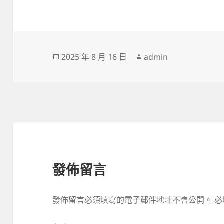
發
作
2025 年 8 月 16 日
admin
佈
者
日
期:
發佈留言
發佈留言必須填寫的電子郵件地址不會公開。
必