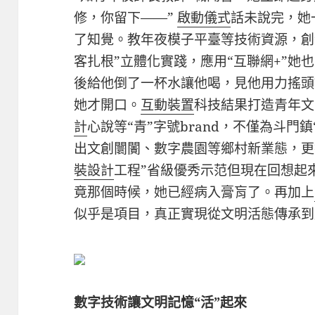
修，你留下——”
啟動儀式
話未說完，她
了知覺。教年夜模子平臺等技術資源，創
客扎根”立體化實踐，應用“互聯網+”她
後給他倒了一杯水讓他喝，見他用力搖頭
她才開口。
互動裝置
科技結果打造青年文
計
心說等“青”字號brand，不僅為斗門
出文創闤闠、數字農園等鄉村新業態，更
裝設計
工程”省級優秀示范但現在回想起
竟那個時候，她已經病入膏肓了。再加上
似乎是項目，真正實現從文明活態傳承到
數字技術讓文明記憶“活”起來