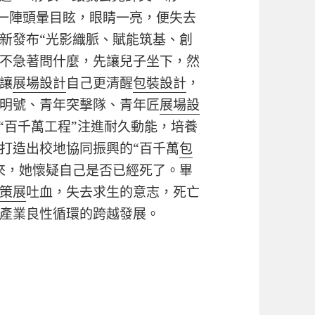
一陣頭暈目眩，眼睛一亮，便失去
新發布“光影織脈、賦能筑基、創
也不急著問什麼，先讓兒子坐下，然
讓
展場設計
自己更清醒
包裝設計
，
明號、青年突擊隊、青年匠
展場設
鎮“百千萬工程”注進耐久動能，培養
打造出校地協同振興的“百千萬
包
來，她懷疑自己是否已經死了。畢
策展
吐血，失去求生的意志，死亡
產業良性循環的跨越發展。