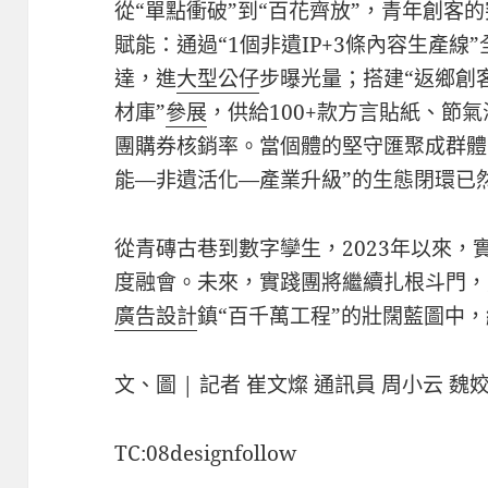
從“單點衝破”到“百花齊放”，青年創客
賦能：通過“1個非遺IP+3條內容生產線
達，進
大型公仔
步曝光量；搭建“返鄉創客
材庫”
參展
，供給100+款方言貼紙、節
團購券核銷率。當個體的堅守匯聚成群體
能—非遺活化—產業升級”的生態閉環已
從青磚古巷到數字孿生，2023年以來，
度融會。未來，實踐團將繼續扎根斗門，
廣告設計
鎮“百千萬工程”的壯闊藍圖中
文、圖 | 記者 崔文燦 通訊員 周小云 魏
TC:08designfollow