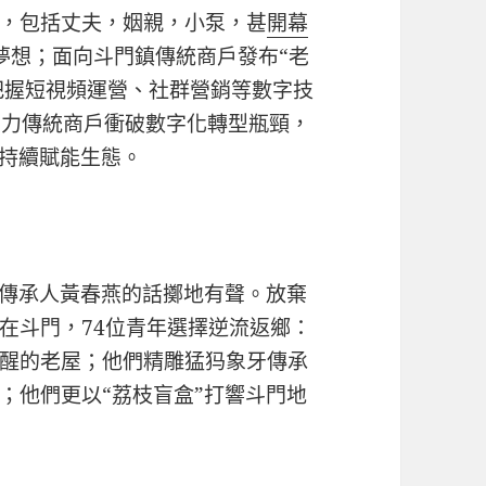
，包括丈夫，姻親，小泵，甚
開幕
夢想；面向斗門鎮傳統商戶發布“老
把握短視頻運營、社群營銷等數字技
助力傳統商戶衝破數字化轉型瓶頸，
可持續賦能生態。
遺傳承人黃春燕的話擲地有聲。放棄
在斗門，74位青年選擇逆流返鄉：
醒的老屋；他們精雕猛犸象牙傳承
；他們更以“荔枝盲盒”打響斗門地